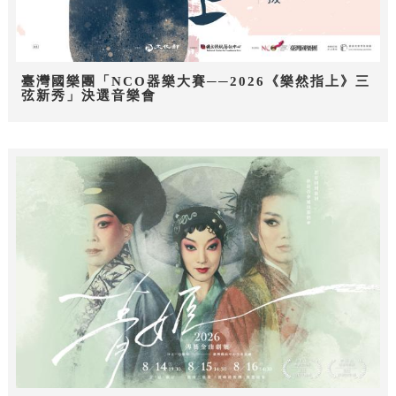
臺灣國樂團「NCO器樂大賽──2026《樂然指上》三
弦新秀」決選音樂會