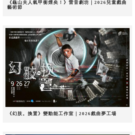
《龜山夫人氣甲衝煙矣！》雷音劇坊｜2026兒童戲曲
藝術節
《幻肢。換置》變動能工作室｜2026戲曲夢工場