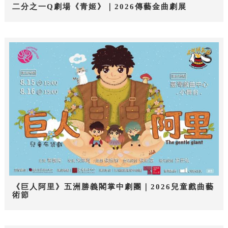
二分之一Q劇場《青姬》｜2026傳藝金曲劇展
《巨人阿里》五洲勝義閣掌中劇團｜2026兒童戲曲藝
術節