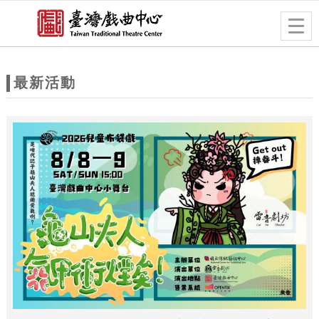
跳到主要內容
網站導覽
Togg
navig
網
站
最新活動
主
題