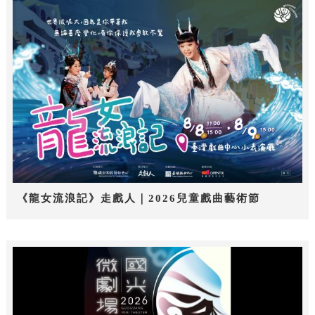
《龍女流浪記》走戲人｜2026兒童戲曲藝術節