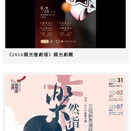
《2026國光微劇場》國光劇團