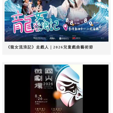
《龍女流浪記》走戲人｜2026兒童戲曲藝術節