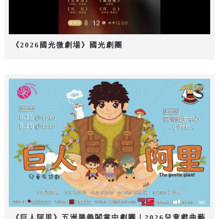
《2026國光微劇場》國光劇團
《巨人阿里》五洲勝義閣掌中劇團｜2026兒童戲曲藝