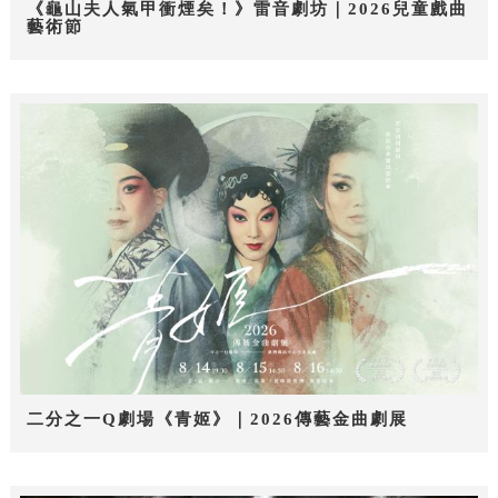
《龜山夫人氣甲衝煙矣！》雷音劇坊｜2026兒童戲曲
藝術節
二分之一Q劇場《青姬》｜2026傳藝金曲劇展