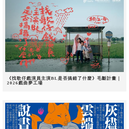
《找歌仔戲演員主演BL是否搞錯了什麼》毛斷計畫｜
2026戲曲夢工場