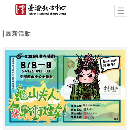
跳到主要內容
網站導覽
Togg
navig
網
站
最新活動
主
題