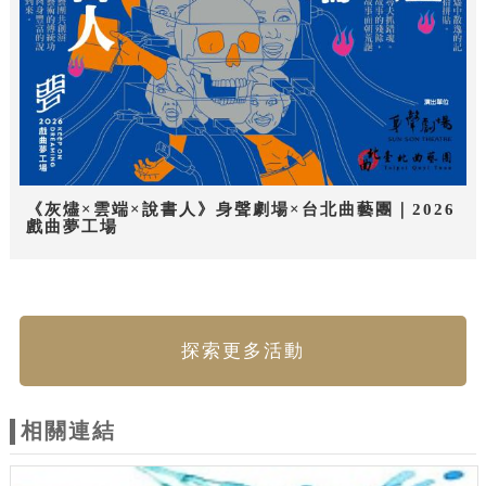
《灰燼×雲端×說書人》身聲劇場×台北曲藝團｜2026
戲曲夢工場
探索更多活動
相關連結