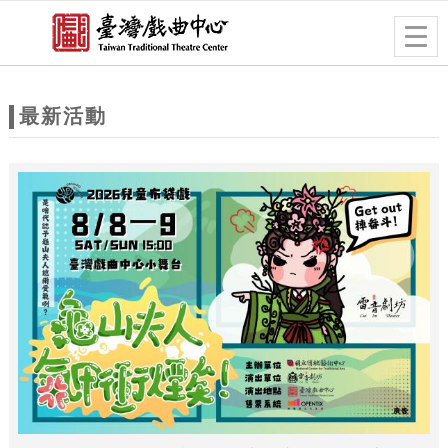
跳到主要內容
網站導覽
Togg
navig
網
站
最新活動
主
題