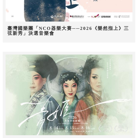
臺灣國樂團「NCO器樂大賽──2026《樂然指上》三
弦新秀」決選音樂會