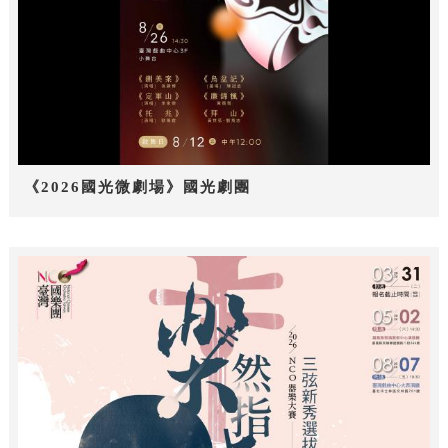
《2026國光微劇場》國光劇團