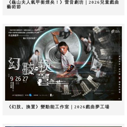
《龜山夫人氣甲衝煙矣！》雷音劇坊｜2026兒童戲曲
藝術節
《幻肢。換置》變動能工作室｜2026戲曲夢工場