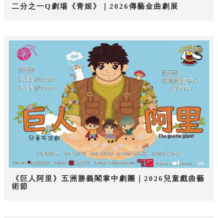
二分之一Q劇場《青姬》｜2026傳藝金曲劇展
《巨人阿里》五洲勝義閣掌中劇團｜2026兒童戲曲藝
術節