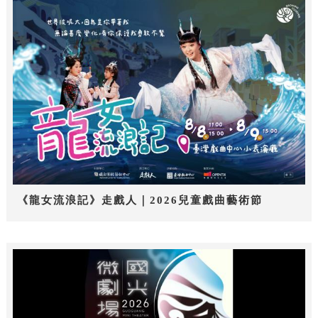
《龍女流浪記》走戲人｜2026兒童戲曲藝術節