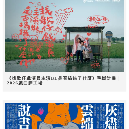
《找歌仔戲演員主演BL是否搞錯了什麼》毛斷計畫｜
2026戲曲夢工場