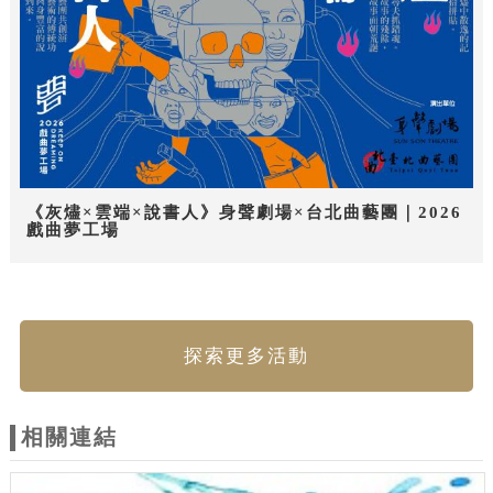
《灰燼×雲端×說書人》身聲劇場×台北曲藝團｜2026
戲曲夢工場
探索更多活動
相關連結