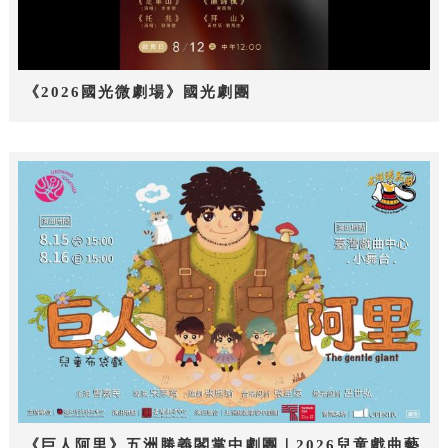
《2026國光微劇場》國光劇團
《巨人阿里》五洲勝義閣掌中劇團｜2026兒童戲曲藝