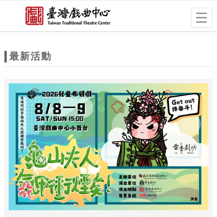
跳到主要內容
網站導覽
Togg
navig
網
站
最新活動
主
題