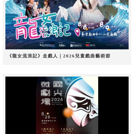
《龍女流浪記》走戲人｜2026兒童戲曲藝術節