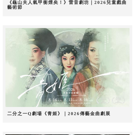
《龜山夫人氣甲衝煙矣！》雷音劇坊｜2026兒童戲曲
藝術節
二分之一Q劇場《青姬》｜2026傳藝金曲劇展