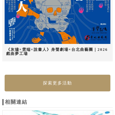
《灰燼×雲端×說書人》身聲劇場×台北曲藝團｜2026
戲曲夢工場
探索更多活動
相關連結