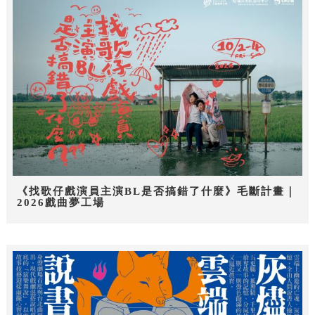
《找歌仔戲演員主演BL是否搞錯了什麼》毛斷計畫｜
2026戲曲夢工場