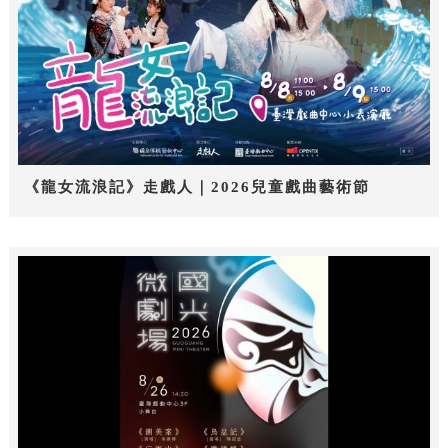
《龍女流浪記》走戲人｜2026兒童戲曲藝術節