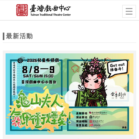
跳到主要內容
網站導覽
Togg
navig
網
站
最新活動
主
題