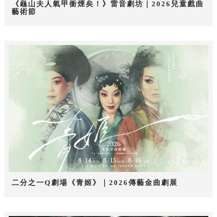
《龜山夫人氣甲衝煙矣！》雷音劇坊｜2026兒童戲曲
藝術節
二分之一Q劇場《青姬》｜2026傳藝金曲劇展