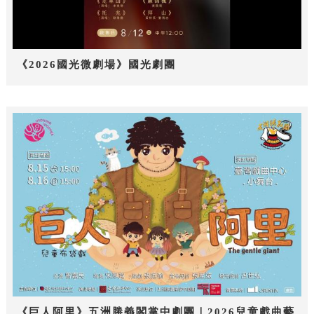
《2026國光微劇場》國光劇團
《巨人阿里》五洲勝義閣掌中劇團｜2026兒童戲曲藝