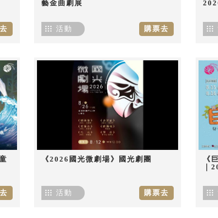
藝金曲劇展
20
去
活動
購票去
童
《2026國光微劇場》國光劇團
《
｜2
去
活動
購票去