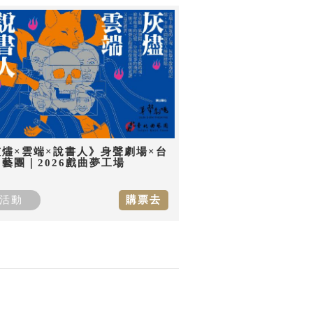
灰燼×雲端×說書人》身聲劇場×台
藝團｜2026戲曲夢工場
活動
購票去