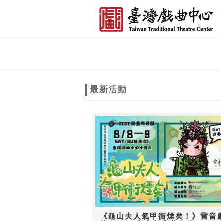
跳到主要內容
網站導覽
網
站
最新活動
主
題
《龜山夫人氣甲衝煙矣！》雷音