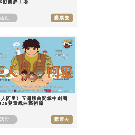
26戲曲夢工場
活動
購票去
巨人阿里》五洲勝義閣掌中劇團
026兒童戲曲藝術節
活動
購票去