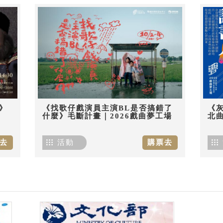
》
《找歌仔戲演員主演BL是否搞錯了
《
什麼》毛斷計畫｜2026戲曲夢工場
北曲
去
活動
購票去