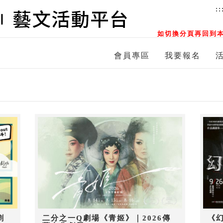
::
如切換分頁再回到本
會員專區
我要報名
劇
二分之一Q劇場《青姬》｜2026傳
《