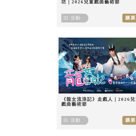
坊｜2026兒童戲曲藝術節
活動
購票
《龍女流浪記》走戲人｜2026兒
戲曲藝術節
活動
購票