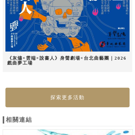
《灰燼×雲端×說書人》身聲劇場×台北曲藝團｜2026
戲曲夢工場
探索更多活動
相關連結