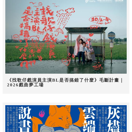
《找歌仔戲演員主演BL是否搞錯了什麼》毛斷計畫｜
2026戲曲夢工場