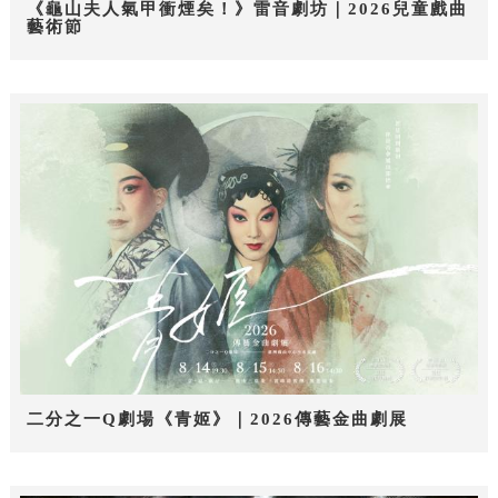
《龜山夫人氣甲衝煙矣！》雷音劇坊｜2026兒童戲曲
藝術節
二分之一Q劇場《青姬》｜2026傳藝金曲劇展