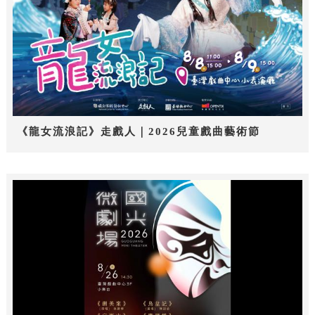
《龍女流浪記》走戲人｜2026兒童戲曲藝術節