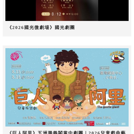
《2026國光微劇場》國光劇團
《巨人阿里》五洲勝義閣掌中劇團｜2026兒童戲曲藝