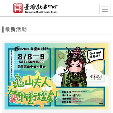
跳到主要內容
網站導覽
Togg
navig
網
站
最新活動
主
題