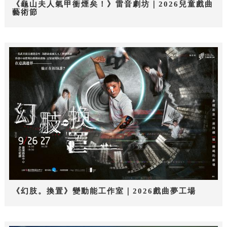
《龜山夫人氣甲衝煙矣！》雷音劇坊｜2026兒童戲曲
藝術節
《幻肢。換置》變動能工作室｜2026戲曲夢工場