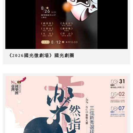
《2026國光微劇場》國光劇團