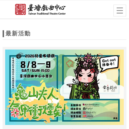
跳到主要內容
網站導覽
Togg
navig
網
站
最新活動
主
題