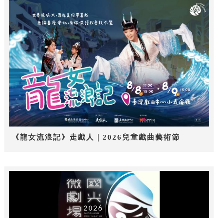
《龍女流浪記》走戲人｜2026兒童戲曲藝術節