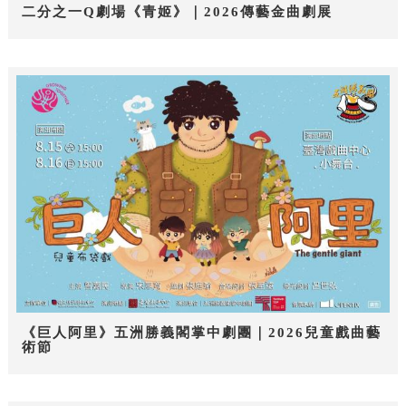
二分之一Q劇場《青姬》｜2026傳藝金曲劇展
《巨人阿里》五洲勝義閣掌中劇團｜2026兒童戲曲藝
術節