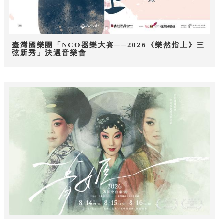
臺灣國樂團「NCO器樂大賽──2026《樂然指上》三
弦新秀」決選音樂會