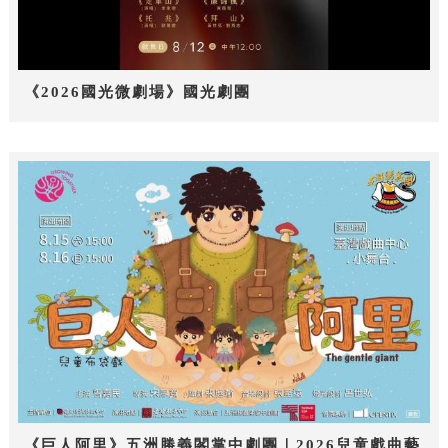
《2026國光微劇場》國光劇團
《巨人阿里》五洲勝義閣掌中劇團｜2026兒童戲曲藝