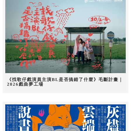
《找歌仔戲演員主演BL是否搞錯了什麼》毛斷計畫｜
2026戲曲夢工場