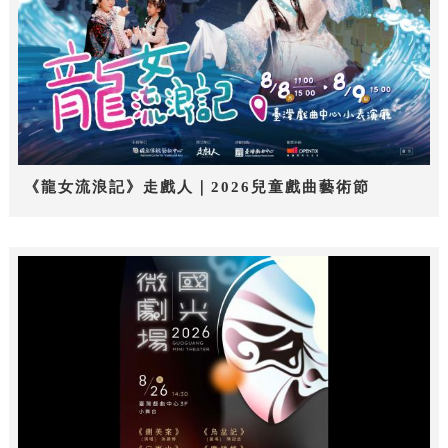
《龍女流浪記》走戲人｜2026兒童戲曲藝術節