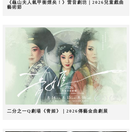
《龜山夫人氣甲衝煙矣！》雷音劇坊｜2026兒童戲曲
藝術節
二分之一Q劇場《青姬》｜2026傳藝金曲劇展