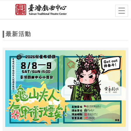
跳到主要內容
網站導覽
Togg
navig
網
站
最新活動
主
題