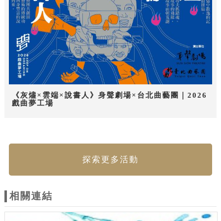
《灰燼×雲端×說書人》身聲劇場×台北曲藝團｜2026
戲曲夢工場
探索更多活動
相關連結