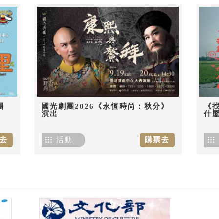
團
國光劇團2026《永恆時尚：秋分》
《
演出
什麼
去
活動
購票去