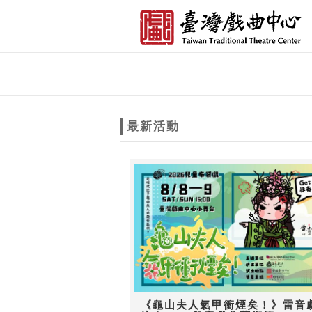
跳到主要內容
網站導覽
網
站
最新活動
主
題
《龜山夫人氣甲衝煙矣！》雷音