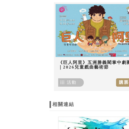
《巨人阿里》五洲勝義閣掌中劇
｜2026兒童戲曲藝術節
活動
購票
相關連結