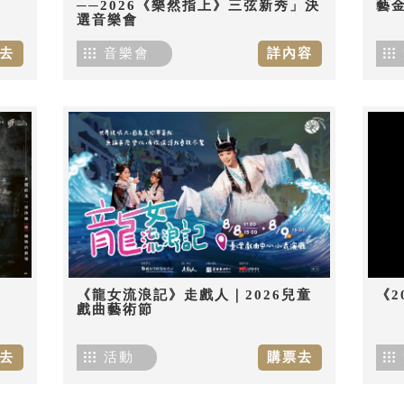
──2026《樂然指上》三弦新秀」決
藝
選音樂會
去
音樂會
詳內容
《龍女流浪記》走戲人｜2026兒童
《2
戲曲藝術節
去
活動
購票去