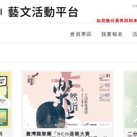
::
如切換分頁再回到本
會員專區
我要報名
劇
臺灣國樂團「NCO器樂大賽
二分