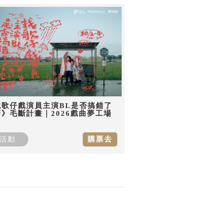
找歌仔戲演員主演BL是否搞錯了
》毛斷計畫｜2026戲曲夢工場
活動
購票去