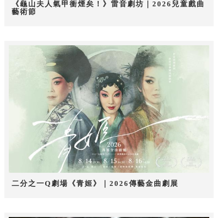
《龜山夫人氣甲衝煙矣！》雷音劇坊｜2026兒童戲曲
藝術節
二分之一Q劇場《青姬》｜2026傳藝金曲劇展