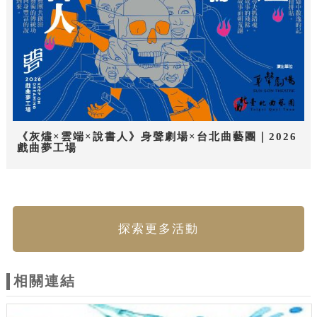
《灰燼×雲端×說書人》身聲劇場×台北曲藝團｜2026
戲曲夢工場
探索更多活動
相關連結