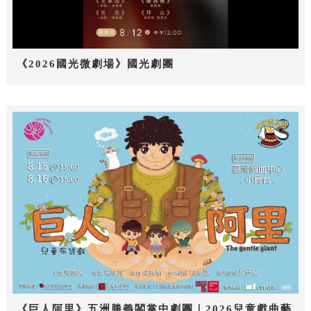
《2026國光微劇場》國光劇團
《巨人阿里》五洲勝義閣掌中劇團｜2026兒童戲曲藝