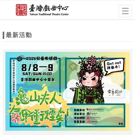
跳到主要內容
網站導覽
Togg
navig
網
站
最新活動
主
題