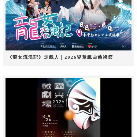
《龍女流浪記》走戲人｜2026兒童戲曲藝術節