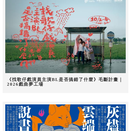
《找歌仔戲演員主演BL是否搞錯了什麼》毛斷計畫｜
2026戲曲夢工場