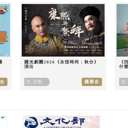
團
國光劇團2026《永恆時尚：秋分》
《
演出
什麼
去
活動
購票去