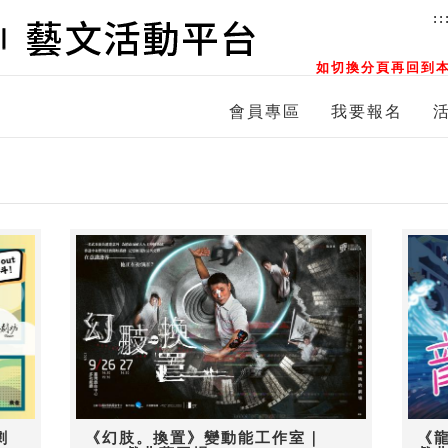
::
如切換分頁再回到本
會員專區
我要報名
劇
《幻肢。換置》變動能工作室｜
《龍