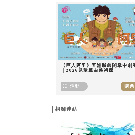
《巨人阿里》五洲勝義閣掌中劇
｜2026兒童戲曲藝術節
活動
購票
相關連結