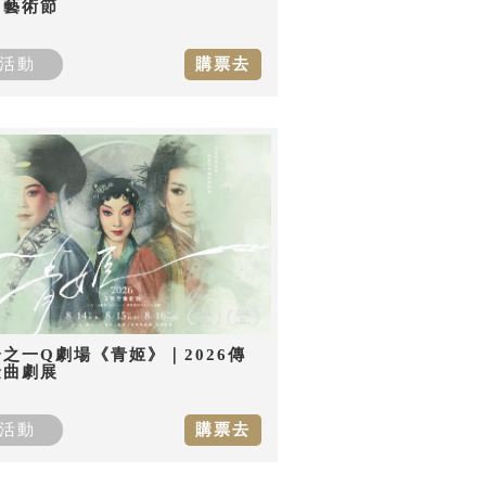
曲藝術節
活動
購票去
之一Q劇場《青姬》｜2026傳
金曲劇展
活動
購票去