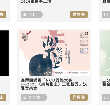
2026戲曲夢工場
戲
去
活動
購票去
臺灣國樂團「NCO器樂大賽
二分
──2026《樂然指上》三弦新秀」決
藝
選音樂會
去
音樂會
詳內容