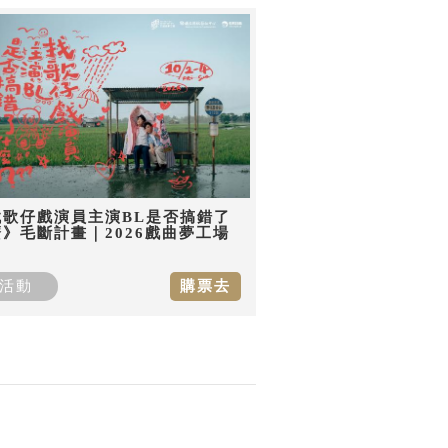
找歌仔戲演員主演BL是否搞錯了
》毛斷計畫｜2026戲曲夢工場
活動
購票去