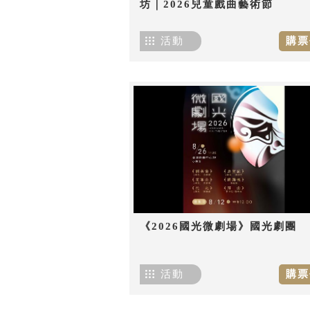
坊｜2026兒童戲曲藝術節
活動
購票
《2026國光微劇場》國光劇團
活動
購票