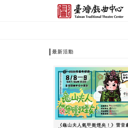
跳到主要內容
網站導覽
網
站
最新活動
主
題
《龜山夫人氣甲衝煙矣！》雷音