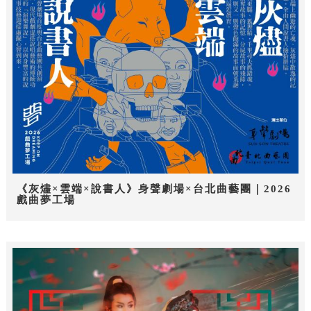
《灰燼×雲端×說書人》身聲劇場×台北曲藝團｜2026
戲曲夢工場