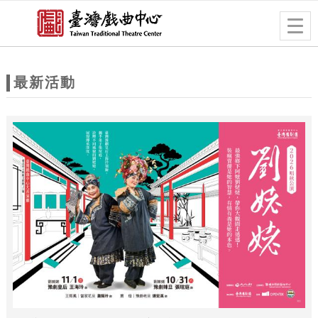
跳到主要內容
網站導覽
Togg
navig
網
站
最新活動
主
題