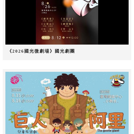
《2026國光微劇場》國光劇團