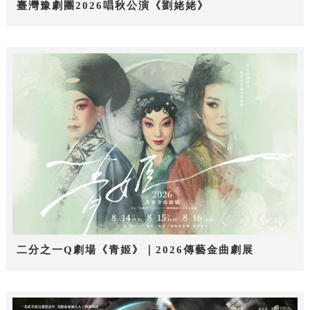
臺灣豫劇團2026唱秋公演《劉姥姥》
二分之一Q劇場《青姬》｜2026傳藝金曲劇展