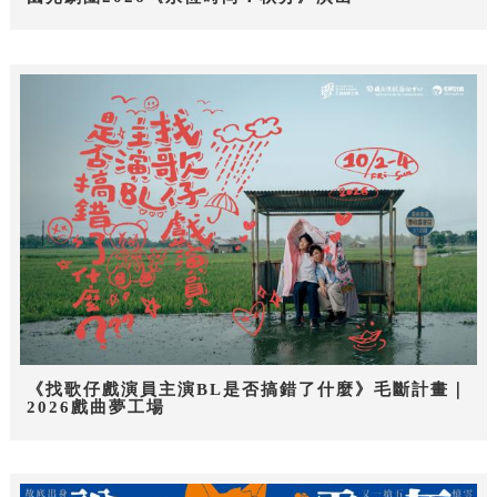
《找歌仔戲演員主演BL是否搞錯了什麼》毛斷計畫｜
2026戲曲夢工場