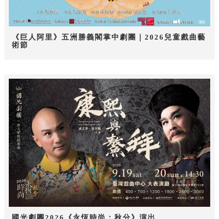
《巨人阿里》五洲勝義閣掌中劇團｜2026兒童戲曲藝
術節
國光劇團2026《永恆時尚：秋分》演出