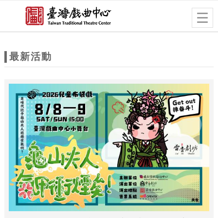
跳到主要內容
網站導覽
Togg
navig
網
站
最新活動
主
題