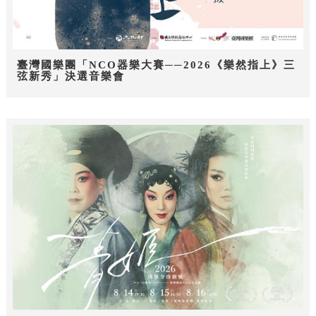
臺灣國樂團「NCO器樂大賽──2026《樂然指上》三
弦新秀」決選音樂會