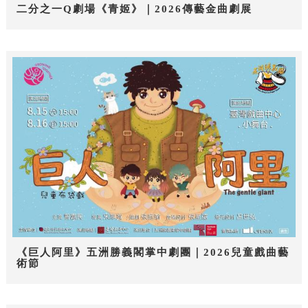
二分之一Q劇場《青姬》｜2026傳藝金曲劇展
《巨人阿里》五洲勝義閣掌中劇團｜2026兒童戲曲藝
術節