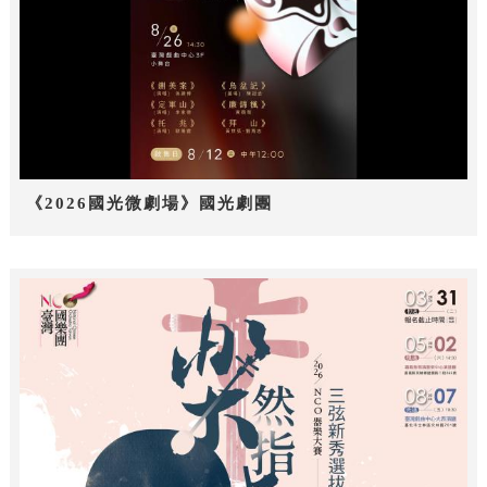
《2026國光微劇場》國光劇團