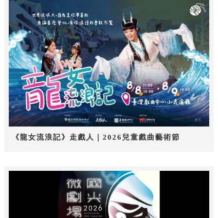
《龍女流浪記》走戲人｜2026兒童戲曲藝術節