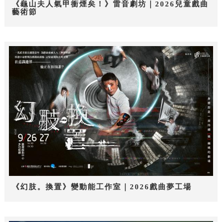
《龜山夫人氣甲衝煙矣！》雷音劇坊｜2026兒童戲曲
藝術節
《幻肢。換置》變動能工作室｜2026戲曲夢工場