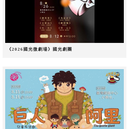
《2026國光微劇場》國光劇團