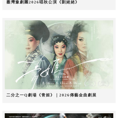
臺灣豫劇團2026唱秋公演《劉姥姥》
二分之一Q劇場《青姬》｜2026傳藝金曲劇展