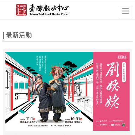
跳到主要內容
網站導覽
Togg
navig
網
站
最新活動
主
題