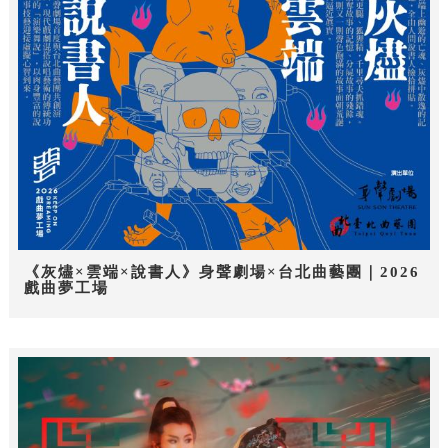
《灰燼×雲端×說書人》身聲劇場×台北曲藝團｜2026
戲曲夢工場