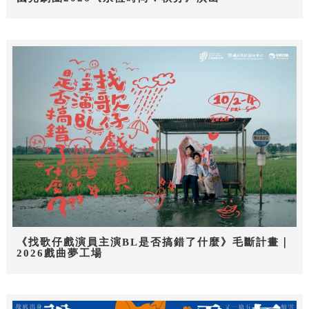
《找歌仔戲演員主演BL是否搞錯了什麼》毛斷計畫｜
2026戲曲夢工場