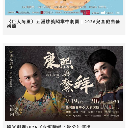
《巨人阿里》五洲勝義閣掌中劇團｜2026兒童戲曲藝
術節
國光劇團2026《永恆時尚：秋分》演出