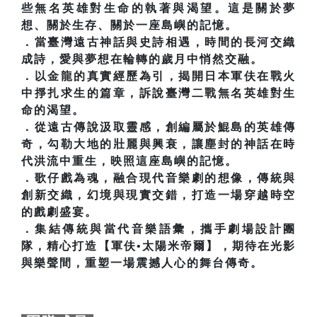
些無名英雄對生命的執著與渴望。這是關於夢
想、關於生存、關於一座島嶼的記憶。
．當臺灣遠古神話與史詩相遇，時間的長河交織
成詩，愛與夢想在輪轉的歲月中悄然交融。
．以金龍的真實經歷為引，揭開日本軍伕在戰火
中掙扎求生的篇章，訴說臺灣二戰無名英雄對生
命的渴望。
．從遠古傳說汲取靈感，創編屬於鯤島的英雄傳
奇，勾勒大地的壯麗與興衰，讓塵封的神話在時
代洪流中重生，映照這座島嶼的記憶。
．歌仔戲為魂，融合現代音樂劇的想像，傳統與
創新交織，幻境與現實交錯，打造一場穿越時空
的戲劇盛宴。
．集結傳統與當代音樂語彙，攜手劇場設計團
隊，精心打造【軍伕•太陽米帝爾】，期待在光影
與樂聲間，重塑一場震撼人心的舞台傳奇。