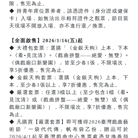
限，售完為止。
◆ 持青年席位票券者，請憑證件（身分證或健保
卡）入場，如無法出示相符證件之觀眾，節目當
天現場不開放入場、亦不進行退／換票。
【全面啟售】2026/1/16(五)起
◆ 大禮包套票：選購「《金銀天狗》上本、下本
+《看•見沈清》+《戲曲拼盤——絕愛・無雙》+
《偶戲廟口新樂園》」皆至少各1張，不限場次，
享5折優惠，售完為止。
◆ 金銀天狗套票：選購《金銀天狗》上本、下
本，至少各1張以上，享7折優惠，售完為止。
◆ 嚴選套票：任選3檔以上（至少包含1檔《看•
見沈清》或《戲曲拼盤——絕愛・無雙》或《偶
戲廟口新樂園》），不限場次，享7折優惠，售完
為止。
◆ 凡購買【嚴選套票】即可獲得2026臺灣戲曲藝
術節「一袋代代傳」帆布袋乙份，贈品可於
2026/4/1起至臺灣戲曲中心售票處憑兌換券領