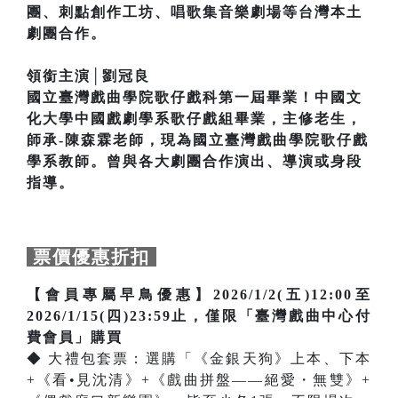
團、刺點創作工坊、唱歌集音樂劇場等台灣本土
劇團合作。
領銜主演│劉冠良
國立臺灣戲曲學院歌仔戲科第一屆畢業！中國文
化大學中國戲劇學系歌仔戲組畢業，主修老生，
師承-陳森霖老師，現為國立臺灣戲曲學院歌仔戲
學系教師。曾與各大劇團合作演出、導演或身段
指導。
票價優惠折扣
【會員專屬早鳥優惠】2026/1/2(五)12:00至
2026/1/15(四)23:59止，僅限「臺灣戲曲中心付
費會員」購買
◆ 大禮包套票：選購「《金銀天狗》上本、下本
+《看•見沈清》+《戲曲拼盤——絕愛・無雙》+