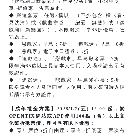
《偶戲廟口新樂園》」皆至少各1張，不限場次，
享5折優惠，售完為止。
◆ 嚴選套票：任選3檔以上（至少包含1檔《看•
見沈清》或《戲曲拼盤——絕愛・無雙》或《偶
戲廟口新樂園》），不限場次，享65折優惠，售
完為止。
◆ 「戀戲家」早鳥：7折，「追戲迷」早鳥：8折
◆ 「戀戲家」電子生日禮券：5折
◆ 「追戲迷」、「戀戲家」早鳥敬老票：5折，
限年滿65歲以上長者本人使用，入場時請出示有
效證件。
◆ 「追戲迷」、「戀戲家」早鳥愛心票：5折，
限身障者本人及陪同者1人使用，兩人須同時入場
並請出示有效證件。
【成年禮金方案】2026/1/2(五) 12:00 起，於
OPENTIX網站或APP使用100點（含）以上文
化幣折抵票價，即可享有以下優惠：
◆ 青年席位5折自由座：享有5折優惠，席次有