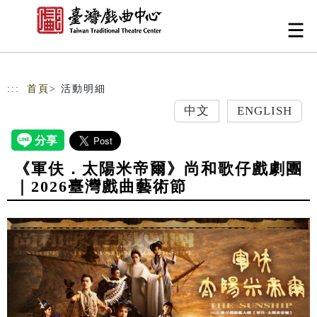
跳到主要內容
網站導覽
:::
首頁
> 活動明細
中文
ENGLISH
《軍伕．太陽米帝爾》尚和歌仔戲劇團
｜2026臺灣戲曲藝術節