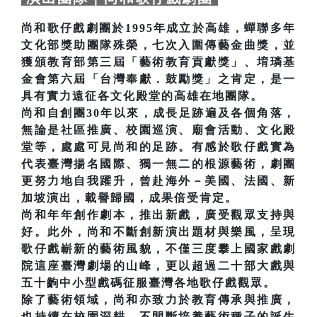
尚和歌仔戲劇團於1995年成立於高雄，蟬聯多年
文化部獎助團隊殊榮，七次入圍傳藝金曲獎，並
獲頒教育部第三屆「藝術教育貢獻獎」、堉璘基
金會第六屆「台灣奉獻．鼓勵獎」之肯定，是一
具有實力遠征各文化殿堂的高雄在地團隊。
尚和自創團30年以來，成長足跡遍及各個角落，
無論是社區推廣、校園巡演、廟會活動、文化殿
堂等，處處可見尚和的足跡。有感於歌仔戲實為
代表臺灣揚名國際、獨一無二的根源藝術，劇團
更努力地自我躍升，曾赴海外－美國、法國、新
加坡演出，載譽歸國，成果倍受肯定。
尚和年年創作劇本，推出新戲，廣受觀眾支持與
好。此外，尚和不斷創新演出題材與樂風，呈現
歌仔戲嶄新的藝術風貌，不僅三度攀上國家戲劇
院這座臺灣劇場的山峰，更以超過二十部大戲與
五十齣中小型戲碼征服臺灣各地歌仔戲觀眾。
除了藝術領域，尚和亦致力於教育傳承與推廣，
也持續在校園深耕，不間斷培養藝術種子的誕生