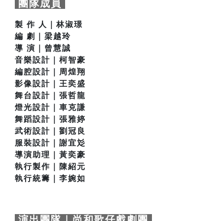
團隊成員
製 作 人｜林淑璟
編 劇｜梁越玲
導 演｜曾慧誠
音樂設計｜柯智豪
編腔設計｜周煌翔
影像設計｜王奕盛
舞台設計｜張哲龍
燈光設計｜車克謙
舞蹈設計｜張雅婷
武術設計｜劉冠良
服裝設計｜謝宜彣
導演助理｜黃奕豪
執行製作｜陳紹元
執行統籌｜李婉如
演出團隊｜尚和歌仔戲劇團