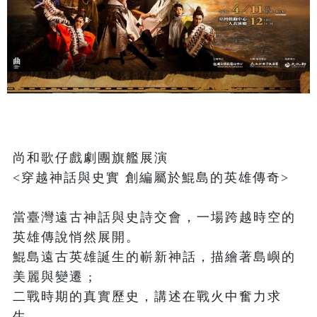
尚和歌仔戲劇團旗艦展演

<穿越神話與史實 創編屬於鯤島的英雄傳奇>

當臺灣遠古神話與史詩交會，一場跨越時空的
英雄傳說悄然展開。

鯤島遠古英雄誕生的嶄新神話，描繪著島嶼的
美麗與變遷 ; 

二戰時期的真實歷史，講述在戰火中奮力求
生。
