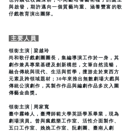
與啟發，期許邁向一個質藝均重、涵養豐富的歌
仔戲教育演出團隊。
主要人員
領銜主演│梁越玲
尚和歌仔戲劇團團長，集編導演工作於一身，其
劇作兼具專業基礎及創新構想，文筆自然流暢，
融合傳統與現代、生活與哲學，擅游走於東西方
元素及跨領域題材；30年來推出無數劇場大戲與
傳統公演劇作，其製作作品與編劇作品多次入圍
傳藝金曲獎。
領銜主演│周家寬
臺中霧峰人，臺灣師範大學英語學系畢業，現為
劇場演員。曾與瘋戲樂工作室、活性介面製作、
五口工作室、娩娩工作室、阮劇團、臺南人劇