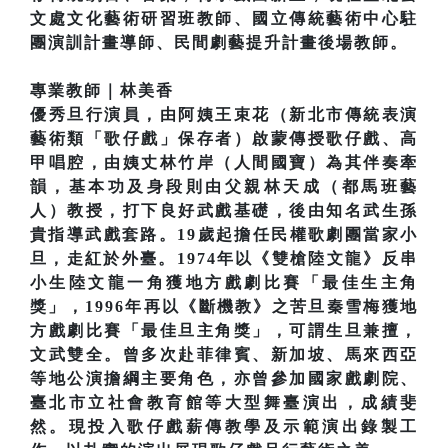
文處文化藝術研習班教師、國立傳統藝術中心駐
團演訓計畫導師、民間劇藝提升計畫後場教師。
專業教師｜林美香
優秀旦行演員，由阿姨王束花（新北市傳統表演
藝術類「歌仔戲」保存者）啟蒙傳授歌仔戲、高
甲唱腔，由姨丈林竹岸（人間國寶）為其伴奏牽
韻，基本功及身段則由父親林天成（都馬班藝
人）教授，打下良好武戲基礎，後由知名武生孫
貴指導武戲套路。19歲起擔任民權歌劇團當家小
旦，走紅於外臺。1974年以《雙槍陸文龍》反串
小生陸文龍一角獲地方戲劇比賽「最佳生主角
獎」，1996年再以《斷機教》之苦旦秦雪梅獲地
方戲劇比賽「最佳旦主角獎」，可謂生旦兼擅，
文武雙全。曾多次赴菲律賓、新加坡、馬來西亞
等地公演擔綱主要角色，亦曾參加國家戲劇院、
臺北市立社會教育館等大型舞臺演出，成績斐
然。現投入歌仔戲薪傳教學及示範演出錄製工