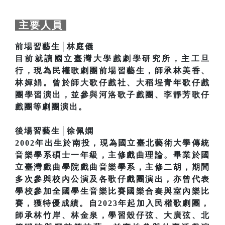
主要人員
前場習藝生│林庭儀
目前就讀國立臺灣大學戲劇學研究所，主工旦
行，現為民權歌劇團前場習藝生，師承林美香、
林嬋娟。曾於師大歌仔戲社、大稻埕青年歌仔戲
團學習演出，並參與河洛歌子戲團、李靜芳歌仔
戲團等劇團演出。
後場習藝生│徐佩嫻
2002年出生於南投，現為國立臺北藝術大學傳統
音樂學系碩士一年級，主修戲曲理論。畢業於國
立臺灣戲曲學院戲曲音樂學系，主修二胡，期間
多次參與校內公演及各歌仔戲團演出，亦曾代表
學校參加全國學生音樂比賽國樂合奏與室內樂比
賽，獲特優成績。自2023年起加入民權歌劇團，
師承林竹岸、林金泉，學習殼仔弦、大廣弦、北