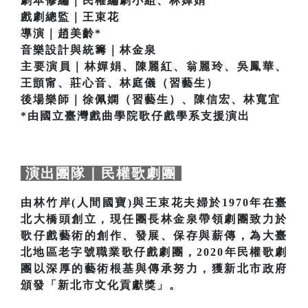
劇本修編｜民權編劇小組、林嬋娟
戲劇總監｜王束花
導演｜趙美齡*
音樂設計與統籌｜林金泉
主要演員｜林嬋娟、陳麗紅、翁麗玲、吳鳳華、
王顗甯、莊心音、林庭儀（習藝生）
後場樂師｜徐佩嫻（習藝生）、陳信宏、林寬宜
*由國立臺灣戲曲學院歌仔戲學系支援演出
演出團隊｜民權歌劇團
由林竹岸(人間國寶)與王束花夫婦於1970年在臺
北大橋頭創立，現任團長林金泉帶領劇團致力於
歌仔戲藝術的創作、發展、保存與薪傳，為大臺
北地區老字號職業歌仔戲劇團，2020年民權歌劇
團以深厚的藝術根基與傳承努力，獲新北市政府
頒發「新北市文化貢獻獎」。