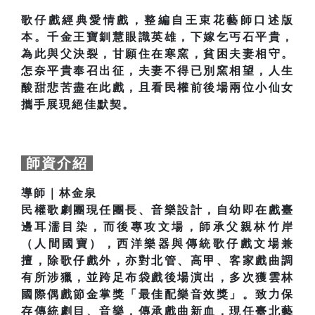
歌仔戲經典愛情戲，整編自王束花藝師口述版
本。千金王寶釧慧眼識英雄，下嫁乞丐石平貴，
為此與父決裂，甘願住在寒窯，貧困夫妻相守。
怎奈平貴奉召出征，夫妻不得已別窯相望，人生
酸甜悲苦盡在此戲，且看民權前後場兩位小仙女
攜手展現絕佳默契。
師資介紹
導師｜林金泉
民權歌劇團現任團長、音樂設計，自幼即在戲臺
邊耳濡目染，而後專攻文場，師承父親林竹岸
（人間國寶），西洋樂器與傳統歌仔戲文場兼
擅，除歌仔戲外，亦對北管、高甲、客家戲曲調
有所涉獵，並跨足布袋戲後場演出，多次獲雲林
國際偶戲節金掌獎「最佳配樂音效獎」。致力保
存傳統劇目、音樂，傳承戲曲新血，現任臺北藝