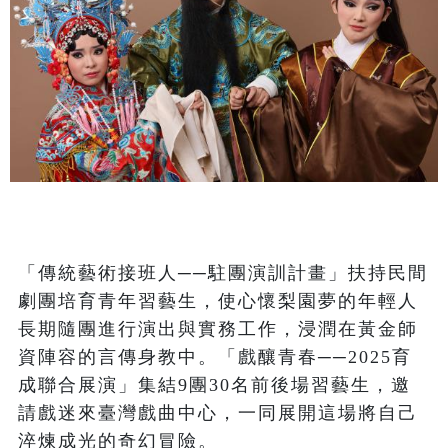
「傳統藝術接班人──駐團演訓計畫」扶持民間
劇團培育青年習藝生，使心懷梨園夢的年輕人
長期隨團進行演出與實務工作，浸潤在黃金師
資陣容的言傳身教中。「戲釀青春──2025育
成聯合展演」集結9團30名前後場習藝生，邀
請戲迷來臺灣戲曲中心，一同展開這場將自己
淬煉成光的奇幻冒險。