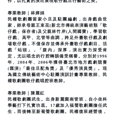
作，以扎實的演出展現歌仔戲旦行藝術之美。
專業教師｜林嬋娟
民權歌劇團當家小旦及駐團編劇，出身戲曲世
家，師承母親王束花(新北市傳統表演藝術類「歌
仔戲」保存者)及父親林竹岸(人間國寶)，學習歌
仔戲、高甲、北管等曲調，跨足外臺歌仔戲及劇
場歌仔戲，不僅保存並傳承外臺歌仔戲劇目、活
戲「站頭」，「腹內」深厚，演出實力深受肯
定，尤以唱念的行腔轉韻備受稱譽。分別於1996
年、2004年、2006年獲得臺北市地方戲劇競賽
(匯演)「最佳旦配角獎」及「優秀演員獎」。現
為國立傳統藝術中心駐團演訓計畫專業教師、民
權歌劇團歌仔戲唱腔班教師。
專業教師｜陳麗紅
民權歌劇團武生。出身新麗園南管班，自小坐科
學藝打下扎實功底。17歲加入福聲歌劇團擔任武
生，而後轉至新菊聲歌劇團。民權復班經營後，