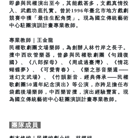
即參與民權演出至今，其能戲甚多，文戲真情投
入、武戲功底扎實。曾於1996年臺北市地方戲劇
競賽中獲「最佳生配角獎」。現為國立傳統藝術
中心駐團演訓計畫專業教師。
專業教師｜王金龍
民權歌劇團文場樂師，為創辦人林竹岸之長子。
擅中西吹管樂器，曾參與民權歌劇團《句踐復
國》、《八郎探母》、《周成過臺灣》、《情花
蝴蝶夢》、《可愛青春》、《樂之形音樂週⸺
迷幻文武場》、《竹韻新音．經典傳承⸺民權
歌劇團50週年紀念演出》等公演，亦跨足擔任布
袋戲後場樂師，中西樂皆擅，演出經驗豐富。現
為國立傳統藝術中心駐團演訓計畫專業教師。
團隊成員