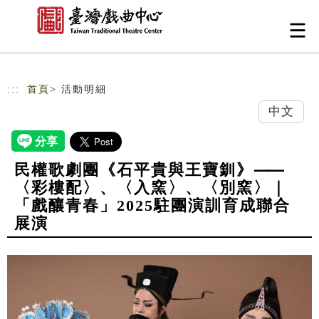
跳到主要內容
網站導覽
:::
首頁
> 活動明細
中文
民權歌劇團《石平貴與王寶釧》⸺
〈彩樓配〉、〈入窯〉、〈別窯〉｜
「戲釀青春」2025駐團演訓育成聯合
展演