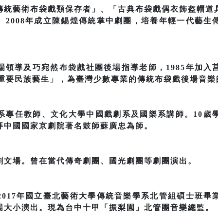
傳統藝術布袋戲類保存者」、「古典布袋戲偶衣飾盔帽道
。2008年成立陳錫煌傳統掌中劇團，培養年輕一代藝生
場領導及巧宛然布袋戲社團後場指導老師，1985年加入
部重要民族藝生」，為臺灣少數專業的傳統布袋戲後場音樂
系專任教師、文化大學中國戲劇系及國樂系講師。10歲
拜中國國家京劇院著名鼓師蘇廣忠為師。
劇文場。曾在當代傳奇劇團、國光劇團等劇團演出。
2017年國立臺北藝術大學傳統音樂學系北管組碩士班畢
場大小演出。現為台中十甲「振梨園」北管團音樂總監。