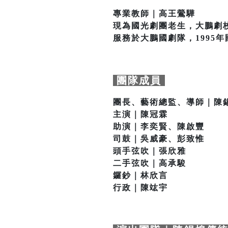
專業教師｜高王鶯驊
現為國光劇團老生，大鵬劇
服務於大鵬國劇隊，1995
團隊成員
團長、藝術總監、導師｜陳
主演｜陳冠霖
助演｜李奕賢、陳啟豐
司鼓｜吳威豪、彭致惟
頭手弦吹｜張欣雅
二手弦吹｜高承駿
鑼鈔｜林欣言
行政｜陳竑宇