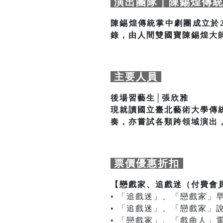
演出團隊｜陳錫煌傳統
陳錫煌傳統掌中劇團成立於
錄，由人間雙國寶陳錫煌大
主要人員
後場習藝生│張欣雅
現就讀國立臺北藝術大學傳
奏，亦嘗試各類跨領域演出
票價優惠折扣
【戀戲家、追戲迷（付費會員）專屬早
• 「追戲迷」、「戀戲家」
• 「追戲迷」、「戀戲家」
• 「戀戲家」、「戲曲人」