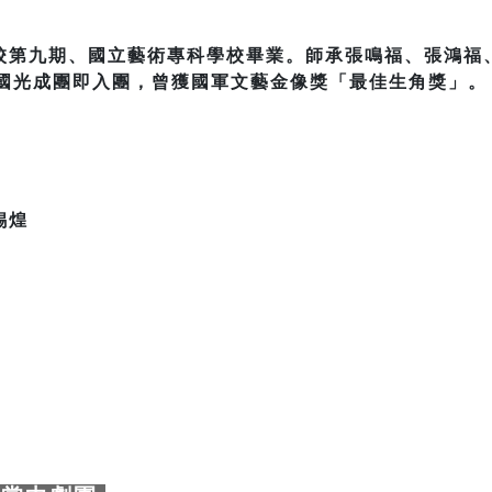
校第九期、國立藝術專科學校畢業。師承張鳴福、張鴻福
年國光成團即入團，曾獲國軍文藝金像獎「最佳生角獎」。
錫煌