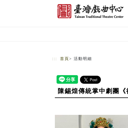
跳到主要內容
網站導覽
:::
首頁
> 活動明細
陳錫煌傳統掌中劇團《