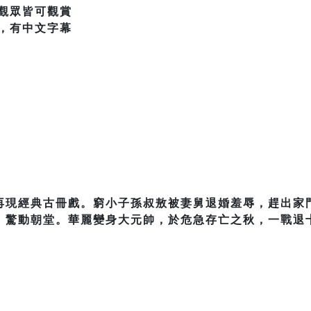
觀眾皆可觀賞
，有中文字幕
再現經典古冊戲。窮小子孫叔敖被妻舅退婚羞辱，趕出家
，驚動朝堂。華麗變身大元帥，於危急存亡之秋，一戰退