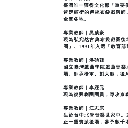
臺灣唯一獲得文化部「重要
肯定頭銜的傳統布袋戲演師
全臺各地。
專業教師｜吳威豪
現為弘宛然古典布袋戲團後
團」、1991年入選「教育
專業教師｜洪碩韓
國立臺灣戲曲學院戲曲音樂
場。師承楊軍、劉大鵬，後
專業教師｜李經元
現為復興劇團團員，專攻京
專業教師｜江志宗
生於台中北管音樂世家中。
正一靈寶派後場，參予數千