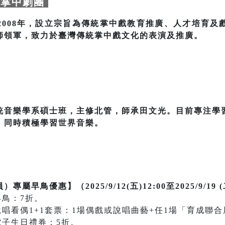
掌中劇團
2008年，設立宗旨為傳統掌中戲教育推廣、人才培育及
師領軍，致力於臺灣傳統掌中戲文化的表演及推廣。
統音樂學系碩士班，主修北管，師承田文光。目前專注學
，同時積極學習世界音樂。
鳥優惠】（2025/9/12(五)12:00至2025/9/19 (
早鳥：7折。
說唱看偶1+1套票：1場偶戲或說唱曲藝+任1場「育成聯
電子生日禮券：5折。