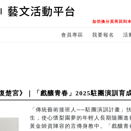
如切換分頁再回到本
會員專區
我要報名
活
復楚宮》｜「戲釀青春」2025駐團演訓育
「傳統藝術接班人──駐團演訓計畫」
生，使心懷梨園夢的年輕人長期隨團進
黃金師資陣容的言傳身教中。「戲釀青春