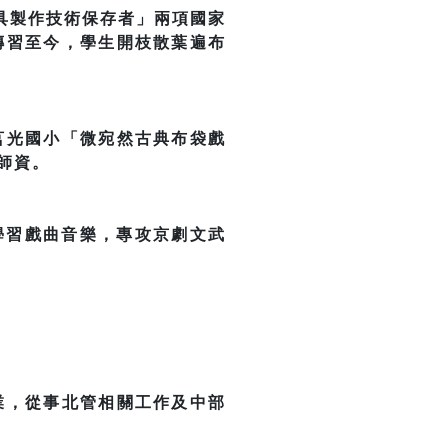
具製作技術保存者」兩項國家
傳習至今，學生開枝散葉遍布
莒光國小「微宛然古典布袋戲
師資。
學習戲曲音樂，專攻京劇文武
業，從事北管相關工作及中部