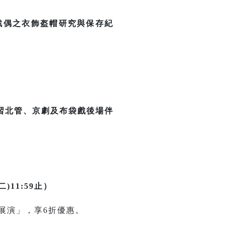
戲偶之衣飾盔帽研究與保存紀
習北管、京劇及布袋戲後場伴
二)11:59止）
合展演」，享6折優惠。