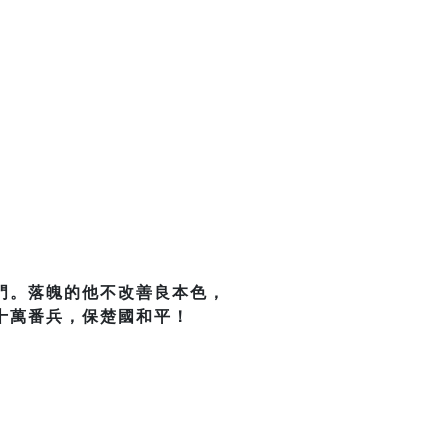
門。落魄的他不改善良本色，
十萬番兵，保楚國和平！