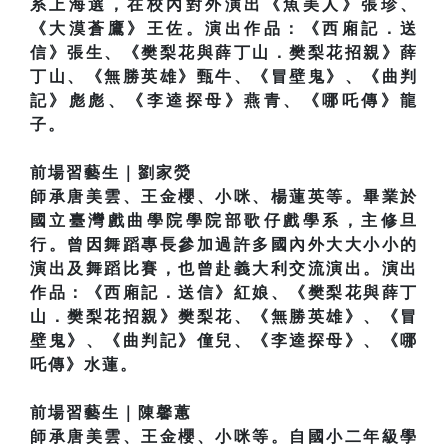
系上海選，在校內對外演出《魚美人》張珍、
《大漠蒼鷹》王佐。演出作品：《西廂記．送
信》張生、《樊梨花與薛丁山．樊梨花招親》薛
丁山、《無勝英雄》甄牛、《冒壁鬼》、《曲判
記》彪彪、《李逵探母》燕青、《哪吒傳》龍
子。
前場習藝生｜劉家熒
師承唐美雲、王金櫻、小咪、楊蓮英等。畢業於
國立臺灣戲曲學院學院部歌仔戲學系，主修旦
行。曾因舞蹈專長參加過許多國內外大大小小的
演出及舞蹈比賽，也曾赴義大利交流演出。演出
作品：《西廂記．送信》紅娘、《樊梨花與薛丁
山．樊梨花招親》樊梨花、《無勝英雄》、《冒
壁鬼》、《曲判記》僮兒、《李逵探母》、《哪
吒傳》水蓮。
前場習藝生｜陳馨蕙
師承唐美雲、王金櫻、小咪等。自國小二年級學