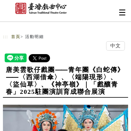
跳到主要內容
網站導覽
:::
首頁
> 活動明細
中文
唐美雲歌仔戲團⸺青年團《白蛇傳》
⸺〈西湖借傘〉、〈端陽現形〉、
〈盜仙草〉、《神亭嶺》｜「戲釀青
春」2025駐團演訓育成聯合展演