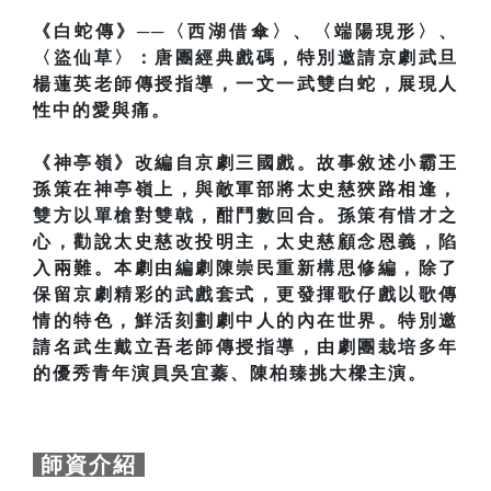
《白蛇傳》──〈西湖借傘〉、〈端陽現形〉、
〈盜仙草〉：唐團經典戲碼，特別邀請京劇武旦
楊蓮英老師傳授指導，一文一武雙白蛇，展現人
性中的愛與痛。
《神亭嶺》改編自京劇三國戲。故事敘述小霸王
孫策在神亭嶺上，與敵軍部將太史慈狹路相逢，
雙方以單槍對雙戟，酣鬥數回合。孫策有惜才之
心，勸說太史慈改投明主，太史慈顧念恩義，陷
入兩難。本劇由編劇陳崇民重新構思修編，除了
保留京劇精彩的武戲套式，更發揮歌仔戲以歌傳
情的特色，鮮活刻劃劇中人的內在世界。特別邀
請名武生戴立吾老師傳授指導，由劇團栽培多年
的優秀青年演員吳宜蓁、陳柏臻挑大樑主演。
師資介紹