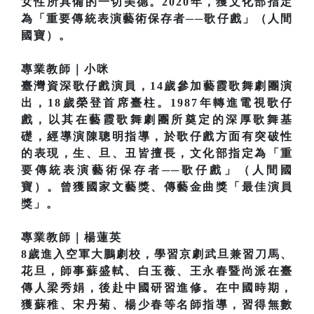
女性所具備的一切美德。2020年，獲文化部指定
為「重要傳統表演藝術保存者──歌仔戲」（人間
國寶）。
專業教師｜小咪
臺灣資深歌仔戲演員，14歲參加藝霞歌舞劇團演
出，18歲榮登首席臺柱。1987年轉進電視歌仔
戲，以其在藝霞歌舞劇團所奠定的深厚歌舞基
礎，經導演陳聰明指導，於歌仔戲方面有突破性
的表現，生、旦、丑皆擅長，文化部指定為「重
要傳統表演藝術保存者──歌仔戲」（人間國
寶）。曾獲國家文藝獎、傳藝金曲獎「最佳演員
獎」。
專業教師｜楊蓮英
8歲進入空軍大鵬劇校，學習京劇武旦兼習刀馬、
花旦，師事蘇盛軾、白玉薇、王永春暨尚派在臺
傳人梁秀娟，後赴中國研習進修。在中國時期，
獲蘇稚、宋丹菊、楊少春等名師指導，習得無數