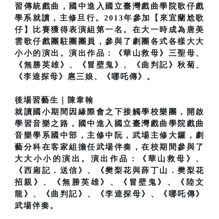
習傳統戲曲，國中進入國立臺灣戲曲學院歌仔戲
學系就讀，主修旦行。2013年參加【來宜蘭尬歌
仔】比賽獲得表演組第一名。在大一時成為唐美
雲歌仔戲團駐團團員，參與了劇團各式各樣大大
小小的演出。演出作品：《華山救母》三聖母、
《無勝英雄》、《冒壁鬼》、《曲判記》秋菊、
《李逵探母》扈三娘、《哪吒傳》。
後場習藝生｜陳韋翰
就讀國小期間因緣際會之下接觸學校樂團，開啟
學習音樂之路，國中進入國立臺灣戲曲學院戲曲
音樂學系國中部，主修中阮，武場主修大鑼，劇
藝分科在客家組擔任武場伴奏，在校期間參與了
大大小小的演出。演出作品：《華山救母》、
《西廂記．送信》、《樊梨花與薛丁山．樊梨花
招親》、《無勝英雄》、《冒壁鬼》、《陸文
龍》、《曲判記》、《李逵探母》、《哪吒傳》
武場伴奏。