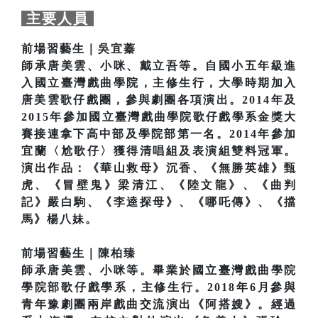
主要人員
前場習藝生｜吳宜蓁
師承唐美雲、小咪、戴立吾等。自國小五年級進
入國立臺灣戲曲學院，主修生行，大學時期加入
唐美雲歌仔戲團，參與劇團各項演出。2014年及
2015年參加國立臺灣戲曲學院歌仔戲學系金獎大
賽接連拿下高中部及學院部第一名。2014年參加
宜蘭〈尬歌仔〉獲得清唱組及表演組雙料冠軍。
演出作品：《華山救母》沉香、《無勝英雄》甄
虎、《冒壁鬼》梁清江、《陸文龍》、《曲判
記》嚴白駒、《李逵探母》、《哪吒傳》、《擋
馬》楊八妹。
前場習藝生｜陳柏臻
師承唐美雲、小咪等。畢業於國立臺灣戲曲學院
學院部歌仔戲學系，主修生行。2018年6月參與
青年豫劇團兩岸戲曲交流演出《阿搭嫂》。經過