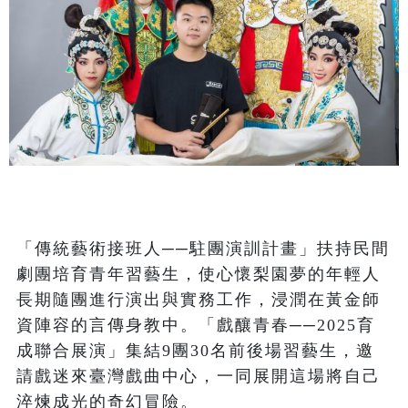
「傳統藝術接班人──駐團演訓計畫」扶持民間
劇團培育青年習藝生，使心懷梨園夢的年輕人
長期隨團進行演出與實務工作，浸潤在黃金師
資陣容的言傳身教中。「戲釀青春──2025育
成聯合展演」集結9團30名前後場習藝生，邀
請戲迷來臺灣戲曲中心，一同展開這場將自己
淬煉成光的奇幻冒險。