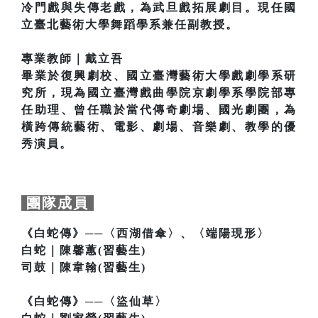
冷門戲與失傳老戲，為武旦戲拓展劇目。現任國
立臺北藝術大學舞蹈學系兼任副教授。
專業教師｜戴立吾
畢業於復興劇校、國立臺灣藝術大學戲劇學系研
究所，現為國立臺灣戲曲學院京劇學系學院部專
任助理、曾任職於當代傳奇劇場、國光劇團，為
橫跨傳統藝術、電影、劇場、音樂劇、教學的優
秀演員。
團隊成員
《白蛇傳》──〈西湖借傘〉、〈端陽現形〉
白蛇｜陳馨蕙(習藝生)
司鼓｜陳韋翰(習藝生)
《白蛇傳》──〈盜仙草〉