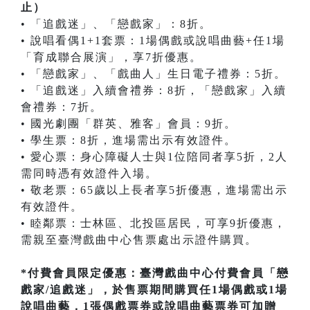
止）
• 「追戲迷」、「戀戲家」：8折。
• 說唱看偶1+1套票：1場偶戲或說唱曲藝+任1場
「育成聯合展演」，享7折優惠。
• 「戀戲家」、「戲曲人」生日電子禮券：5折。
• 「追戲迷」入續會禮券：8折，「戀戲家」入續
會禮券：7折。
• 國光劇團「群英、雅客」會員：9折。
• 學生票：8折，進場需出示有效證件。
• 愛心票：身心障礙人士與1位陪同者享5折，2人
需同時憑有效證件入場。
• 敬老票：65歲以上長者享5折優惠，進場需出示
有效證件。
• 睦鄰票：士林區、北投區居民，可享9折優惠，
需親至臺灣戲曲中心售票處出示證件購買。
*付費會員限定優惠：臺灣戲曲中心付費會員「戀
戲家/追戲迷」，於售票期間購買任1場偶戲或1場
說唱曲藝，1張偶戲票券或說唱曲藝票券可加贈