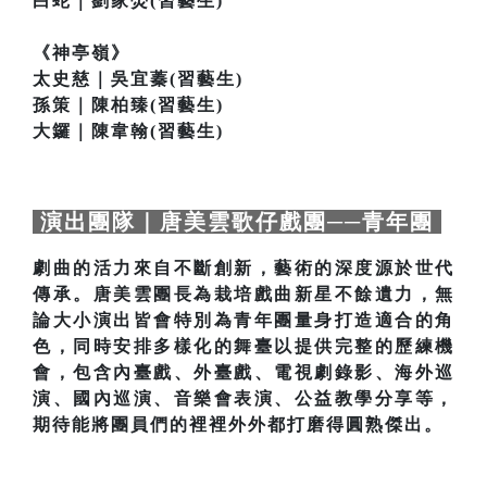
白蛇｜劉家熒(習藝生)
《神亭嶺》
太史慈｜吳宜蓁(習藝生)
孫策｜陳柏臻(習藝生)
大鑼｜陳韋翰(習藝生)
演出團隊｜唐美雲歌仔戲團──青年團
劇曲的活力來自不斷創新，藝術的深度源於世代
傳承。唐美雲團長為栽培戲曲新星不餘遺力，無
論大小演出皆會特別為青年團量身打造適合的角
色，同時安排多樣化的舞臺以提供完整的歷練機
會，包含內臺戲、外臺戲、電視劇錄影、海外巡
演、國內巡演、音樂會表演、公益教學分享等，
期待能將團員們的裡裡外外都打磨得圓熟傑出。