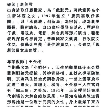
導師｜唐美雲
出身於歌仔戲世家，為「戲狀元」蔣武童與名小
生唐冰森之女，1997年創立「唐美雲歌仔戲
團」，以「承傳統，創新局」為宗旨，現為劇團
團長、藝術總監。自15歲粉墨登台以來，歷經歌
仔戲、電視劇、電影、舞台劇等形式演出，藝術
表現深得各界肯定，曾獲國家文藝獎、行政院文
化獎、傳藝金曲獎「最佳演員獎」、金鐘獎「戲
劇節目女主角獎」。
專業教師｜王金櫻
早期藝名為「小貓仔」。天生的觀眾緣令王金櫻
受到劉鐘元提拔，與柳青搭檔，並找來導演陳聰
明、京劇武生呂金虎調教身段，一登上螢幕旋即
紅透半邊天。陳聰明、柳青、王金櫻三人在當時
有「鐵三角」之美名。1991年，王金櫻開始在現
代劇場的大舞台綻放風采，中國知名編劇陳道貴
形容她是一位近乎完美的女性，身上凝聚了東方