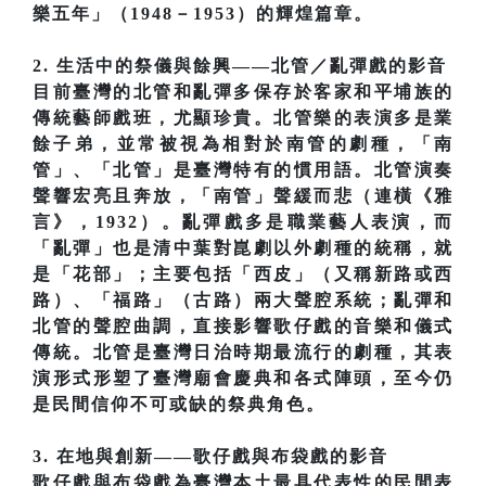
樂五年」（1948－1953）的輝煌篇章。
2. 生活中的祭儀與餘興——北管／亂彈戲的影音
目前臺灣的北管和亂彈多保存於客家和平埔族的
傳統藝師戲班，尤顯珍貴。北管樂的表演多是業
餘子弟，並常被視為相對於南管的劇種，「南
管」、「北管」是臺灣特有的慣用語。北管演奏
聲響宏亮且奔放，「南管」聲緩而悲（連橫《雅
言》，1932）。亂彈戲多是職業藝人表演，而
「亂彈」也是清中葉對崑劇以外劇種的統稱，就
是「花部」；主要包括「西皮」（又稱新路或西
路）、「福路」（古路）兩大聲腔系統；亂彈和
北管的聲腔曲調，直接影響歌仔戲的音樂和儀式
傳統。北管是臺灣日治時期最流行的劇種，其表
演形式形塑了臺灣廟會慶典和各式陣頭，至今仍
是民間信仰不可或缺的祭典角色。
3. 在地與創新——歌仔戲與布袋戲的影音
歌仔戲與布袋戲為臺灣本土最具代表性的民間表