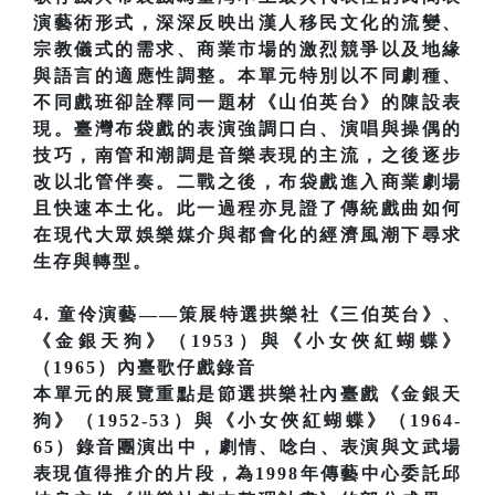
演藝術形式，深深反映出漢人移民文化的流變、
宗教儀式的需求、商業市場的激烈競爭以及地緣
與語言的適應性調整。本單元特別以不同劇種、
不同戲班卻詮釋同一題材《山伯英台》的陳設表
現。臺灣布袋戲的表演強調口白、演唱與操偶的
技巧，南管和潮調是音樂表現的主流，之後逐步
改以北管伴奏。二戰之後，布袋戲進入商業劇場
且快速本土化。此一過程亦見證了傳統戲曲如何
在現代大眾娛樂媒介與都會化的經濟風潮下尋求
生存與轉型。
4. 童伶演藝——策展特選拱樂社《三伯英台》、
《金銀天狗》（1953）與《小女俠紅蝴蝶》
（1965）內臺歌仔戲錄音
本單元的展覽重點是節選拱樂社內臺戲《金銀天
狗》（1952-53）與《小女俠紅蝴蝶》（1964-
65）錄音團演出中，劇情、唸白、表演與文武場
表現值得推介的片段，為1998年傳藝中心委託邱