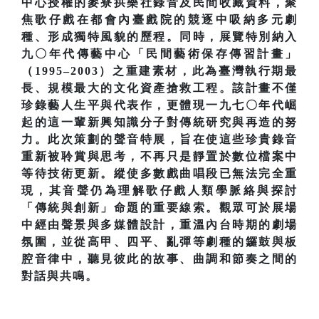
中心授權的麥寮拱樂社錄音及民間收藏資料，聚
焦歌仔戲在都會內臺戲院的競逐中吸納多元劇
種、形成獨特風貌的歷程。同時，展覽特別納入
九〇年代傳藝中心「民間藝術保存傳習計畫」
（1995–2003）之重建素材，此為臺灣執行期最
長、規模最大的文化資產搶救工程。該計畫不僅
珍錄藝人生平與代表作，更體現一九七〇年代崛
起的這一輩新興知識分子對傳統研究與再造的努
力。此次策劃的聲音特展，旨在使這些珍貴錄音
重新被聆賞與思考，不再只是靜置於數位檔案中
等待技術更新。縱使多數戲曲唱段已無法完全重
現，其音聲仍為理解歌仔戲人類學脈絡與探討
「傳統與創新」命題的重要線索。觀眾可於展場
中經由聲景與多媒體設計，重溫內台時期的劇場
氛圍，並從高甲、四平、亂彈等劇種的鑼鼓與板
腔音律中，聽見彼此的故事、曲調和節奏之間的
對話與共鳴。