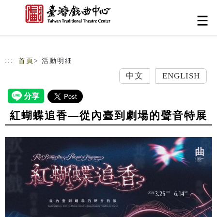
跳到主要內容
網站導覽
:::
首頁
> 活動明細
中文
ENGLISH
紅蝴蝶追香—從內臺到劇場的聲音特展