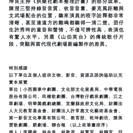
坤良主持《拱樂社劇本整理計畫》的部分成果。
陳澄三堅持錄音音質、收音音量、麥克風距離與
文武場配合的位置，聽來演員的咬字詮釋都非常
清晰，甚至連遠方的雞鳴都聽得一清二楚。囝仔
生許秀哖的童音和聲情，不僅可辨性高，表演也
有驚人水平。另選《山伯英台》的傳統歌仔片
段，突顯與當代現代劇場新編製作的差異。
特別感謝
以下單位及個人提供文物、影音、資源及諮詢協助以充
實本展覽
單位｜小西園掌中劇團、文化部文化資產局、中華電視
股份有限公司、民權歌劇團、台灣歌仔戲班劇團、江之
翠劇場、明華園戲劇總團、宜蘭縣政府文化局、財團法
人大元教育基金會、財團法人許常惠文化藝術基金會、
第一影音文化事業有限公司、教育部、乾坤劇坊、陳美
雲歌劇團、窮劇場、聯合報 （以上依筆畫排序）
個人｜李國俊、林金泉、林敬原、林寬宜、林鶴宜、邱