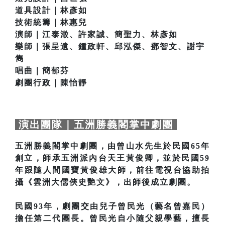
道具設計｜林彥如
技術統籌｜林惠兒
演師｜江泰澂、許家誠、簡聖力、林彥如
樂師｜張呈遠、鍾政軒、邱泓傑、鄧智文、謝宇
雋
唱曲｜簡郁芬
劇團行政｜陳怡靜
演出團隊｜五洲勝義閣掌中劇團
五洲勝義閣掌中劇團，由曾山水先生於民國65年
創立，師承五洲派內台天王黃俊卿，並於民國59
年跟隨人間國寶黃俊雄大師，前往電視台協助拍
攝《雲洲大儒俠史艷文》，出師後成立劇團。
民國93年，劇團交由兒子曾民光（藝名曾嘉民）
擔任第二代團長。曾民光自小隨父親學藝，擅長