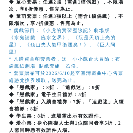
◆ 童心套票：任選2張（需含1檔偶戲），不限場
次，享8折優惠，售完為止。
◆ 童萌套票：任選3張以上（需含1檔偶戲），不
限場次，享7折優惠，售完為止。
* 偶戲節目：《小虎的實習歷險記》劇場版、
《水鬼請戲．臨水之界》、《阮是天頂上光的
星》、《龜山夫人氣甲衝煙矣！》、《巨人阿
里》
* 凡購買童萌套票者，送「小小戲台大冒險：布
袋戲紙劇場+貼紙套組」乙份。
* 套票贈品可於2026/6/10起至臺灣戲曲中心售票
處憑兌換券領取，送完為止。
◆「戀戲家」：8折，「追戲迷」：9折
◆「戀戲家」電子生日禮券：5折
◆「戀戲家」入續會禮券：7折，「追戲迷」入續
會禮券：8折
◆ 學生票：8折，進場需出示有效證件。
◆ 愛心票：身心障礙人士與1位陪同者享5折，2
人需同時憑有效證件入場。