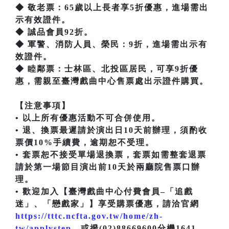
◆ 敬老票：65歲以上長者享5折優惠，進場需出
示有效證件。
◆ 誠品會員92折。
◆ 軍警、消防人員、榮民：9折，進場需出示有
效證件。
◆ 睦鄰票：士林區、北投區居民，可享9折優
惠，需親至臺灣戲曲中心售票處出示證件購買。
【注意事項】
• 以上所有優惠活動不可合併使用。
• 退、換票最遲請於演出日10天前辦理，須酌收
票價10%手續費，逾期恕不受理。
• 套票恕不接受單場退換票，套票如需整套退票
請於第一場節目演出前10天於兩廳院售票口辦
理。
• 歡迎加入【臺灣戲曲中心付費會員–「追戲
迷」、「戀戲家」】享受購票優惠，請洽官網
https://tttc.ncfta.gov.tw/home/zh-
tw/applystep
，或撥(02)88669600分機1641