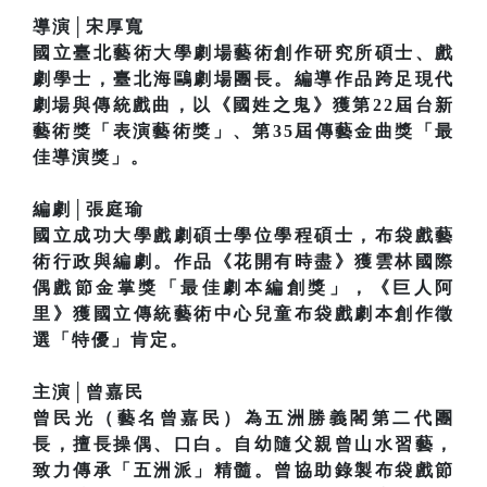
導演│宋厚寬
國立臺北藝術大學劇場藝術創作研究所碩士、戲
劇學士，臺北海鷗劇場團長。編導作品跨足現代
劇場與傳統戲曲，以《國姓之鬼》獲第22屆台新
藝術獎「表演藝術獎」、第35屆傳藝金曲獎「最
佳導演獎」。
編劇│張庭瑜
國立成功大學戲劇碩士學位學程碩士，布袋戲藝
術行政與編劇。作品《花開有時盡》獲雲林國際
偶戲節金掌獎「最佳劇本編創獎」，《巨人阿
里》獲國立傳統藝術中心兒童布袋戲劇本創作徵
選「特優」肯定。
主演│曾嘉民
曾民光（藝名曾嘉民）為五洲勝義閣第二代團
長，擅長操偶、口白。自幼隨父親曾山水習藝，
致力傳承「五洲派」精髓。曾協助錄製布袋戲節