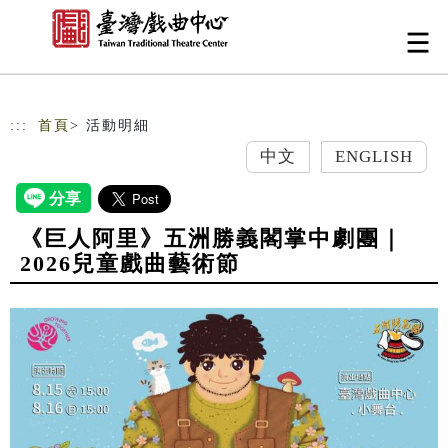
跳到主要內容
網站導覽
:::
首頁
> 活動明細
中文
ENGLISH
《巨人阿里》五洲勝義閣掌中劇團｜
2026兒童戲曲藝術節