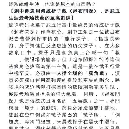
經系統維生時，他還是原本的自己嗎？
【劇中劇選用傳統折子戲《起布問探》，是武丑
生涯最考驗技藝的至高劇碼】
編導特別挑選了武丑行當中最經典的傳統折子戲
《起布問探》作為核心。劇中主角是一位被呂布
派去曹營刺探軍情的「能行探子」（指擅長奔
跑、身手矯健且反應敏捷的頂尖探子）。在大多
數劇目中，探子只是個負責上台喊一句「報
——」便退場的龍套；但《起布問探》卻將這個
邊緣角色拔高為第一主角。這是一齣在武丑行當
中極罕見、必須由
一人撐全場的「獨角戲」
，演
員必須獨自運用高強度的身段和密集的唱念，將
戰場的緊迫感與打探軍情的驚險刺激完美呈現，
極度考驗演員控場的強大氣場。 同時，《起布問
探》也是傳統武丑著名的「五毒戲」之一，專門
模擬「蠍子」的動態。演員必須透過雙手撐地、
雙腿在空中倒踢如蠍子尾巴的「蠍子爬」、「倒
翅虎」等獨門絕技，來展現探子在黑夜中潛行、
攀爬城牆、潛伏敵營時的靈巧與警覺。這不只是