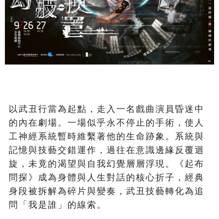
以武丑行當為起點，走入一名戲曲演員昏迷中
的內在劇場。一場似乎永不停止的手術，使人
工神經系統暫時維繫著他的生命跡象。系統與
記憶與技藝交錯運作，過往在意識邊緣反覆迴
旋，未竟的渴望與自我幻覺層層浮現。《起布
問探》成為身體與人生對話的核心折子，經典
身段被拆解為碎片與變奏，武丑技藝轉化為追