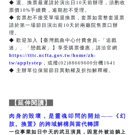
◆ 退、換票最遲請於演出日10天前辦理，須酌收
票價10%手續費，逾期恕不受理。
◆ 套票恕不接受單場退換票，套票如需整套退票
請於第一場節目演出前10天於兩廳院售票口辦
理。
◆ 歡迎加入【臺灣戲曲中心付費會員–「追戲
迷」、「戀戲家」】享受購票優惠，請洽官網
https://tttc.ncfta.gov.tw/home/zh-
tw/applystep
，或撥(02)88669600分機1641
◆ 主辦單位保留節目異動權及折扣解釋權。
【延伸閱讀】
肉身的毀壞，是靈魂叩問的開始——《幻
肢。換置》的跨域解構與當代轉譯
一位事業如日中天的武丑演員，因意外被迫躺上