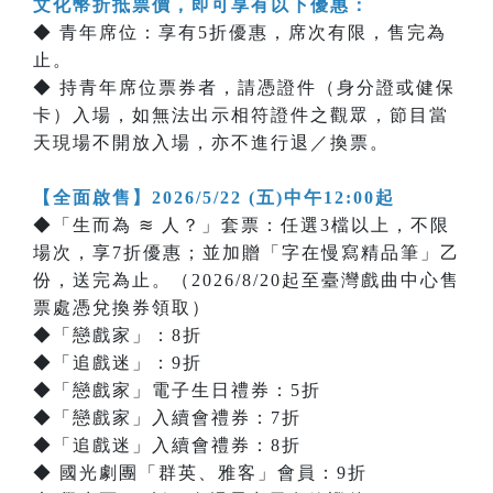
文化幣折抵票價，即可享有以下優惠：
◆ 青年席位：享有5折優惠，席次有限，售完為
止。
◆ 持青年席位票券者，請憑證件（身分證或健保
卡）入場，如無法出示相符證件之觀眾，節目當
天現場不開放入場，亦不進行退／換票。
【全面啟售】2026/5/22 (五)中午12:00起
◆「生而為 ≋ 人？」套票：任選3檔以上，不限
場次，享7折優惠；並加贈「字在慢寫精品筆」乙
份，送完為止。（2026/8/20起至臺灣戲曲中心售
票處憑兌換券領取）
◆「戀戲家」：8折
◆「追戲迷」：9折
◆「戀戲家」電子生日禮券：5折
◆「戀戲家」入續會禮券：7折
◆「追戲迷」入續會禮券：8折
◆ 國光劇團「群英、雅客」會員：9折