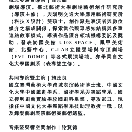
概念發展暨導演｜蕭景馨
劇場導演。臺北藝術大學劇場藝術創作研究所
（導演主修），與陽明交通大學應用藝術研究所
（科技Ｘ設計）雙碩士。創作聚焦表演者與數位
媒介之構成關係，探索當代觀眾感知結構與多重
連結敘事模式。導演作品獲各領域機構委託及獎
助，發表於國美館 U108 SPACE、鳳甲美術
館、北藝中心、C-LAB立體聲場與穹頂劇場
（FVL DOME）等各式展演場域。亦畢業自文
化大學國劇系（表導雙主修）。
共同導演暨主演｜施政良
國立臺灣藝術大學跨域表演藝術博士班、中國文
化大學中國戲劇學系、國術學系與舞蹈學系，國
立復興劇藝實驗學校國劇科畢業，專攻武丑。現
擔任中國文化大學舞蹈學系技助理教授一職，以
及舞樂藝劇表演藝術團藝術總監。
音樂暨聲響空間創作｜謝賢德