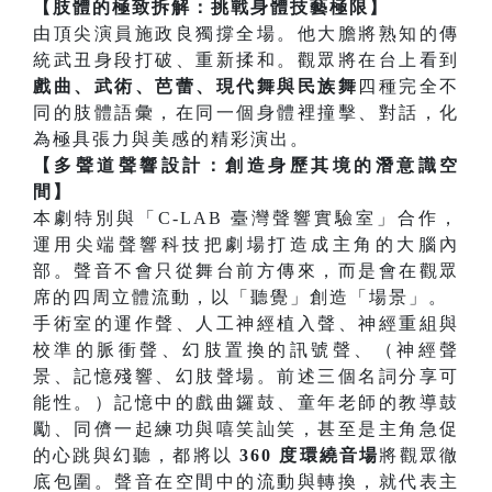
【肢體的極致拆解：挑戰身體技藝極限】
由頂尖演員施政良獨撐全場。他大膽將熟知的傳
統武丑身段打破、重新揉和。觀眾將在台上看到
戲曲、武術、芭蕾、現代舞與民族舞
四種完全不
同的肢體語彙，在同一個身體裡撞擊、對話，化
為極具張力與美感的精彩演出。
【多聲道聲響設計：創造身歷其境的潛意識空
間】
本劇特別與「C-LAB 臺灣聲響實驗室」合作，
運用尖端聲響科技把劇場打造成主角的大腦內
部。聲音不會只從舞台前方傳來，而是會在觀眾
席的四周立體流動，以「聽覺」創造「場景」。
手術室的運作聲、人工神經植入聲、神經重組與
校準的脈衝聲、幻肢置換的訊號聲、（神經聲
景、記憶殘響、幻肢聲場。前述三個名詞分享可
能性。）記憶中的戲曲鑼鼓、童年老師的教導鼓
勵、同儕一起練功與嘻笑訕笑，甚至是主角急促
的心跳與幻聽，都將以
360 度環繞音場
將觀眾徹
底包圍。聲音在空間中的流動與轉換，就代表主