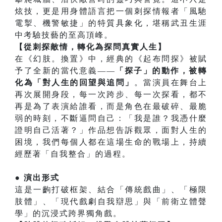
炫技，更是用身體語言把一個刺探情報者「風馳
電掣、機警敏捷」的特質具象化，堪稱武丑生涯
中考驗技藝的至高頂峰。
【從刺探敵情，轉化為探問真實人生】
在《幻肢。換置》中，經典的《起布問探》被賦
予了全新的當代意義——
「探子」的動作，被轉
化為「對人生的回望與追問」
。當演員在舞台上
再次展開身段，每一次跨步、每一次探看，都不
再是為了表演給誰看，而是角色在最破碎、最脆
弱的時刻，不斷逼問自己：「我是誰？我憑什麼
證明自己活著？」作品想告訴觀眾，面對人生的
困境，我們每個人都在這場生命的戰場上，持續
經歷著「自我整合」的過程。
● 演出形式
這是一齣打破框架、結合「傳統戲曲」、「極限
肢體」、「現代戲劇自我辯思」與「前衛立體聲
學」的沉浸式跨界獨角戲。