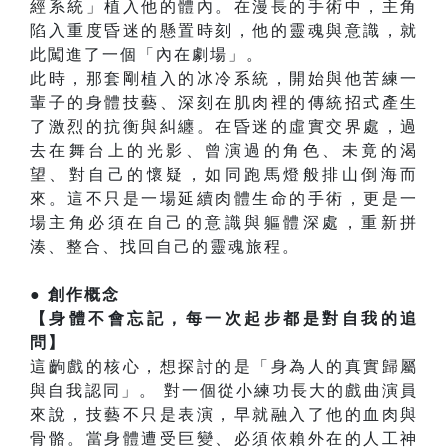
經系統」植入他的體內。在漫長的手術中，主角
陷入重度昏迷的懸置時刻，他的靈魂與意識，就
此闖進了一個「內在劇場」。
此時，那套剛植入的冰冷系統，開始與他苦練一
輩子的身體技藝、深刻在肌肉裡的傳統招式產生
了激烈的抗衡與糾纏。在昏迷的虛實交界處，過
去在舞台上的光影、曾演過的角色、未竟的渴
望、對自己的懷疑，如同跑馬燈般排山倒海而
來。這不只是一場延續肉體生命的手術，更是一
場主角必須在自己的意識與軀體深處，重新拼
湊、整合、找回自己的靈魂旅程。
● 創作概念
【身體不會忘記，每一次起步都是對自我的追
問】
這齣戲的核心，想探討的是「身為人的真實歸屬
與自我認同」。 對一個從小練功長大的戲曲演員
來說，技藝不只是表演，早就融入了他的血肉與
骨骼。當身體遭受巨變、必須依賴外在的人工神