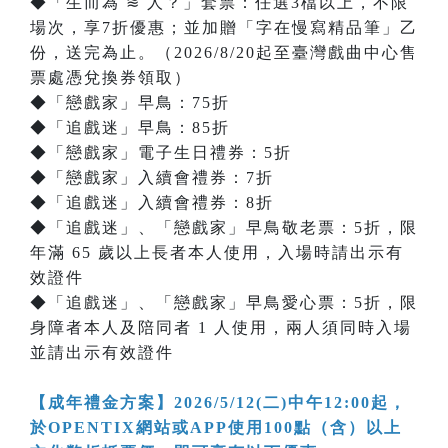
◆「生而為 ≋ 人？」套票：任選3檔以上，不限
場次，享7折優惠；並加贈「字在慢寫精品筆」乙
份，送完為止。（2026/8/20起至臺灣戲曲中心售
票處憑兌換券領取）
◆「戀戲家」早鳥：75折
◆「追戲迷」早鳥：85折
◆「戀戲家」電子生日禮券：5折
◆「戀戲家」入續會禮券：7折
◆「追戲迷」入續會禮券：8折
◆「追戲迷」、「戀戲家」早鳥敬老票：5折，限
年滿 65 歲以上長者本人使用，入場時請出示有
效證件
◆「追戲迷」、「戀戲家」早鳥愛心票：5折，限
身障者本人及陪同者 1 人使用，兩人須同時入場
並請出示有效證件
【成年禮金方案】2026/5/12(二)中午12:00起，
於OPENTIX網站或APP使用100點（含）以上