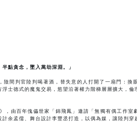
；半點貪念，墜入萬劫深淵。」
，陰間判官陸判喝著酒，替失意的人打開了一扇門：換
方浮士德式的魔鬼交易，慾望沿著權力階梯層層擴大，倫
》，由百年傀儡世家「錦飛鳳」邀請「無獨有偶工作室
設計余孟儒、舞台設計李豐丞打造，以偶為媒，讓陸判穿