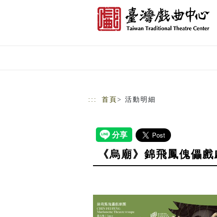
跳到主要內容
網站導覽
:::
首頁
> 活動明細
《烏廟》錦飛鳳傀儡戲劇