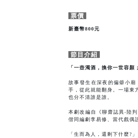
票價
新臺幣800元
節目介紹
「一壺濁酒，換你一世容顏
故事發生在深夜的偏僻小廟
手，從此就能翻身。一場東
也分不清誰是誰。
本劇改編自《聊齋誌異
‧
陸判
偕同編劇李易修、當代戲偶
「生而為人，還剩下什麼?」