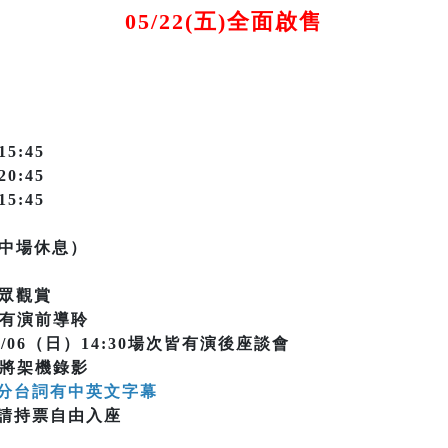
05/22(五)全面啟售
15:45
20:45
15:45
無中場休息）
眾觀賞
場次有演前導聆
09/06（日）14:30場次皆有演後座談會
場次將架機錄影
分台詞有中英文字幕
請持票自由入座