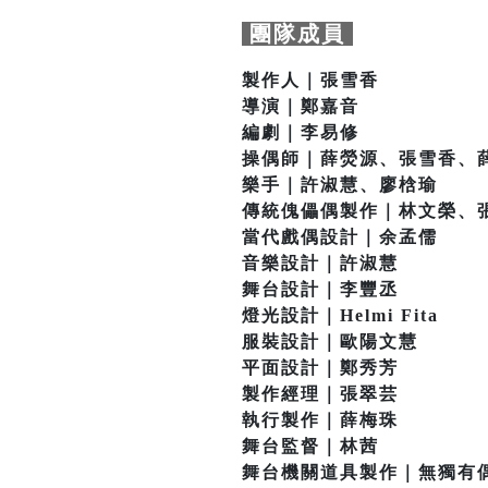
團隊成員
製作人｜張雪香
導演｜鄭嘉音
編劇｜李易修
操偶師｜薛熒源、張雪香、
樂手｜許淑慧、廖梒瑜
傳統傀儡偶製作｜林文榮、
當代戲偶設計｜余孟儒
音樂設計｜許淑慧
舞台設計｜李豐丞
燈光設計｜Helmi Fita
服裝設計｜歐陽文慧
平面設計｜鄭秀芳
製作經理｜張翠芸
執行製作｜薛梅珠
舞台監督｜林茜
舞台機關道具製作｜無獨有