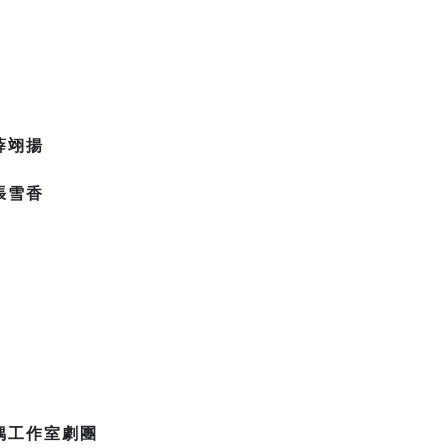
薛翊揚
張雪香
偶工作室劇團