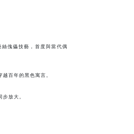
懸絲傀儡技藝，首度與當代偶
穿越百年的黑色寓言。
同步放大。