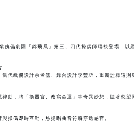
一職業傀儡劇團「錦飛鳳」第三、四代操偶師聯袂登場，以
言
、當代戲偶設計余孟儒、舞台設計李豐丞，重新詮釋這則
膩律動，將「換器官、改寫命運」等奇異妙想，隨著慾望
響與操偶即時互動，悠揚唱曲音符將穿透感官。