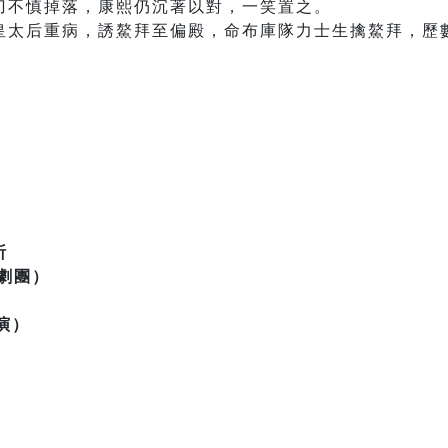
刀不慎掉落，康熙仍沉著以對，一笑置之。
皇太后重病，誘鰲拜至偏殿，命布庫隊力士生擒鰲拜，歷
祈
京劇團）
演）