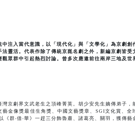
統中注入當代意識，以「現代化」與「文學化」為京劇創
手法靈活。代表作除了傳統京崑名劇之外，新編京劇皆受
輕觀眾群中引起熱烈討論。曾多次應邀前往兩岸三地及世
臺灣京劇界文武老生之頂峰菁英。胡少安先生嫡傳弟子，
文藝金像獎最佳生角獎、中國文藝獎章、SGI文化賞、全
3年以《群‧借‧華》一趕三分飾魯肅、諸葛亮、關羽，獲傳