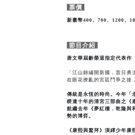
票價
新臺幣400、700、1200、18
節目介紹
唐文華屆齡榮退指定代表作
「江山錦繡開新國，昔日勇
在眼花撩亂的宮廷鬥爭之後
傳統是永恆的時尚。今年「
睽違十年的清宮三部曲之《
航繼去年《夢紅樓．乾隆與
勢的博弈。
《康熙與鰲拜》演繹少年康