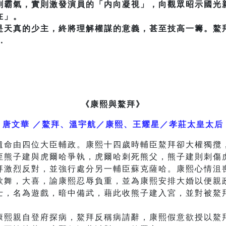
剛霸氣，實則激發演員的「内向凝視」，向觀眾昭示國光
在」。
是天真的少主，終將理解權謀的意義，甚至技高一籌。鰲
…
《康熙與鰲拜》
唐文華 ／鰲拜、溫宇航／康熙、王耀星／孝莊太皇太后
遺命由四位大臣輔政。康熙十四歲時輔臣鰲拜卻大權獨攬
侄熊子建與虎爾哈爭執，虎爾哈刺死熊父，熊子建則刺傷
拜激烈反對，並強行處分另一輔臣蘇克薩哈。康熙心情沮
歌舞，大喜，諭康熙忍辱負重，並為康熙安排大婚以便親
士，名為遊戲，暗中備武，藉此收熊子建入宮，並對被鰲
康熙親自登府探病，鰲拜反稱病請辭，康熙假意欲授以鰲