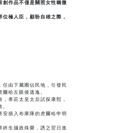
新創作品不僅是關照女性幽微
拜位極人臣，顧盼自雄之際，
，任由下屬圈佔民地，引發民
虎爾哈左眼後逃逸。
喪，孝莊太皇太后試探康熙，
政。
拜安插入布庫隊的虎爾哈申明
拜終生攝政殊榮，誘之翌日進