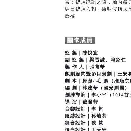
宮；鰲拜跪謝之際，袖內藏
翌日鰲拜入朝，康熙假稱太
政權。
團隊成員
監 製｜陳悅宜
副 監 製｜梁晋誌、賴銘仁
製 作 人｜張育華
戲劇顧問暨節目規劃｜王安
劇 本｜原創/ 毛 鵬（撫順
編 劇｜林建華（國光劇團）
創排導演｜李小平（2014首
導 演｜戴君芳
音樂設計｜李 超
服裝設計｜蔡毓芬
舞台設計｜陳 慧
燈光設計｜王天宏