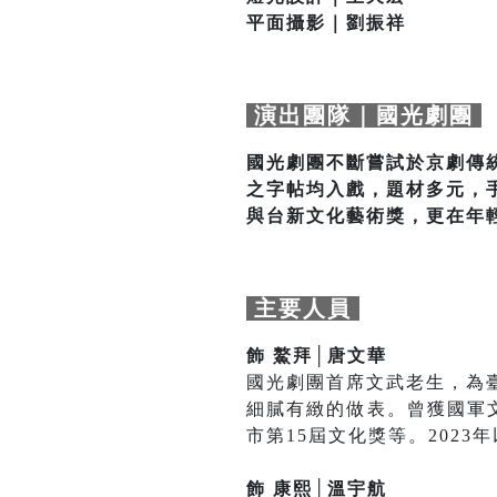
平面攝影｜劉振祥
演出團隊｜國光劇團
國光劇團不斷嘗試於京劇傳
之字帖均入戲，題材多元，
與台新文化藝術獎，更在年
主要人員
飾 鰲拜│唐文華
國光劇團首席文武老生，為
細膩有緻的做表。曾獲國軍
市第15屆文化獎等。202
飾 康熙│溫宇航