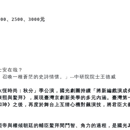
00、2500、3000元
士安在哉？
，召喚一種蒼茫的史詩情懷。」--中研院院士王德威
永恆時尚：秋分」季公演，國光劇團持續「將新編戲演成
康熙與鰲拜》，展現臺灣京劇新美學的多元內涵。臺灣第
和珅》之後，再度於舞台上互猜心機對飆演技，將君臣大
熙帝與權傾朝廷的輔臣鰲拜間鬥智、角力的過程，是國光