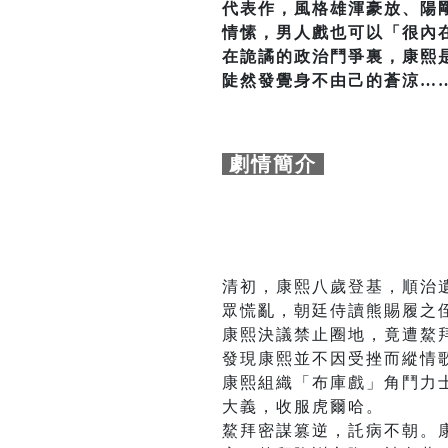
代表作，風格雄渾豪放、陽
情愫，男人戲也可以「很內
在詭譎的政治鬥爭裏，康熙
陡然發覺身不由己的蒼涼…
劇情簡介
清初，康熙八歲登基，順治
眾慌亂，朝廷侍讀熊賜履之
康熙決議禁止圈地，竟遭鰲
發現康熙並不因受挫而縱情
康熙組織「布庫戲」角鬥力
大義，收服虎爾哈。
鰲拜密謀篡逆，託病不朝。