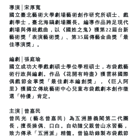
導演│宋厚寬
國立臺北藝術大學劇場藝術創作研究所碩士、戲
劇學士，臺北海鷗劇場團長。編導作品跨足現代
劇場與傳統戲曲，以《國姓之鬼》獲第22屆台新
藝術獎「表演藝術獎」、第35屆傳藝金曲獎「最
佳導演獎」。
編劇│張庭瑜
國立成功大學戲劇碩士學位學程碩士，布袋戲藝
術行政與編劇。作品《花開有時盡》獲雲林國際
偶戲節金掌獎「最佳劇本編創獎」，《巨人阿
里》獲國立傳統藝術中心兒童布袋戲劇本創作徵
選「特優」肯定。
主演│曾嘉民
曾民光（藝名曾嘉民）為五洲勝義閣第二代團
長，擅長操偶、口白。自幼隨父親曾山水習藝，
致力傳承「五洲派」精髓。曾協助錄製布袋戲節