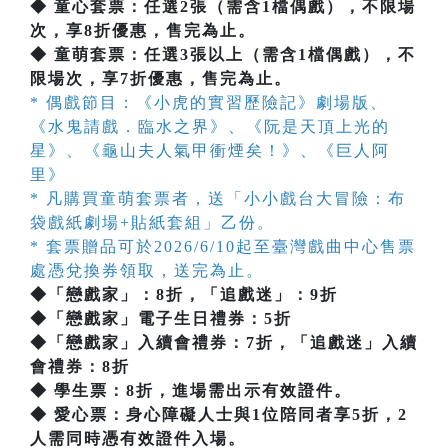
◆ 童心套票：任選2張（需含1檔偶戲），不限場
次，享8折優惠，售完為止。
◆ 童萌套票：任選3張以上（需含1檔偶戲），不
限場次，享7折優惠，售完為止。
* 偶戲節目：《小虎的實習歷險記》劇場版、
《水鬼請戲．臨水之界》、《阮是天頂上光的
星》、《龜山夫人氣甲衝煙矣！》、《巨人阿
里》
* 凡購買童萌套票者，送「小小戲台大冒險：布
袋戲紙劇場+貼紙套組」乙份。
* 套票贈品可於2026/6/10起至臺灣戲曲中心售票
處憑兌換券領取，送完為止。
◆「戀戲家」：8折，「追戲迷」：9折
◆「戀戲家」電子生日禮券：5折
◆「戀戲家」入續會禮券：7折，「追戲迷」入續
會禮券：8折
◆ 學生票：8折，進場需出示有效證件。
◆ 愛心票：身心障礙人士與1位陪同者享5折，2
人需同時憑有效證件入場。