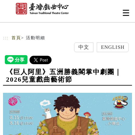
跳到主要內容
網站導覽
:::
首頁
> 活動明細
中文
ENGLISH
《巨人阿里》五洲勝義閣掌中劇團｜
2026兒童戲曲藝術節