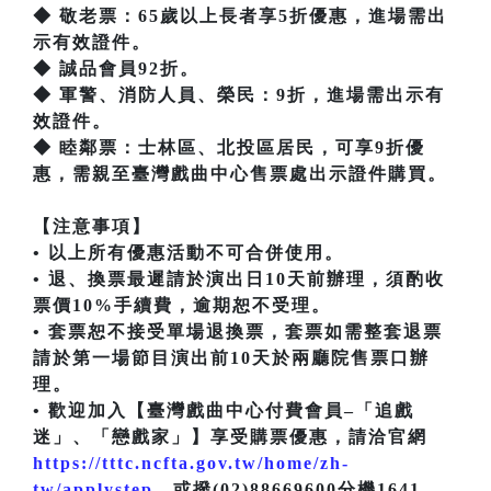
◆ 敬老票：65歲以上長者享5折優惠，進場需出
示有效證件。
◆ 誠品會員92折。
◆ 軍警、消防人員、榮民：9折，進場需出示有
效證件。
◆ 睦鄰票：士林區、北投區居民，可享9折優
惠，需親至臺灣戲曲中心售票處出示證件購買。
【注意事項】
• 以上所有優惠活動不可合併使用。
• 退、換票最遲請於演出日10天前辦理，須酌收
票價10%手續費，逾期恕不受理。
• 套票恕不接受單場退換票，套票如需整套退票
請於第一場節目演出前10天於兩廳院售票口辦
理。
• 歡迎加入【臺灣戲曲中心付費會員–「追戲
迷」、「戀戲家」】享受購票優惠，請洽官網
https://tttc.ncfta.gov.tw/home/zh-
tw/applystep
，或撥(02)88669600分機1641