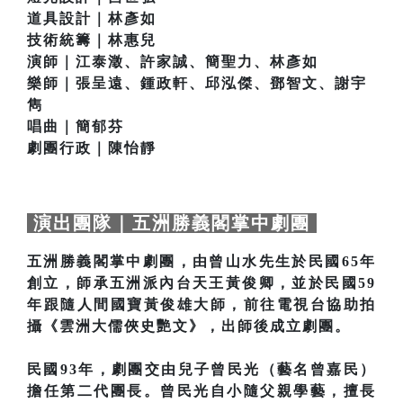
道具設計｜林彥如
技術統籌｜林惠兒
演師｜江泰澂、許家誠、簡聖力、林彥如
樂師｜張呈遠、鍾政軒、邱泓傑、鄧智文、謝宇
雋
唱曲｜簡郁芬
劇團行政｜陳怡靜
演出團隊｜五洲勝義閣掌中劇團
五洲勝義閣掌中劇團，由曾山水先生於民國65年
創立，師承五洲派內台天王黃俊卿，並於民國59
年跟隨人間國寶黃俊雄大師，前往電視台協助拍
攝《雲洲大儒俠史艷文》，出師後成立劇團。
民國93年，劇團交由兒子曾民光（藝名曾嘉民）
擔任第二代團長。曾民光自小隨父親學藝，擅長