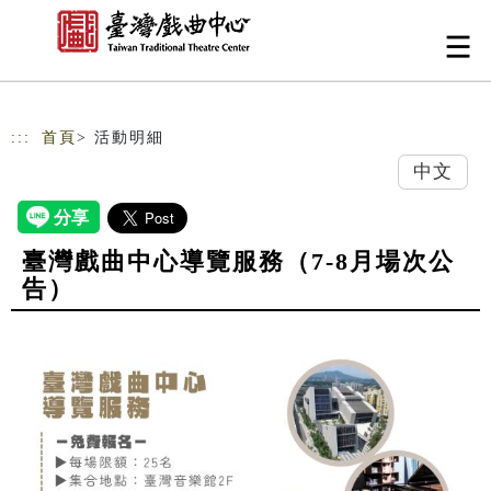
跳到主要內容
網站導覽
:::
首頁
> 活動明細
中文
臺灣戲曲中心導覽服務（7-8月場次公
告）