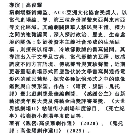
導演｜高俊耀
窮劇場藝術總監、ACC亞洲文化協會受獎人。以
當代劇場編、導、演三種身份聯繫東亞與東南亞
等文化區域。其編劇關懷華人移民與主體、權力
之間的複雜認同，深入探討政治、歷史、生命處
境的關係；對於後資本主義社會形成的生活結
構，則擅長以精準、冷峻卻歡謔的書寫提問。其
導演出入于文學及古典、當代形體的互譯，敏感
調度不同方言語境、傳統聲音與實驗聲響，近期
更著重藉劇場形式回應蟄伏於文學書寫與通俗電
影內的殖民魅影，探究各種記憶形式之中的鏡像
鑑照與自我形塑。作品：《暗夜．腹語．鬼托
邦》臺北戲劇獎最佳編劇獎、《感謝公主》台新
藝術獎年度大獎及傳藝金曲獎評審團獎、《大世
界娛樂場II》牯嶺街小劇場年度節目、《死亡紀
事》牯嶺街小劇場年度節目等。
著有《親密:高俊耀劇作選》（2020）、《鬼托
邦：高俊耀劇作選II》（2025）。