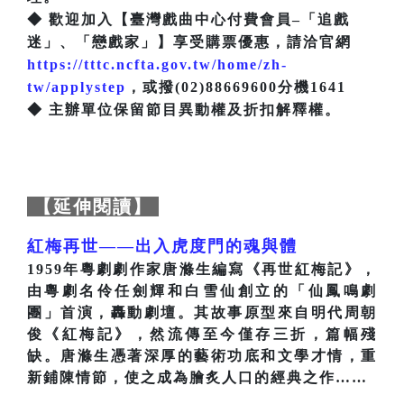
◆ 歡迎加入【臺灣戲曲中心付費會員–「追戲
迷」、「戀戲家」】享受購票優惠，請洽官網
https://tttc.ncfta.gov.tw/home/zh-
tw/applystep
，或撥(02)88669600分機1641
◆ 主辦單位保留節目異動權及折扣解釋權。
【延伸閱讀】
紅梅再世——出入虎度門的魂與體
1959年粵劇劇作家唐滌生編寫《再世紅梅記》，
由粵劇名伶任劍輝和白雪仙創立的「仙鳳鳴劇
團」首演，轟動劇壇。其故事原型來自明代周朝
俊《紅梅記》，然流傳至今僅存三折，篇幅殘
缺。唐滌生憑著深厚的藝術功底和文學才情，重
新鋪陳情節，使之成為膾炙人口的經典之作……