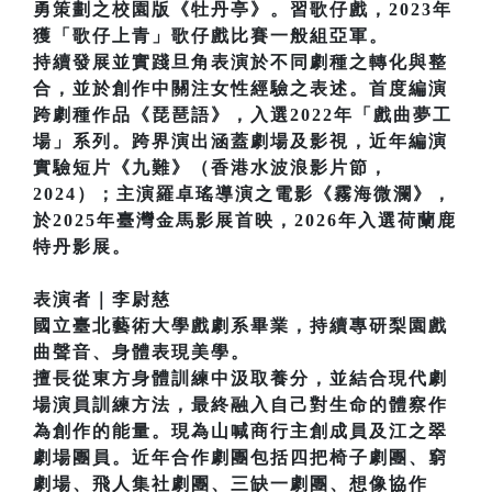
勇策劃之校園版《牡丹亭》。習歌仔戲，2023年
獲「歌仔上青」歌仔戲比賽一般組亞軍。
持續發展並實踐旦角表演於不同劇種之轉化與整
合，並於創作中關注女性經驗之表述。首度編演
跨劇種作品《琵琶語》，入選2022年「戲曲夢工
場」系列。跨界演出涵蓋劇場及影視，近年編演
實驗短片《九難》（香港水波浪影片節，
2024）；主演羅卓瑤導演之電影《霧海微瀾》，
於2025年臺灣金馬影展首映，2026年入選荷蘭鹿
特丹影展。
表演者｜李尉慈
國立臺北藝術大學戲劇系畢業，持續專研梨園戲
曲聲音、身體表現美學。
擅長從東方身體訓練中汲取養分，並結合現代劇
場演員訓練方法，最終融入自己對生命的體察作
為創作的能量。現為山喊商行主創成員及江之翠
劇場團員。近年合作劇團包括四把椅子劇團、窮
劇場、飛人集社劇團、三缺一劇團、想像協作