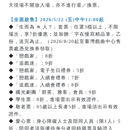
天現場不開放入場，亦不進行退／換票。
【全面啟售】2026/5/22 (五)中午12:00起
◆「生而為 ≋ 人？」套票：任選3檔以上，不限
場次，享7折優惠；並加贈「字在慢寫精品筆」乙
份，送完為止。（2026/8/20起至臺灣戲曲中心售
票處憑兌換券領取）
◆「戀戲家」：8折
◆「追戲迷」：9折
◆「戀戲家」電子生日禮券：5折
◆「戀戲家」入續會禮券：7折
◆「追戲迷」入續會禮券：8折
◆ 國光劇團「群英、雅客」會員：9折
◆ 學生票：8折，進場需出示有效證件。
◆ 敬老票：65歲以上長者5折，進場須出示有效
證件。
◆ 愛心票：身心障礙人士及陪同人員（限1人）5
折，陪同者須與優待身分者同時購票及驗證入