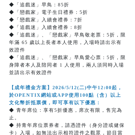
◆「追戲迷」早鳥：85折
◆「戀戲家」電子生日禮券：5折
◆「戀戲家」入續會禮券：7折
◆「追戲迷」入續會禮券：8折
◆「追戲迷」、「戀戲家」早鳥敬老票：5折，限
年滿 65 歲以上長者本人使用，入場時請出示有
效證件
◆「追戲迷」、「戀戲家」早鳥愛心票：5折，限
身障者本人及陪同者 1 人使用，兩人須同時入場
並請出示有效證件
【成年禮金方案】2026/5/12(二)中午12:00起，
於OPENTIX網站或APP使用100點（含）以上
文化幣折抵票價，即可享有以下優惠：
◆ 青年席位：享有5折優惠，席次有限，售完為
止。
◆ 持青年席位票券者，請憑證件（身分證或健保
卡）入場，如無法出示相符證件之觀眾，節目當