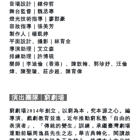
音場設計｜鍾仰哲
舞台監督｜魏丞專
燈光技術指導｜廖郡豪
容妝指導｜張美芳
製作人｜楊凱婷
平面設計、攝影｜林育全
導演助理｜艾立森
排練助理｜許博硯
樂師｜李迪倫（香港）、陳歆翰、郭珍妤、汪倫
煒、陳聖璇、莊步超、陳育偉
演出團隊│窮劇場
窮劇場2014年創立，以窮為本，究本源之心。編
導演、戲劇教育並進，近年推動窮私塾「自由的
表演者」、「傳統的變生」訓練，承繼臺灣劇場
運動前驅周逸昌先生之志，舉古典轉化、閱讀啟