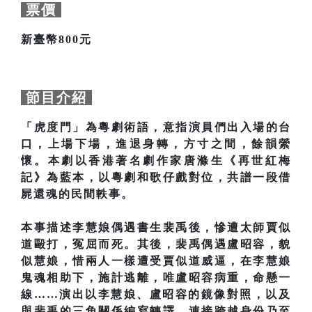
票價
新臺幣800元
節目介紹
「虎度門」為粵劇術語，意指演員們出入場的台
口，上場下場，進退身轉，方寸之間，餘韻縈
懷。本劇以香港著名劇作家唐滌生《再世紅梅
記》為藍本，以粵劇和歌仔戲對位，共譜一段借
屍還魂的民間軼事。
本事描述李慧娘偶遇書生裴禹後，慘遭太師賈似
道毆打，冤屈而死。其後，裴禹偶遇盧昭容，貌
似慧娘，惜兩人一樣遭受賈似道威逼，在李慧娘
鬼魂相助下，施計逃離，唯盧昭容病重，命懸一
線……演出以李慧娘、盧昭容的鏡像對照，以及
與裴禹的三角關係編寫轉譯，連接跨越身份乃至