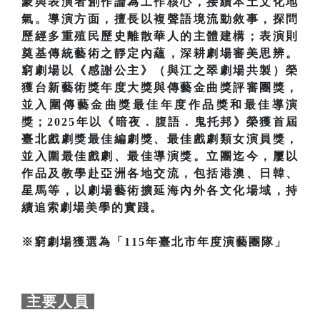
蒙與表演者創作論為工作核心，接續本土文化地
氣。導演方面，擅長以複聲語境流動敘事，探問
歷經多重殖民歷史離散華人的主體建構；表演則
奠基傳統藝術之靜定內蘊，深耕劇場審美思辨。
窮劇場以《感謝公主》（與江之翠劇場共製）榮
獲台新藝術獎年度大獎與傳藝金曲獎評審團獎，
並入圍傳藝金曲獎最佳年度作品獎和最佳導演
獎；2025年以《暗夜．腹語．鬼托邦》榮獲首屆
臺北戲劇獎最佳編劇獎、最佳戲劇類女演員獎，
並入圍最佳戲劇、最佳導演獎。立團迄今，屢以
作品及教學赴亞洲各地交流，包括港澳、日韓、
星馬等，以劇場藝術擴延海內外各文化場域，持
續追索劇場美學的實踐。
※窮劇場獲選為「115年臺北市年度演藝團隊」
主要人員