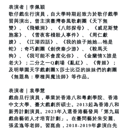
表演者｜李佩穎
歌仔戲生行演員，自大學時期起致力於歌仔戲學
習與演出。曾主演臺灣春風歌劇團《天下無
雙》、《飛蛾洞》、《八郎探母》、《威尼斯雙
胞案》、《雪夜客棧殺人事件》、《周仁獻
嫂》、《江湖四話》、《我的娘子她她…牠是
蛇》；奇巧劇團《劍俠秦少游》、《鞍馬天
狗》、《我可能不會度化你》、《金蘭情X誰是
老大》；二分之一Q劇場《亂紅》、《青姬》；
及明華園天字戲劇團X莎士比亞的妹妹們的劇團
《無題島：孽種與魔法師》等作品。
表演者｜袁學慧
戲曲旦行演員，畢業於香港八和粵劇學院、香港
中文大學、臺大戲劇所碩士。2013起為香港八和
新秀計劃演員。2023年入選香港藝發局「第九屆
戲曲藝術人才培育計劃」。在臺問藝於朱安麗、
張孟逸等老師。習崑曲，2018-2019年參演白先