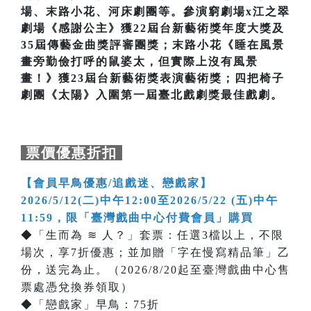
場、末路小花、河床劇團等。參演窮劇場x江之翠
劇場《感謝公主》獲22屆台新藝術獎年度大獎及
35屆傳藝金曲獎評審團獎；末路小花《睡在風景
畫旁勤儉打呼的鼠婆太，但實際上沒有風景
畫！》獲23屆台新藝術獎表演藝術獎；四把椅子
劇團《太陽》入圍第一屆臺北戲劇獎最佳戲劇。
票價優惠折扣
【會員早鳥優惠/追戲迷、戀戲家】
2026/5/12(二)中午12:00至2026/5/22 (五)中午
11:59，限「臺灣戲曲中心付費會員」購買
◆「生而為 ≋ 人？」套票：任選3檔以上，不限
場次，享7折優惠；並加贈「字在慢寫精品筆」乙
份，送完為止。（2026/8/20起至臺灣戲曲中心售
票處憑兌換券領取）
◆「戀戲家」早鳥：75折