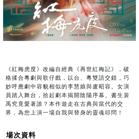
《紅梅虎度》改編自經典《再世紅梅記》，破
格揉合粵劇與歌仔戲，以台、粵雙語交錯，巧
妙呼應劇中容貌相似的李慧娘與盧昭容。女演
員踏入舞台，拾起劇本揭開陰陽序幕。書生裴
禹究竟愛著誰？本作遊走在古典與當代的交
界，為您上演一場自我與替身的靈魂叩問！
場次資料