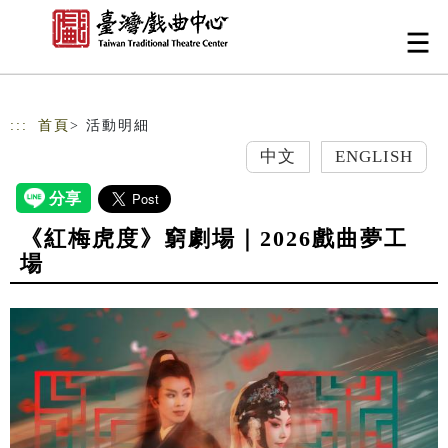
跳到主要內容
網站導覽
:::
首頁
> 活動明細
中文
ENGLISH
《紅梅虎度》窮劇場｜2026戲曲夢工
場