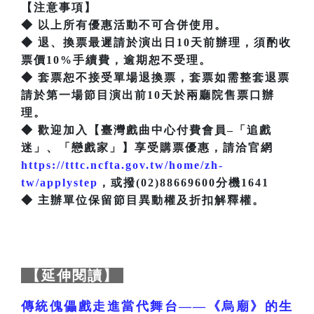
【注意事項】
◆ 以上所有優惠活動不可合併使用。
◆ 退、換票最遲請於演出日10天前辦理，須酌收
票價10%手續費，逾期恕不受理。
◆ 套票恕不接受單場退換票，套票如需整套退票
請於第一場節目演出前10天於兩廳院售票口辦
理。
◆ 歡迎加入【臺灣戲曲中心付費會員–「追戲
迷」、「戀戲家」】享受購票優惠，請洽官網
https://tttc.ncfta.gov.tw/home/zh-
tw/applystep
，或撥(02)88669600分機1641
◆ 主辦單位保留節目異動權及折扣解釋權。
【延伸閱讀】
傳統傀儡戲走進當代舞台——《烏廟》的生