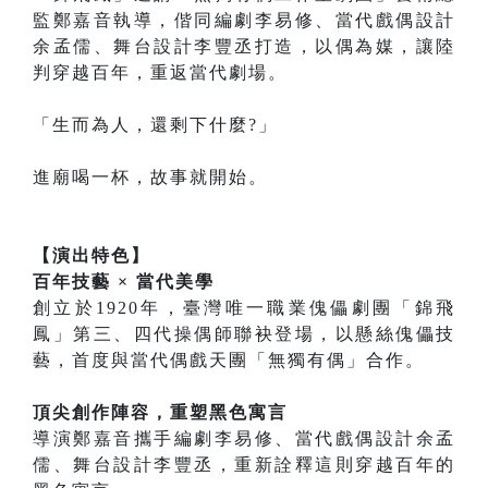
監鄭嘉音執導，偕同編劇李易修、當代戲偶設計
余孟儒、舞台設計李豐丞打造，以偶為媒，讓陸
判穿越百年，重返當代劇場。
「生而為人，還剩下什麼?」
進廟喝一杯，故事就開始。
【演出特色】
百年技藝 × 當代美學
創立於1920年，臺灣唯一職業傀儡劇團「錦飛
鳳」第三、四代操偶師聯袂登場，以懸絲傀儡技
藝，首度與當代偶戲天團「無獨有偶」合作。
頂尖創作陣容，重塑黑色寓言
導演鄭嘉音攜手編劇李易修、當代戲偶設計余孟
儒、舞台設計李豐丞，重新詮釋這則穿越百年的