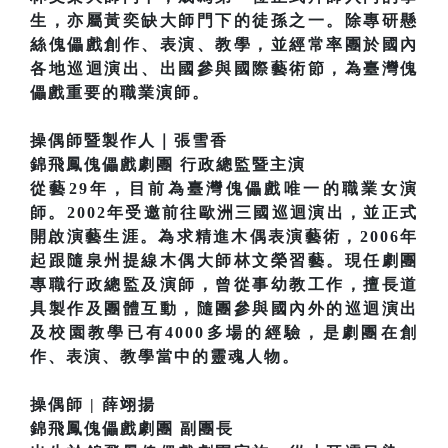
生，亦屬黃奕缺大師門下的徒孫之一。除專研懸
絲傀儡戲創作、表演、教學，並經常率團於國內
各地巡迴演出、出國參與國際藝術節，為臺灣傀
儡戲重要的職業演師。
操偶師暨製作人｜張雪香
錦飛鳳傀儡戲劇團 行政總監暨主演
從藝29年，目前為臺灣傀儡戲唯一的職業女演
師。2002年受邀前往歐洲三國巡迴演出，並正式
開啟演藝生涯。為求精進木偶表演藝術，2006年
起跟隨泉州提線木偶大師林文榮習藝。現任劇團
專職行政總監及演師，曾從事幼教工作，擅長道
具製作及團體互動，隨團參與國內外的巡迴演出
及校園教學已有4000多場的經驗，是劇團在創
作、表演、教學當中的靈魂人物。
操偶師 | 薛翊揚
錦飛鳳傀儡戲劇團 副團長