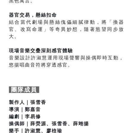
黑色寓言。
器官交易，懸絲扣命
結合當代劇場與懸絲傀儡細膩律動，將「換器
官、改寫命運」等奇異妙想，隨著慾望同步放
大。
現場音樂交疊深刻感官體驗
音樂設計許淑慧運用現場聲響與操偶即時互動，
悠揚唱曲音符將穿透感官。
團隊成員
製作人｜張雪香
導演｜鄭嘉音
編劇｜李易修
操偶師｜薛熒源、張雪香、薛翊揚
樂手｜許淑慧、廖梒瑜