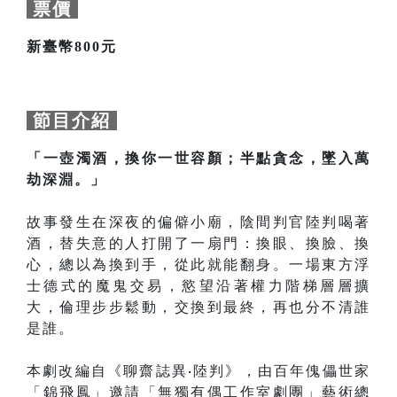
票價
新臺幣800元
節目介紹
「一壺濁酒，換你一世容顏；半點貪念，墜入萬
劫深淵。」
故事發生在深夜的偏僻小廟，陰間判官陸判喝著
酒，替失意的人打開了一扇門：換眼、換臉、換
心，總以為換到手，從此就能翻身。一場東方浮
士德式的魔鬼交易，慾望沿著權力階梯層層擴
大，倫理步步鬆動，交換到最終，再也分不清誰
是誰。
本劇改編自《聊齋誌異
‧
陸判》，由百年傀儡世家
「錦飛鳳」邀請「無獨有偶工作室劇團」藝術總