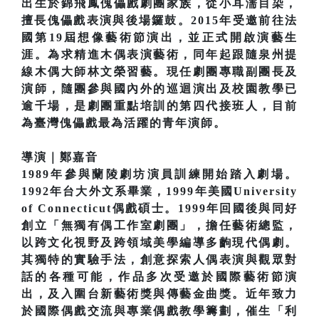
出生於錦飛鳳傀儡戲劇團家族，從小耳濡目染，
擅長傀儡戲表演與後場鑼鼓。2015年受邀前往法
國第19屆想像藝術節演出，並正式開啟演藝生
涯。為求精進木偶表演藝術，同年起跟隨泉州提
線木偶大師林文榮習藝。現任劇團專職副團長及
演師，隨團參與國內外的巡迴演出及校園教學已
逾千場，是劇團重點培訓的第四代接班人，目前
為臺灣傀儡戲最為活躍的青年演師。
導演｜鄭嘉音
1989年參與蘭陵劇坊演員訓練開始踏入劇場。
1992年台大外文系畢業，1999年美國University
of Connecticut偶戲碩士。1999年回國後與同好
創立「無獨有偶工作室劇團」，擔任藝術總監，
以跨文化視野及跨領域美學編導多齣現代偶劇。
其獨特的實驗手法，創意探索人偶表演與觀眾對
話的各種可能，作品多次受邀於國際藝術節演
出，及入圍台新藝術獎與傳藝金曲獎。近年致力
於國際偶戲交流與專業偶戲教學籌劃，催生「利