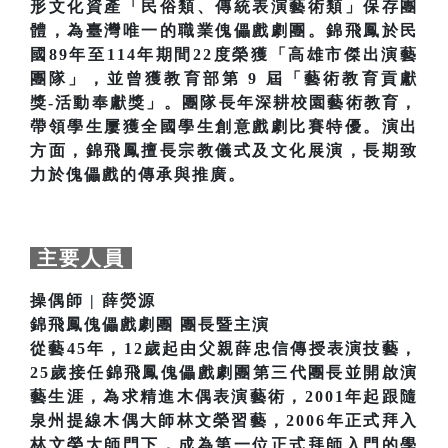
形文化資產「民俗類、傳統表演藝術類」保存團
體，為臺灣唯一的職業傀儡戲劇團。錦飛鳳於民
國89年至114年期間22度榮獲「高雄市傑出演藝
團隊」，並曾獲教育部第 9 屆「藝術教育貢獻
獎-活動奉獻獎」。團隊長年深耕校園藝術教育，
帶領學生屢獲全國學生創意戲劇比賽特優。演出
方面，錦飛鳳擅長宗教儀式及文化展演，長期致
力於傀儡戲的傳承與推廣。
主要人員
操偶師 | 薛熒源
錦飛鳳傀儡戲劇團 團長暨主演
從藝45年，12歲起由父親薛忠信傳授表演技藝，
25歲接任錦飛鳳傀儡戲劇團第三代團長並開啟演
藝生涯，為求精進木偶表演藝術，2001年起跟隨
泉州提線木偶大師林文榮習藝，2006年正式拜入
林文榮大師門下，成為第一位正式拜師入門的學