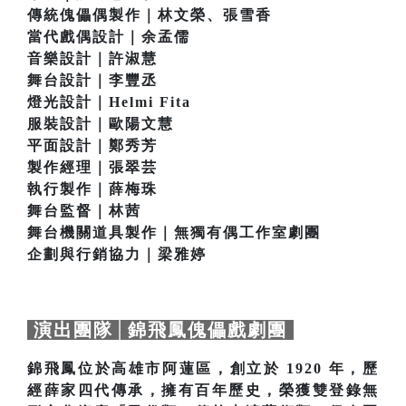
傳統傀儡偶製作｜林文榮、張雪香
當代戲偶設計｜余孟儒
音樂設計｜許淑慧
舞台設計｜李豐丞
燈光設計｜Helmi Fita
服裝設計｜歐陽文慧
平面設計｜鄭秀芳
製作經理｜張翠芸
執行製作｜薛梅珠
舞台監督｜林茜
舞台機關道具製作｜無獨有偶工作室劇團
企劃與行銷協力｜梁雅婷
演出團隊│錦飛鳳傀儡戲劇團
錦飛鳳位於高雄市阿蓮區，創立於 1920 年，歷
經薛家四代傳承，擁有百年歷史，榮獲雙登錄無