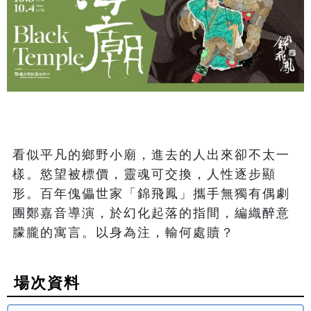
看似平凡的鄉野小廟，進去的人出來卻不太一
樣。慾望被標價，靈魂可交換，人性逐步顯
形。百年傀儡世家「錦飛鳳」攜手無獨有偶劇
團鄭嘉音導演，於幻化起落的指間，編織醉意
朦朧的寓言。以身為注，輸何處贖？
場次資料