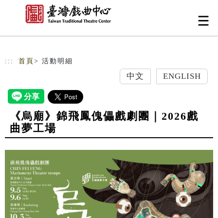
跳到主要內容
網站導覽
:::
首頁
> 活動明細
中文
ENGLISH
《烏廟》錦飛鳳傀儡戲劇團｜2026戲
曲夢工場