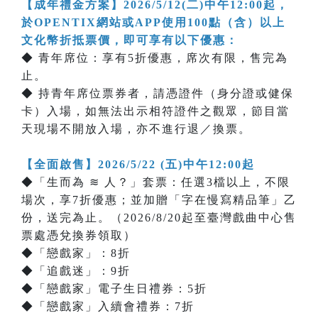
【成年禮金方案】2026/5/12(二)中午12:00起，
於OPENTIX網站或APP使用100點（含）以上
文化幣折抵票價，即可享有以下優惠：
◆ 青年席位：享有5折優惠，席次有限，售完為
止。
◆ 持青年席位票券者，請憑證件（身分證或健保
卡）入場，如無法出示相符證件之觀眾，節目當
天現場不開放入場，亦不進行退／換票。
【全面啟售】2026/5/22 (五)中午12:00起
◆「生而為 ≋ 人？」套票：任選3檔以上，不限
場次，享7折優惠；並加贈「字在慢寫精品筆」乙
份，送完為止。（2026/8/20起至臺灣戲曲中心售
票處憑兌換券領取）
◆「戀戲家」：8折
◆「追戲迷」：9折
◆「戀戲家」電子生日禮券：5折
◆「戀戲家」入續會禮券：7折