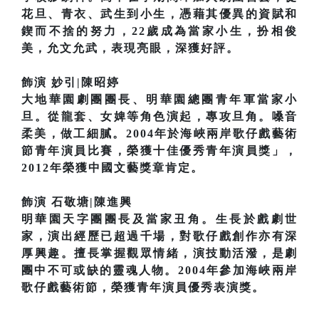
花旦、青衣、武生到小生，憑藉其優異的資賦和
鍥而不捨的努力，22歲成為當家小生，扮相俊
美，允文允武，表現亮眼，深獲好評。
飾演 妙引|陳昭婷
大地華園劇團團長、明華園總團青年軍當家小
旦。從龍套、女婢等角色演起，專攻旦角。嗓音
柔美，做工細膩。2004年於海峽兩岸歌仔戲藝術
節青年演員比賽，榮獲十佳優秀青年演員獎」，
2012年榮獲中國文藝獎章肯定。
飾演 石敬塘|陳進興
明華園天字團團長及當家丑角。生長於戲劇世
家，演出經歷已超過千場，對歌仔戲創作亦有深
厚興趣。擅長掌握觀眾情緒，演技動活潑，是劇
團中不可或缺的靈魂人物。2004年參加海峽兩岸
歌仔戲藝術節，榮獲青年演員優秀表演獎。