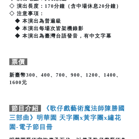
◇ 演出長度：170分鐘（含中場休息20分鐘）
◇ 注意事項：
◆ 本演出為普遍級
◆ 本演出每場次皆架機錄影
◆ 本演出為臺灣台語發音，有中文字幕
票價
新臺幣300、400、700、900、1200、1400、
1600元
節目介紹
《歌仔戲藝術魔法師陳勝國
三部曲》明華園 天字團x黃字團x繡花
園-電子節目冊