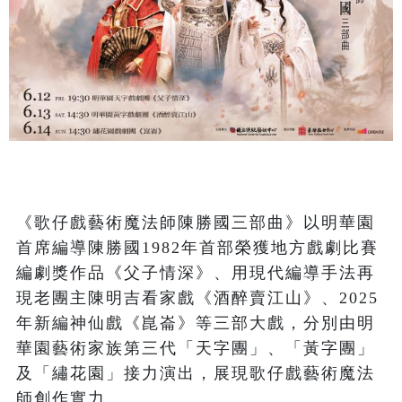
《歌仔戲藝術魔法師陳勝國三部曲》以明華園
首席編導陳勝國1982年首部榮獲地方戲劇比賽
編劇獎作品《父子情深》、用現代編導手法再
現老團主陳明吉看家戲《酒醉賣江山》、2025
年新編神仙戲《崑崙》等三部大戲，分別由明
華園藝術家族第三代「天字團」、「黃字團」
及「繡花園」接力演出，展現歌仔戲藝術魔法
師創作實力。