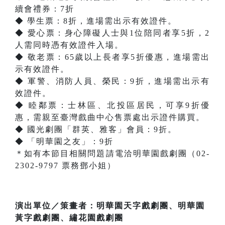
續會禮券：7折
◆ 學生票：8折，進場需出示有效證件。
◆ 愛心票：身心障礙人士與1位陪同者享5折，2
人需同時憑有效證件入場。
◆ 敬老票：65歲以上長者享5折優惠，進場需出
示有效證件。
◆ 軍警、消防人員、榮民：9折，進場需出示有
效證件。
◆ 睦鄰票：士林區、北投區居民，可享9折優
惠，需親至臺灣戲曲中心售票處出示證件購買。
◆ 國光劇團「群英、雅客」會員：9折。
◆ 「明華園之友」：9折
＊如有本節目相關問題請電洽明華園戲劇團（02-
2302-9797 票務鄧小姐）
演出單位／策畫者：明華園天字戲劇團、明華園
黃字戲劇團、繡花園戲劇團