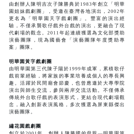
由創辦人陳明吉次子陳勝典於1983年創立「明華
園姐妹戲劇團」，受邀在臺灣各地演出，2002年
更名為「明華園天字戲劇團」。豐富的演出經
驗，不僅承襲歌仔戲外台戲的演出，更融合了現
代劇場的觀念。2011年起連續獲選為文化部獎助
演藝團隊，現為國藝會「演藝團隊年度獎助專
案」團隊。
明華園黃字戲劇團
由明華園第三代陳子陽於1999年成軍，累積歌仔
戲前輩經驗，將家族的事業培養成個人的專長興
趣。活躍於民間廟會節慶，也曾應邀於大專學院
演出與師生交流，參與兩岸交流活動。不僅傳承
傳統外台歌仔戲的表演形式，更結合現代劇場觀
念，融入創新表演風格，多次獲選為屏東縣傑出
演藝團隊。
繡花園戲劇團
創立於2001年，創辦人陳勝國的母親—明華園第