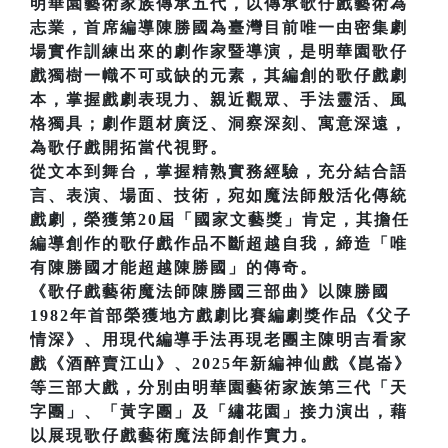
明華園藝術家族傳承五代，以傳承歌仔戲藝術為
志業，首席編導陳勝國為臺灣目前唯一由密集劇
場實作訓練出來的劇作家暨導演，是明華園歌仔
戲獨樹一幟不可或缺的元素，其編創的歌仔戲劇
本，掌握戲劇表現力、親近觀眾、手法靈活、風
格獨具；劇作題材廣泛、洞察深刻、寓意深遠，
為歌仔戲開拓當代視野。
從文本到舞台，掌握精熟實務經驗，充分結合語
言、表演、場面、技術，宛如魔法師般活化傳統
戲劇，榮獲第20屆「國家文藝獎」肯定，其擔任
編導創作的歌仔戲作品不斷超越自我，締造「唯
有陳勝國才能超越陳勝國」的傳奇。
《歌仔戲藝術魔法師陳勝國三部曲》以陳勝國
1982年首部榮獲地方戲劇比賽編劇獎作品《父子
情深》、用現代編導手法再現老團主陳明吉看家
戲《酒醉賣江山》、2025年新編神仙戲《崑崙》
等三部大戲，分別由明華園藝術家族第三代「天
字團」、「黃字團」及「繡花園」接力演出，藉
以展現歌仔戲藝術魔法師創作實力。