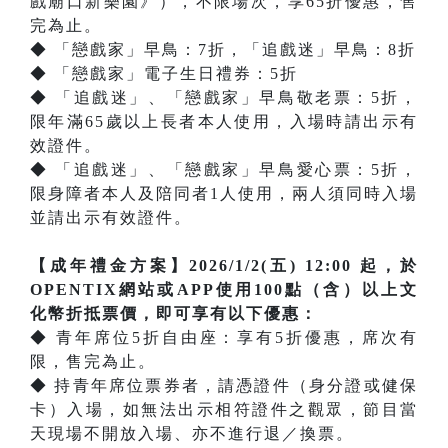
戲廟口新樂園》），不限場次，享65折優惠，售
完為止。
◆ 「戀戲家」早鳥：7折，「追戲迷」早鳥：8折
◆ 「戀戲家」電子生日禮券：5折
◆ 「追戲迷」、「戀戲家」早鳥敬老票：5折，
限年滿65歲以上長者本人使用，入場時請出示有
效證件。
◆ 「追戲迷」、「戀戲家」早鳥愛心票：5折，
限身障者本人及陪同者1人使用，兩人須同時入場
並請出示有效證件。
【成年禮金方案】2026/1/2(五) 12:00 起，於
OPENTIX網站或APP使用100點（含）以上文
化幣折抵票價，即可享有以下優惠：
◆ 青年席位5折自由座：享有5折優惠，席次有
限，售完為止。
◆ 持青年席位票券者，請憑證件（身分證或健保
卡）入場，如無法出示相符證件之觀眾，節目當
天現場不開放入場、亦不進行退／換票。