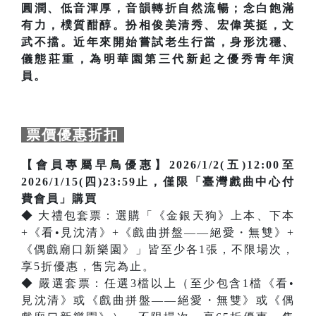
圓潤、低音渾厚，音韻轉折自然流暢；念白飽滿
有力，樸質酣醇。扮相俊美清秀、宏偉英挺，文
武不擋。近年來開始嘗試老生行當，身形沈穩、
儀態莊重，為明華園第三代新起之優秀青年演
員。
票價優惠折扣
【會員專屬早鳥優惠】2026/1/2(五)12:00至
2026/1/15(四)23:59止，僅限「臺灣戲曲中心付
費會員」購買
◆ 大禮包套票：選購「《金銀天狗》上本、下本
+《看•見沈清》+《戲曲拼盤——絕愛・無雙》+
《偶戲廟口新樂園》」皆至少各1張，不限場次，
享5折優惠，售完為止。
◆ 嚴選套票：任選3檔以上（至少包含1檔《看•
見沈清》或《戲曲拼盤——絕愛・無雙》或《偶