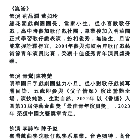
《崑崙》
飾演 荊品潤|董如玲
繡花園戲劇團團長、當家小生。從小喜歡歌仔
戲，高中時參加歌仔戲社團，畢業後加入明華園
正式學習歌仔戲表演，扮相俊秀，無論生、旦皆
能掌握詮釋得宜。2004年參與海峽兩岸歌仔戲藝
術節青年演員比賽，榮獲十佳優秀青年演員獎殊
榮。
飾演 青鸞|陳芸楚
明華園日字戲劇團魅力小旦。從小對歌仔戲就耳
濡目染、五歲即參與《父子情深》演出驚艷全
場，演技純熟、生動自然。2022年 以《香纏》入
圍第33屆傳藝金曲獎「最佳青年演員獎」，2023
年 榮獲中國文藝獎章肯定。
飾演 李諒祚|陳子懿
臺灣戲曲學院歌仔戲學系畢業。音色獨特，高音