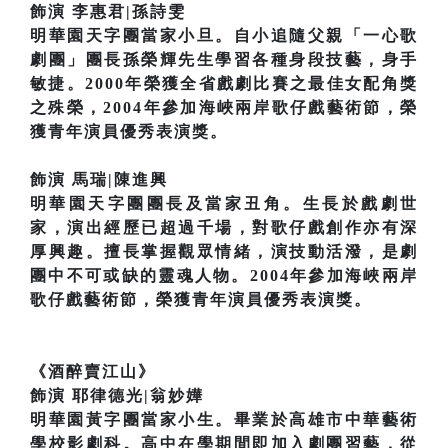
飾演 李惠君|孫詩雯
明華園天字團當家小旦。自小追隨父親「一心歌
劇團」團長孫榮輝先生學習各種身段技藝，身手
敏捷。2000年榮獲全省戲劇比賽之最佳女配角獎
之殊榮，2004年參加海峽兩岸歌仔戲藝術節，榮
獲青年演員優秀表演獎。
飾演 馬瑞|陳進興
明華園天字團團長及當家丑角。生長於戲劇世
家，演出經歷已超過千場，對歌仔戲創作亦有深
厚興趣。擅長掌握觀眾情緒，演技動活潑，是劇
團中不可或缺的靈魂人物。2004年參加海峽兩岸
歌仔戲藝術節，榮獲青年演員優秀表演獎。
《酒醉賣江山》
飾演 耶律德光|翁妙嬅
明華園黃字團當家小生。畢業於高雄市中華藝術
學校影劇科。高中在學期間即加入劇團習藝，從