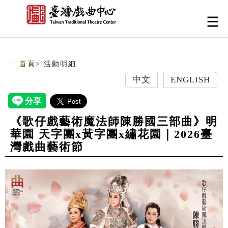
跳到主要內容
網站導覽
:::
首頁
> 活動明細
中文
ENGLISH
《歌仔戲藝術魔法師陳勝國三部曲》明
華園 天字團x黃字團x繡花園｜2026臺
灣戲曲藝術節