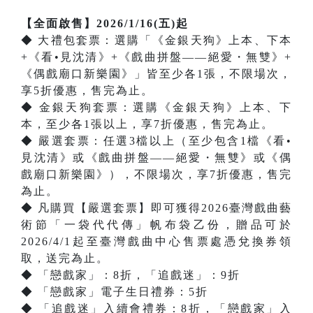
【全面啟售】2026/1/16(五)起
◆ 大禮包套票：選購「《金銀天狗》上本、下本
+《看•見沈清》+《戲曲拼盤——絕愛・無雙》+
《偶戲廟口新樂園》」皆至少各1張，不限場次，
享5折優惠，售完為止。
◆ 金銀天狗套票：選購《金銀天狗》上本、下
本，至少各1張以上，享7折優惠，售完為止。
◆ 嚴選套票：任選3檔以上（至少包含1檔《看•
見沈清》或《戲曲拼盤——絕愛・無雙》或《偶
戲廟口新樂園》），不限場次，享7折優惠，售完
為止。
◆ 凡購買【嚴選套票】即可獲得2026臺灣戲曲藝
術節「一袋代代傳」帆布袋乙份，贈品可於
2026/4/1起至臺灣戲曲中心售票處憑兌換券領
取，送完為止。
◆ 「戀戲家」：8折，「追戲迷」：9折
◆ 「戀戲家」電子生日禮券：5折
◆ 「追戲迷」入續會禮券：8折，「戀戲家」入