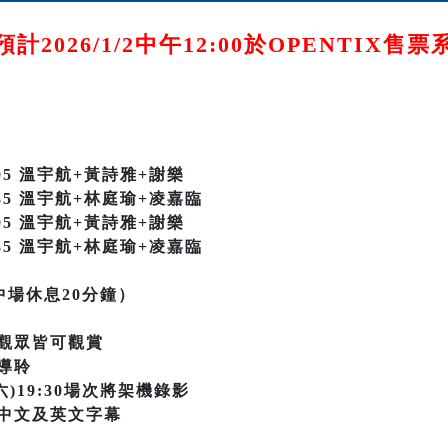
計2026/1/2中午12:00於OPENTIX售
-22:05 溫宇航+黃詩雅+謝樂
-16:35 溫宇航+林庭瑜+凌嘉臨
-22:05 溫宇航+黃詩雅+謝樂
-16:35 溫宇航+林庭瑜+凌嘉臨
中場休息20分鐘）
觀眾皆可觀賞
導聆
5(六)19:30場次將架機錄影
中文及英文字幕