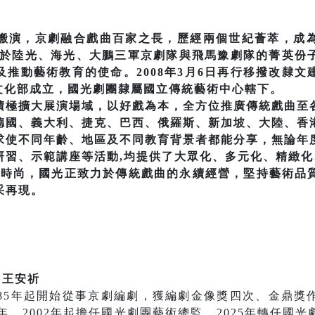
搬演，京劇融合戲曲百家之長，歷經兩個世紀薈萃，成
隸屬於陸光、海光、大鵬三軍京劇隊與飛馬豫劇隊的菁英
推動藝術教育的使命。2008年3月6日再行移撥改隸
0日文化部成立，國光劇團隸屬國立傳統藝術中心轄下。
積極擴大展演場域，以好戲為本，全方位推廣傳統戲曲至
德國、義大利、捷克、巴西、俄羅斯、新加坡、大陸、香
求使不同年齡、地區及不同教育背景者都能分享，無論年
研習、示範講座等活動,均提供了大眾化、多元化、精緻
的時尚，國光正致力於傳統戲曲的永續經營，堅持藝術品
采再現。
│王安祈
985年起開始從事京劇編劇，獲編劇金像獎四次、金鼎獎
青年。2002年起擔任國光劇團藝術總監，2025年轉任國