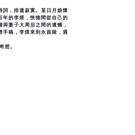
詩詞，排遣寂寞。某日月娘懷
百年的李煜，恍惚間從自己的
補與妻子大周后之間的遺憾，
譜手稿，李煜來到永昌陵，遇
奇想。