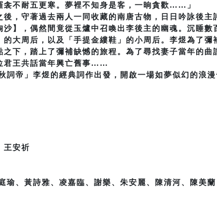
羅衾不耐五更寒。夢裡不知身是客，一晌貪歡……」
之後，守著過去兩人一同收藏的南唐古物，日日吟詠後主
淘沙】，偶然間竟從玉爐中召喚出李後主的幽魂。沉睡數
」的大周后，以及「手提金縷鞋」的小周后。李煜為了彌
點之下，踏上了彌補缺憾的旅程。為了尋找妻子當年的曲
位君王共話當年興亡舊事……
千秋詞帝」李煜的經典詞作出發，開啟一場如夢似幻的浪漫
｜王安祈
林庭瑜、黃詩雅、凌嘉臨、謝樂、朱安麗、陳清河、陳美蘭