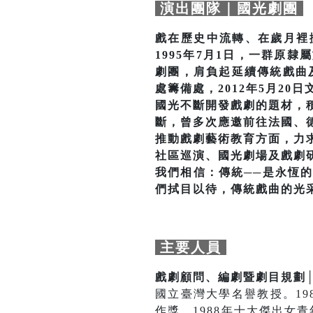
演出團隊｜國光劇團
戲在歷史中流轉、在歲月裡
1995年7月1日，一群原
劇團，肩負起延續傳統戲曲及
處籌備處，2012年5月2
國光不斷開發戲劇的題材，
斷，曾多次應邀前往法國、
推動戲劇藝術教育方面，力
社區巡演、國光劇場及戲劇
我們相信：傳統──是永恆
們拭目以待，傳統戲曲的光
主要人員
戲劇顧問、編劇暨劇目規劃
國立臺灣大學名譽教授。1
作獎，1988年十大傑出女