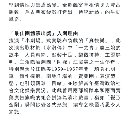
堅韌情性與靈通應變。全劇饒富草根情味與豐富
韻致，為古典布袋戲打造出「傳統新藝」的生動
風姿。
「最佳團體演出獎」入圍理由
擅演「小劇場」式實驗布袋戲的「真快樂」，此
次演出取材於《水滸傳》中「一丈青」扈三娘的
故事，人員精簡、默契十足，樂觀拼搏、主題鮮
明。主角隱喻劇團「阿嬤」江賜美之一生傳奇，
特別聚焦於江賜美1959–1967年間「騎著孔明
車」衝州撞府、圍地作場的「賣藥團」表演型
態，也引領觀眾「目睹」並暸解當年臺灣政治社
會文化娛樂實況。此戲善用兩部腳踏車和兩面賣
藥廣告旗幟的組合拼湊為演出戲臺，猶如「變形
金剛」瞬間妙變各式形態，編導之機靈巧思令人
驚艷。