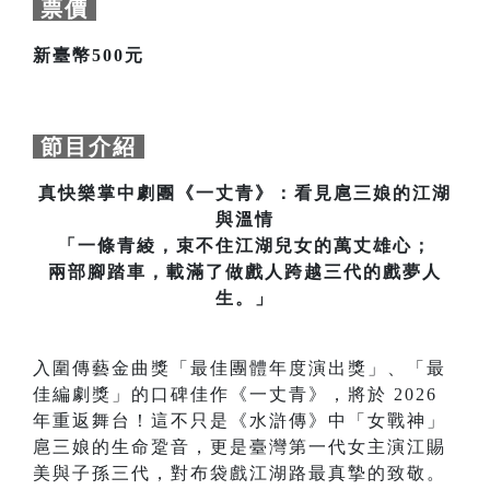
票價
新臺幣500元
節目介紹
真快樂掌中劇團《一丈青》：看見扈三娘的江湖
與溫情
「一條青綾，束不住江湖兒女的萬丈雄心；
兩部腳踏車，載滿了做戲人跨越三代的戲夢人
生。」
入圍傳藝金曲獎「最佳團體年度演出獎」、「最
佳編劇獎」的口碑佳作《一丈青》，將於 2026
年重返舞台！這不只是《水滸傳》中「女戰神」
扈三娘的生命跫音，更是臺灣第一代女主演江賜
美與子孫三代，對布袋戲江湖路最真摯的致敬。