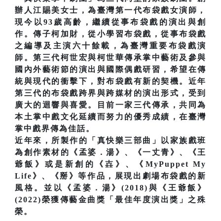
辦人江賜美女士，為臺灣第一代布袋戲女演師，
現今以93歲高齡，繼續從事布袋戲的演出與創
作。傳子柯加財，從小學習布袋戲，從事布袋戲
之編導及主演六十餘載，為臺灣重要布袋戲演
師。第三代柯世宏與柯世華傳承掌中藝術及參與
國內外藝術節的演出與國際偶戲研習，希望在傳
統與現代的衝擊下，對布袋戲有新的契機。近年
第三代的布袋戲跨界與跨媒材的演出形式，受到
廣大的迴響與喜愛。目前一家三代傳承，共同為
本土掌中戲文化延續而努力的優秀成績，在臺灣
掌中戲界傳為佳話。
近年來，所製作的「真快樂三部曲」以家族戲班
為創作素材的《孟婆．湯》、《一丈青》、《王
爺飯》或是新創的《壵》、《MyPuppet My
Life》、《掰》等作品，展現出劇場布袋戲的新
風格。並以《孟婆．湯》(2018)與《王爺飯》
(2022)榮獲傳藝金曲獎「最佳年度演出獎」之殊
榮。