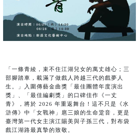
「一條青綾，束不住江湖兒女的萬丈雄心；三
部腳踏車，載滿了做戲人跨越三代的戲夢人
生。」入圍傳藝金曲獎「最佳團體年度演出
獎」、「最佳編劇獎」的口碑佳作《一丈
青》，將於 2026 年重返舞台！這不只是《水
滸傳》中「女戰神」扈三娘的生命跫音，更是
臺灣第一代女主演江賜美與子孫三代，對布袋
戲江湖路最真摯的致敬。