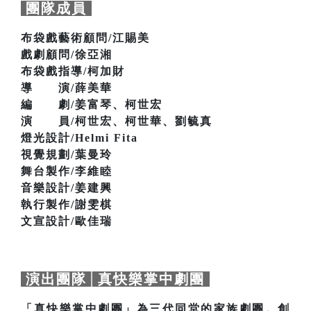
團隊成員
布袋戲藝術顧問/江賜美
戲劇顧問/徐亞湘
布袋戲指導/柯加財
導 演/薛美華
編 劇/姜富琴、柯世宏
演 員/柯世宏、柯世華、劉毓真
燈光設計/Helmi Fita
視覺規劃/葉曼玲
舞台製作/李維睦
音樂設計/姜建興
執行製作/謝雯棋
文宣設計/歐佳瑞
演出團隊│真快樂掌中劇團
「真快樂掌中劇團」為三代同堂的家族劇團。創