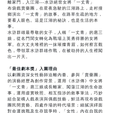
離家門，入江湖---水滸絕世女將「一丈青」
布袋戲賣藥團，在星夜急駛的江湖路上，走村撞
鄉演出「一丈青」的故事。在路草生疏的地方，
要看人眼色。這是江湖的秘訣，也是生活的本
事。
水滸群雄最尊敬的女子，人稱「一丈青」的扈三
娘，從名門閨女轉化為戰場上英勇得勝的女將
軍。在大丈夫堆裡的一抹璀燦青眉，如何察言觀
色，帶領眾水滸群雄作戰，在被劫持的人生裡闖
出一片天。
「最佳劇本獎」入圍理由
以劇團資深女性藝師迫離內臺、參與「賣藥團」
的演藝經歷為創作背景，選用《水滸傳》中女將
「一丈青」扈三娘成長離家、闖蕩江湖的生命故
事，運用虛實映照、相互指涉的敘事筆法，巧妙
組合架構人戲表演與偶戲技藝，鮮活再現布袋戲
團民間賣藝、四處作場的時代場景；細膩演繹面
對命運挑戰及生存競爭時，「女性」內在自我的