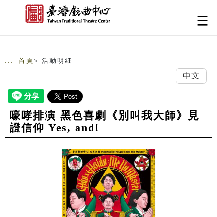
跳到主要內容
網站導覽
:::
首頁
> 活動明細
中文
嚎哮排演 黑色喜劇《別叫我大師》見
證信仰 Yes, and!