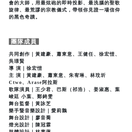
會的大師，用最炫砲的即時投影、最洗腦的聖歌
旋律、最荒謬的宗教儀式，帶領你見證一場信仰
的黑色奇蹟。
團隊成員
共同創作｜黃建豪、蕭東意、王健任、徐宏愷、
吳璟賢
導 演｜徐宏愷
主 演｜黃建豪、蕭東意、朱宥琳、林玟圻
Ctwo、Arase阿拉斯
歌隊演員｜王少君、巴斯（祁浩）、姜淑惠、葉
峻廷 小葉、鄭錡雯
舞台監督｜黃詠芝
樂手暨音樂設計｜愛莉鵝
舞台設計｜廖音喬
燈光設計｜陳冠霖
肢體設計｜林素蓮