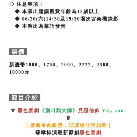
◇ 注意事項：
◆ 本演出建議觀賞年齡為12歲以上
◆ 06/20(六)14:30及19:30場次皆架機錄影
◆ 本演出為華語發音
票價
新臺幣1000、1750、2000、2222、2500、
10000元
節目介紹
♕
黑色喜劇
《別叫我大師》
見證信仰
Yes, and!
♕
｜廣藝金創銀獎，試演版佳評如潮｜
嚎哮排演最新原創
黑色喜劇