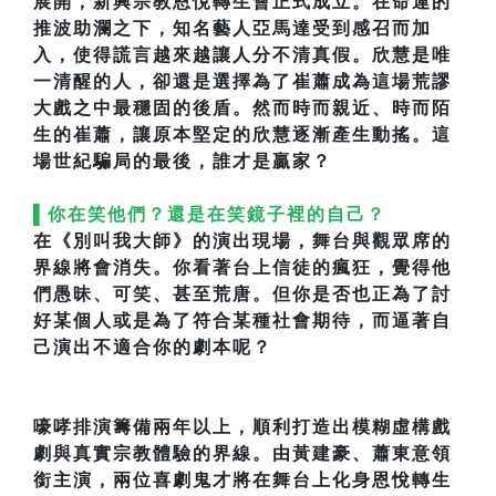
展開，新興宗教恩悅轉生會正式成立。在命運的
推波助瀾之下，知名藝人亞馬達受到感召而加
入，使得謊言越來越讓人分不清真假。欣慧是唯
一清醒的人，卻還是選擇為了崔蕭成為這場荒謬
大戲之中最穩固的後盾。然而時而親近、時而陌
生的崔蕭，讓原本堅定的欣慧逐漸產生動搖。這
場世紀騙局的最後，誰才是贏家？
▌你在笑他們？還是在笑鏡子裡的自己？
在《別叫我大師》的演出現場，舞台與觀眾席的
界線將會消失。你看著台上信徒的瘋狂，覺得他
們愚昧、可笑、甚至荒唐。但你是否也正為了討
好某個人或是為了符合某種社會期待，而逼著自
己演出不適合你的劇本呢？
嚎哮排演籌備兩年以上，順利打造出模糊虛構戲
劇與真實宗教體驗的界線。由黃建豪、蕭東意領
銜主演，兩位喜劇鬼才將在舞台上化身恩悅轉生