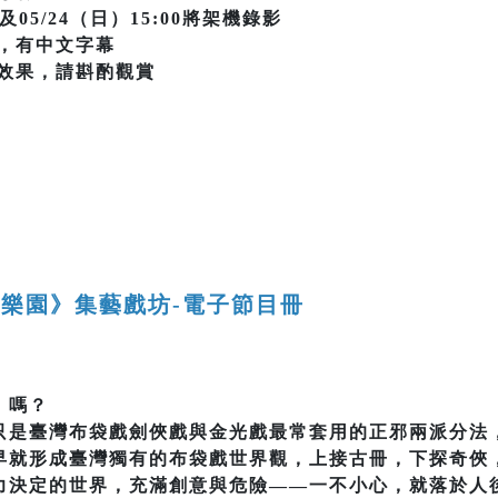
次及05/24（日）15:00將架機錄影
，有中文字幕
效果，請斟酌觀賞
樂園》集藝戲坊-電子節目冊
」嗎？
只是臺灣布袋戲劍俠戲與金光戲最常套用的正邪兩派分法
早就形成臺灣獨有的布袋戲世界觀，上接古冊，下探奇俠
力決定的世界，充滿創意與危險——一不小心，就落於人