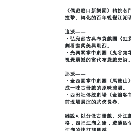
《偶戲廟口新樂園》精挑各
撞擊、轉化的百年蛻變江湖
這派——
・弘宛然古典布袋戲團《虹
劇看盡柔美與剛烈。
・光興閣掌中劇團《鬼谷第
視覺震撼的當代布袋戲史詩
那派——
・全西園掌中劇團《馬鞍山
成一味古冊戲的原味濃湯。
・西田社傳統劇場《金簫客
前現場展演的武俠長卷。
雖說可以分做古冊戲、外江
格，四把江湖之鑰，透過四
江湖的快打旋風感。