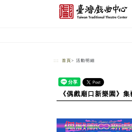
跳到主要內容
網站導覽
:::
首頁
> 活動明細
《偶戲廟口新樂園》集藝