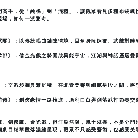
門高手，從「純棉」到「混種」，讓觀眾看見多種布袋戲
現場，如何一派驚奇。
霓關》：以傳統唱曲鋪陳情境，旦角身段婀娜、武戲對陣
零部》：借金光戲之勢開啟異能宇宙，江湖與神話層層疊
。
》：文戲步調典雅沉穩，在北管樂聲與細膩身段之間，將
前傳》：劍俠豪情一路推進，脆利口白與俐落武打節奏交
戲、劍俠戲、金光戲，但江湖浩瀚，風土滋養，不是分門
個劇目精華段落濃縮呈現，觀眾不只感受藝術，也感受美