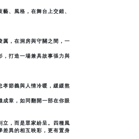
技藝、風格，在舞台上交錯、
凌厲，在洞房與守關之間，一
影，打造一場兼具故事張力與
忠孝節義與人情冷暖，緩緩熬
織成章，如同翻開一部在你眼
別立，而是眾家紛呈。四種風
學差異的相互映彩，更有置身