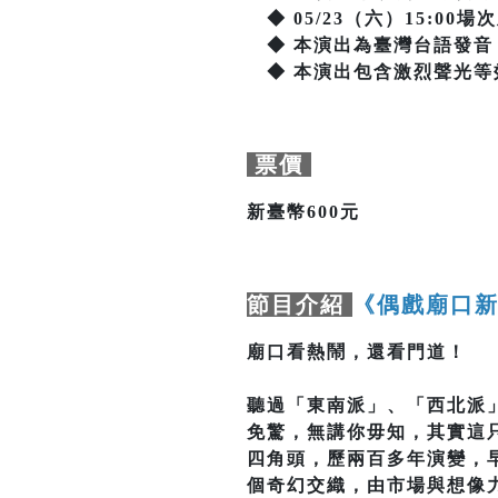
◆ 05/23（六）15:00場
◆ 本演出為臺灣台語發音
◆ 本演出包含激烈聲光等
票價
新臺幣600元
節目介紹
《偶戲廟口新
廟口看熱鬧，還看門道！
聽過「東南派」、「西北派
免驚，無講你毋知，其實這
四角頭，歷兩百多年演變，
個奇幻交織，由市場與想像