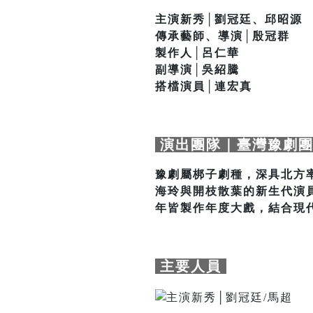
主演新秀│劉冠廷、邱昭源
傳承藝師、導演│殷冠群
製作人│呂仁華
副導演│吳紹騰
搭檔演員│連宏真
演出團隊｜臺灣豫劇
豫劇屬梆子劇種，深具北方
海玲與開枝散葉的新生代演
年皆製作年度大戲，結合現
主要人員