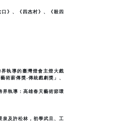
岔口》、《四杰村》、《殺四
以跨界執導的臺灣燈會主燈大戲
化藝術薪傳獎-傳統戲劇獎」、
跨界執導：高雄春天藝術節環
景泉及許松林，初學武旦、工