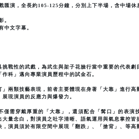
戲匯演，全長約105-125分鐘，分別上下半場，含中場休
影。
有中文字幕。
具挑戰性的武戲，為武生與架子花臉行當中重要的代表劇
「作科」邁向專業演員歷程中的試金石。
打」兩類技藝表現，前者主要體現在身著「大靠」進行高
，展現演員的反應力與爆發力。
不僅需穿戴厚重的「大靠」，還須配合「髯口」的表演
出大量念白，對演員之吐字清晰、語氣運用與氣息掌控皆
快，演員須於有限空間中展現「翻跌」、「搶背」、等高