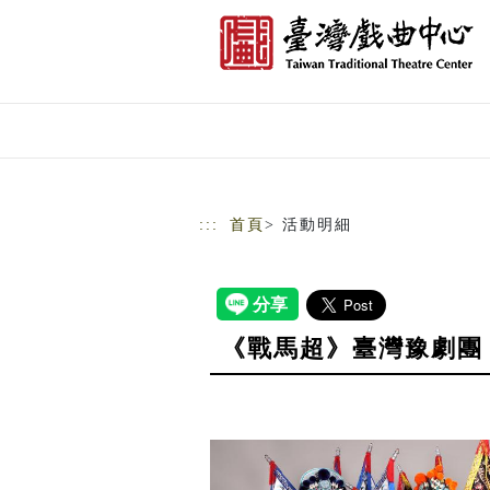
跳到主要內容
網站導覽
:::
首頁
> 活動明細
《戰馬超》臺灣豫劇團｜