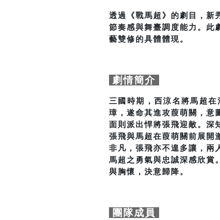
透過《戰馬超》的劇目，新
節奏感與舞臺調度能力。此
藝雙修的具體體現。
劇情簡介
三國時期，西涼名將馬超在
璋，遂命其進攻葭萌關，意
面則派出悍將張飛迎敵。深
張飛與馬超在葭萌關前展開
非凡，張飛亦不遑多讓，兩
馬超之勇氣與忠誠深感欣賞
與胸懷，決意歸降。
團隊成員