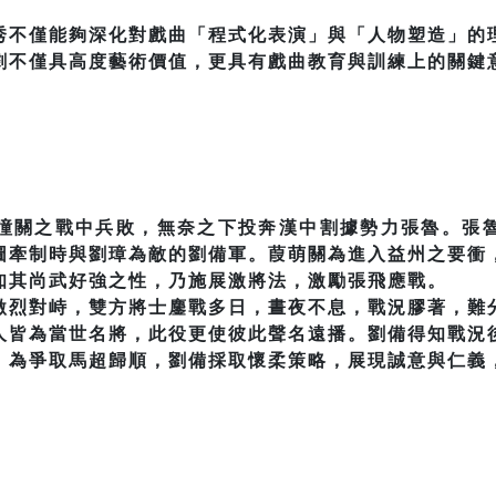
秀不僅能夠深化對戲曲「程式化表演」與「人物塑造」的
劇不僅具高度藝術價值，更具有戲曲教育與訓練上的關鍵
潼關之戰中兵敗，無奈之下投奔漢中割據勢力張魯。張
圖牽制時與劉璋為敵的劉備軍。葭萌關為進入益州之要衝
知其尚武好強之性，乃施展激將法，激勵張飛應戰。
激烈對峙，雙方將士鏖戰多日，晝夜不息，戰況膠著，難
人皆為當世名將，此役更使彼此聲名遠播。劉備得知戰況
。為爭取馬超歸順，劉備採取懷柔策略，展現誠意與仁義