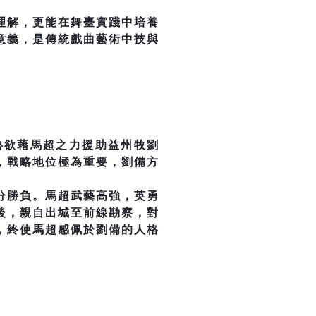
理解，更能在舞臺實踐中培養
意義，是傳統戲曲藝術中技與
魯欲藉馬超之力援助益州牧劉
，戰略地位極為重要，劉備方
分勝負。馬超武藝高強，英勇
後，親自出城至前線勘察，對
，終使馬超感佩於劉備的人格