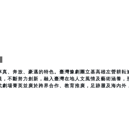
團
率真、奔放、豪邁的特色。臺灣豫劇團立基高雄左營耕耘
員，不斷努力創新，融入臺灣在地人文風情及藝術涵養，
代劇場菁英並廣於跨界合作、教育推廣，足跡履及海內外