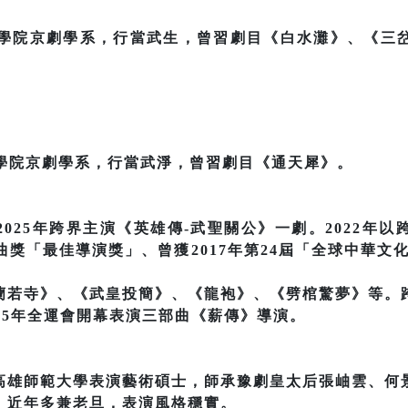
曲學院京劇學系，行當武生，曾習劇目《白水灘》、《三
曲學院京劇學系，行當武淨，曾習劇目《通天犀》。
025年跨界主演《英雄傳-武聖關公》一劇。2022年
曲獎「最佳導演獎」、曾獲2017年第24屆「全球中華文
蘭若寺》、《武皇投簡》、《龍袍》、《劈棺驚夢》等。
15年全運會開幕表演三部曲《薪傳》導演。
高雄師範大學表演藝術碩士，師承豫劇皇太后張岫雲、何
，近年多兼老旦，表演風格穩實。