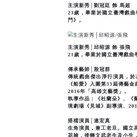
主演新秀│劉冠廷 飾 馬超
23歲，畢業於國立臺灣戲
門》。
主演新秀│邱昭源 飾 張飛
21歲，畢業於國立臺灣戲
傳承藝師│殷冠群
傳統戲曲傑出淨行演員，於2
《船愛》入圍第33屆傳藝金
2016年「高雄文藝獎」。
執導作品：《杜蘭朵》、《
境劇場《見城》副導演、20
搭檔演員│連宏真
生角演員，兼工老旦。國立
花臉，後轉文武老生及小生