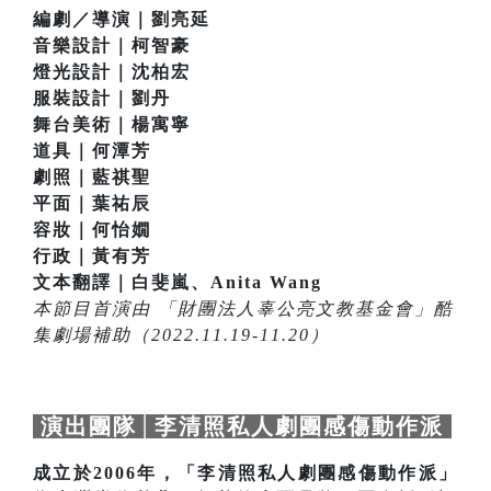
編劇／導演｜劉亮延
音樂設計｜柯智豪
燈光設計｜沈柏宏
服裝設計｜劉丹
舞台美術｜楊寓寧
道具｜何潭芳
劇照｜藍祺聖
平面｜葉祐辰
容妝｜何怡嫺
行政｜黃有芳
文本翻譯｜白斐嵐、Anita Wang
本節目首演由 「財團法人辜公亮文教基金會」酷
集劇場補助（2022.11.19-11.20）
演出團隊│李清照私人劇團感傷動作派
成立於2006年，「李清照私人劇團感傷動作派」