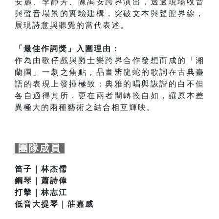
安麗、李靜芳、陳禹安跨界演出，透過現場收音
與聲音場景的實驗建構，突破文本與聲腔界線，
展現詩意與聽覺的當代表述。
「最佳作詞獎」入圍理由：
作為由歌仔戲與爵士樂跨界合作發想而成的「湘
蘭圖」一劇之焦點，品畫辨龍蛇的歌詞在古典臺
語的表現上發揮極致：典雅的唱與詼諧的白不但
各自適得其所，更在兩者間轉換自如，讓原本差
異極大的兩種藝術之結合相互輝映。
團隊成員
笛子｜林杰儒
鋼琴｜蕭詩偉
打擊｜林志江
低音大提琴｜莊嘉威