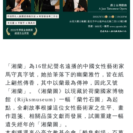
「湘蘭」為16世紀聲名遠播的中國女性藝術家
馬守真字號，她拾筆落下的幽蘭雅竹，皆在紙
上翩然傳香，其中以蘭最為傳神，因此又號
「湘蘭」。《湘蘭圖》以現藏於荷蘭國家博物
館（Rijksmuseum）一幅「蘭竹石圖」為起
點，全劇故事根據這位女性藝術家之生平、畫
作題箋、相關品藻文獻而發展，試圖重建一幅
遺失經年的「湘蘭圖」。

本劇獲選辜公亮文教基金會「酷集劇場」百萬