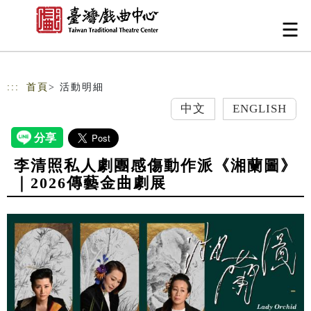
跳到主要內容
網站導覽
:::
首頁
> 活動明細
中文
ENGLISH
李清照私人劇團感傷動作派《湘蘭圖》
｜2026傳藝金曲劇展