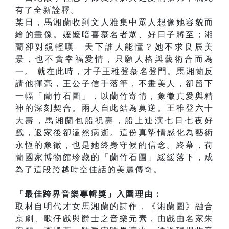
有了全新詮釋。
某日，馬湘蘭收到文人雅集中眾人想像她容貌而
繪的畫像。嬤嬤暗喜慕名者眾、好日子將至；湘
蘭卻對鏡輕嘆—天下誰人能懂？她不求良辰美
景，也不貪幸福愛情，只願人格與藝術合而為
一。 就在此時，才子王稚登慕名登門。馬湘蘭反
請他揮毫，王公子信手落筆，不畫美人，卻留下
一幅「蘭竹石圖」，以蘭竹寄情，象徵真愛與精
神的深刻契合。兩人自此結為莫逆。王稚登六十
大壽，馬湘蘭包船祝壽，船上連演七日七夜好
戲，返家後卻溘然病逝。這份真摯情感化為藝術
永恆的象徵，也是她終身守候的信念。終幕，荷
蘭國家博物館珍藏的「蘭竹石圖」緩緩落下，成
為了這段跨越時空佳話的美麗傳奇。
「最佳跨界音樂專輯獎」入圍理由：
取材自明代才女馬湘蘭的詩作，《湘蘭圖》融合
京劇、歌仔戲與爵士之音樂元素，由戲曲名家朱