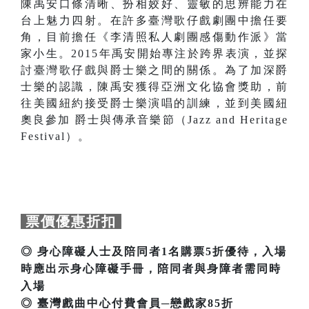
陳禹安口條清晰、扮相姣好、靈敏的思辨能力在
台上魅力四射。在許多臺灣歌仔戲劇團中擔任要
角，目前擔任《李清照私人劇團感傷動作派》當
家小生。2015年禹安開始專注於跨界表演，並探
討臺灣歌仔戲與爵士樂之間的關係。為了加深爵
士樂的認識，陳禹安獲得亞洲文化協會獎助，前
往美國紐約接受爵士樂演唱的訓練，並到美國紐
奧良參加 爵士與傳承音樂節（Jazz and Heritage
Festival）。
票價優惠折扣
◎ 身心障礙人士及陪同者1名購票5折優待，入場
時應出示身心障礙手冊，陪同者與身障者需同時
入場
◎ 臺灣戲曲中心付費會員─戀戲家85折