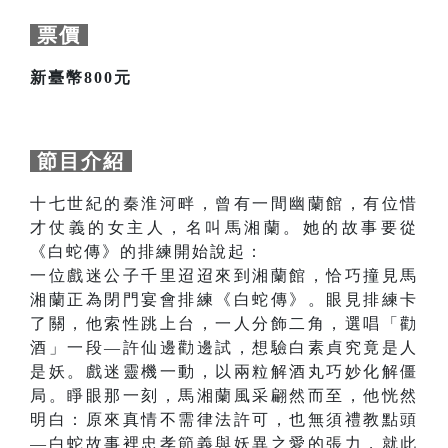
票價
新臺幣800元
節目介紹
十七世紀的秦淮河畔，曾有一間幽蘭館，有位惜
才仗義的女主人，名叫馬湘蘭。她的故事要從
《白蛇傳》的排練開始說起：
一位戲迷公子千里迢迢來到湘蘭館，恰巧撞見馬
湘蘭正為閉門宴會排練《白蛇傳》。眼見排練卡
了關，他索性跳上台，一人分飾二角，選唱「勸
酒」一段—許仙邊勸邊試，想驗白素貞究竟是人
是妖。戲迷靈機一動，以兩粒解酒丸巧妙化解僵
局。睜眼那一刻，馬湘蘭風采翩然而至，他恍然
明白：原來真情不需律法許可，也無須禮教點頭
—白蛇故事裡忠孝節義與妖異之愛的張力，就此