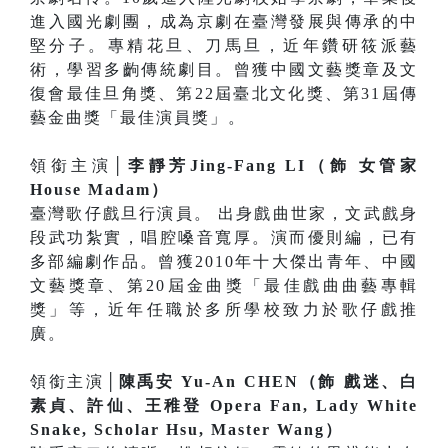
進入國光劇團，成為京劇在臺灣發展與傳承的中
堅分子。專精花旦、刀馬旦，近年鑽研筱派藝
術，學習多齣傳統劇目。曾獲中國文藝獎章及文
復會最佳旦角獎、第22屆臺北文化獎、第31屆傳
藝金曲獎「最佳演員獎」。
領銜主演│
李靜芳Jing-Fang LI（飾 女管家
House Madam）
臺灣歌仔戲旦行演員。 出身戲曲世家，文武戲身
段武功紮實，唱腔嗓音寬厚。演而優則編，已有
多部編劇作品。曾獲2010年十大傑出青年、中國
文藝獎章、第20屆金曲獎「最佳戲曲曲藝專輯
獎」等，近年任職於多所學校致力於歌仔戲推
廣。
領銜主演│
陳禹安 Yu-An CHEN（飾 戲迷、白
素貞、許仙、王稚登 Opera Fan, Lady White
Snake, Scholar Hsu, Master Wang）