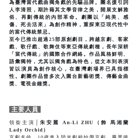
為臺灣當代戲曲獨角戲的先驅品牌。團名援引詞
人李清照，期許藉其文學音律之美，開展支解雅
俗、再劃傳統的內部革命。劇團以「純美、感
傷、死去活來」為創作精神，重探東亞現代性中
的當代傳統禁忌。
至今已推出超過25部原創劇目，跨越京劇、客家
戲、歌仔戲、歌舞伎等東亞傳統劇種，長年深耕
「當代傳統」的國際合作網絡。作品風格鮮明、
語彙獨特，尤其以獨角戲為特色，從文本到表演
皆以演員為創作核心，在臺灣劇場界已具指標
性。劇團作品曾多次入圍台新藝術獎、傳藝金曲
獎、電視金鐘獎。
主要人員
領銜主演│
朱安麗 An-Li ZHU（飾 馬湘蘭
Lady Orchid）
京劇名伶。10歲進入陸光劇校始學京劇，畢業後