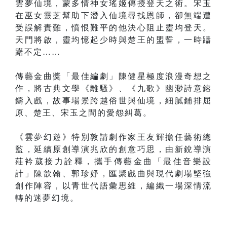
雲夢仙境，蒙多情神女瑤姬傳授登天之術。宋玉
在巫女靈芝幫助下潛入仙境尋找恩師，卻無端遭
受誤解責難，憤恨難平的他決心阻止靈均登天。
天門將啟，靈均憶起少時與楚王的盟誓，一時躊
躇不定……
傳藝金曲獎「最佳編劇」陳健星極度浪漫奇想之
作，將古典文學《離騷》、《九歌》幽渺詩意鎔
鑄入戲，故事場景跨越俗世與仙境，細膩鋪排屈
原、楚王、宋玉之間的愛怨糾葛。
《雲夢幻遊》特別敦請劇作家王友輝擔任藝術總
監，延續原創導演兆欣的創意巧思，由新銳導演
莊衿葳接力詮釋，攜手傳藝金曲「最佳音樂設
計」陳歆翰、郭珍妤，匯聚戲曲與現代劇場堅強
創作陣容，以青世代語彙思維，編織一場深情流
轉的迷夢幻境。