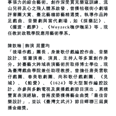
事張力的綜合藝術。創作深受賈克樂寇訓練、流
山兒祥及心之飛人體系啟發，曾獲牯嶺街小劇場
評審團大賞、臺北藝穗節藝精選獎。執導作品跨
足戲曲、音樂劇與當代劇場，如《採藥記》、
《擺渡・戲夢》、《Woyzeck嘸伊嘸采》等，現
任教於政戰學院應用藝術學系。
陳歆翰│飾演 屈靈均
「後場作戲」團長，身兼歌仔戲編腔作曲、音樂
設計、笛簫演奏、演員、主持人等多重創作身
分。於臺藝大跨域表演藝術所取得博士學位，現
為臺灣戲曲學院兼任助理教授。曾擔任唐美雲歌
仔戲團、春美歌劇團、尚和歌仔戲劇團、《見
城》、《船愛》、《1624》等大型製作編腔設
計。亦參與多齣電視及廣播戲劇節目演出，累積
豐富表演經驗。曾兩度榮獲傳藝金曲獎「最佳音
樂設計」，並以《臺灣文武爿》節目蟬聯三屆廣
播金鐘獎。