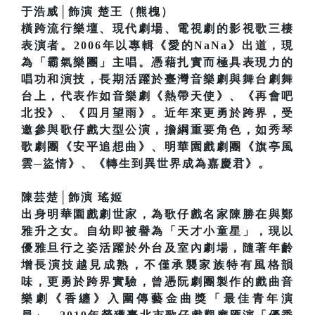
于浩威│飾演 楚王（熊槐）
橫跨流行樂壇、現代劇場、電視劇的影視歌三棲
表演者。2006年以專輯《愛的NaNa》出道，現
為「霸氣樂團」主唱。憑藉扎實而極具表現力的
唱功和演技，長期活躍於臺灣音樂劇與舞台劇舞
台上，代表作如音樂劇《熱帶天使》、《再會吧
北投》、《四月望雨》。近年來更勇於跨界，受
邀參與歌仔戲大型公演，擔綱重要角色，如秀琴
歌劇團《安平追想曲》、明華園戲劇團《旗亭風
雲─盜情》、《轉生到異世界成為嘉慶君》。
陳芸楚│飾演 瑤姬
出身明華園戲劇世家，為歌仔戲名家陳勝在與鄭
雅升之女。自幼即被譽為「天才小童星」，現以
優雅旦行之姿活躍於外台及室內劇場，隨著年齡
增長演技越見成熟，不僅承襲家族特有風格韻
味，更勇於跨界實驗，曾憑阮劇團製作的戲曲音
樂劇《香纏》入圍傳藝金曲獎「最佳青年演