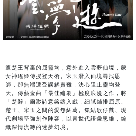
遭楚王背棄的屈靈均，意外進入雲夢仙境，蒙
女神瑤姬傳授登天術。宋玉潛入仙境尋找恩
師，卻無端遭受誤解責難，決心阻止靈均登
天。傳藝金曲「最佳編劇」極度浪漫之作，將
「楚辭」幽渺詩意鎔鑄入戲，細膩鋪排屈原、
楚王、宋玉之間的愛怨糾葛。集結歌仔戲、現
代劇場堅強創作陣容，以青世代語彙思維，編
織深情流轉的迷夢幻境。