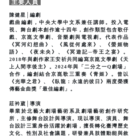
主要人員
陳健星│編劇
戲曲編劇，中央大學中文系兼任講師。投入電
視、舞台劇本創作逾十四年，創作類型包含歌仔
戲、京崑文學劇、音樂劇與電視劇。代表作品
《冥河幻想曲》、《風從何處來》、《螢姬物
語》、《夜未央》、《冥遊記─帝王之宴》。
2018年與劇作家王安祈共同編寫京崑文學劇《天
上人間李後主》。2024年與「二分之一Q劇場」
合作，編創結合京崑歌三重奏《青姬》。曾以
《光華之君》、《臥龍：永遠的彼日》兩度榮獲
傳藝金曲獎「最佳編劇」。
莊衿葳│導演
畢業於北藝大劇場藝術系及劇場藝術創作研究
所，主修舞台設計與導演。現以導演、演員、舞
台設計三重身份活躍於劇場，擅長轉化臺灣歷史
文化、性別及社會議題，研發兼具肢體動能與敘