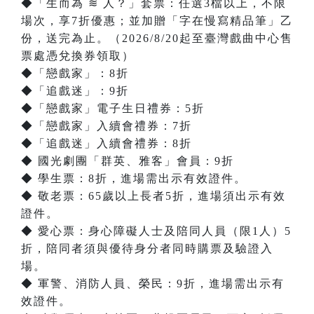
◆「生而為 ≋ 人？」套票：任選3檔以上，不限
場次，享7折優惠；並加贈「字在慢寫精品筆」乙
份，送完為止。（2026/8/20起至臺灣戲曲中心售
票處憑兌換券領取）
◆「戀戲家」：8折
◆「追戲迷」：9折
◆「戀戲家」電子生日禮券：5折
◆「戀戲家」入續會禮券：7折
◆「追戲迷」入續會禮券：8折
◆ 國光劇團「群英、雅客」會員：9折
◆ 學生票：8折，進場需出示有效證件。
◆ 敬老票：65歲以上長者5折，進場須出示有效
證件。
◆ 愛心票：身心障礙人士及陪同人員（限1人）5
折，陪同者須與優待身分者同時購票及驗證入
場。
◆ 軍警、消防人員、榮民：9折，進場需出示有
效證件。