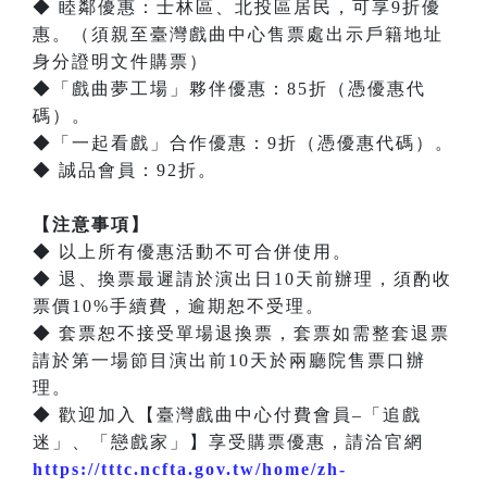
◆ 睦鄰優惠：士林區、北投區居民，可享9折優
惠。（須親至臺灣戲曲中心售票處出示戶籍地址
身分證明文件購票）
◆「戲曲夢工場」夥伴優惠：85折（憑優惠代
碼）。
◆「一起看戲」合作優惠：9折（憑優惠代碼）。
◆ 誠品會員：92折。
【注意事項】
◆ 以上所有優惠活動不可合併使用。
◆ 退、換票最遲請於演出日10天前辦理，須酌收
票價10%手續費，逾期恕不受理。
◆ 套票恕不接受單場退換票，套票如需整套退票
請於第一場節目演出前10天於兩廳院售票口辦
理。
◆ 歡迎加入【臺灣戲曲中心付費會員–「追戲
迷」、「戀戲家」】享受購票優惠，請洽官網
https://tttc.ncfta.gov.tw/home/zh-