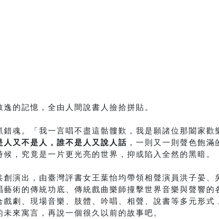
散逸的記憶，全由人間說書人撿拾拼貼。
抓錯魂。「我一言唱不盡這骷髏歎，我是願諸位那闔家歡
是人又不是人，誰不是人又說人話
，一則又一則聲色飽滿
時候，究竟是一片更光亮的世界，抑或陷入全然的黑暗。
共創演出，由臺灣評書女王葉怡均帶領相聲演員洪子晏、
唱藝術的傳統功底、傳統戲曲樂師撞擊世界音樂與聲響的
合戲劇、現場音樂、肢體、吟唱、相聲、說書等多元形式
的未來寓言，再說一個很久以前的故事吧。