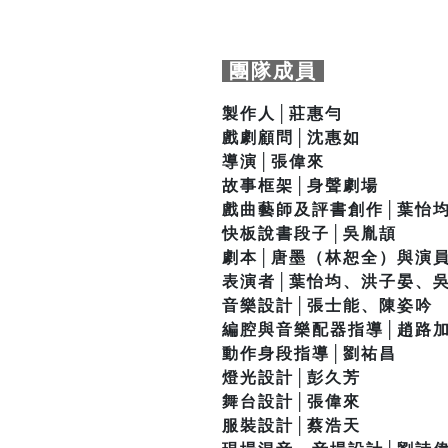
團隊成員
製作人│莊惠勻
戲劇顧問│沈惠如
導演│張偉來
故事框架│身聲劇場
戲曲藝師及評書創作│葉怡
快板說書段子│吳胤頡
劇本│唐墨（林恕全）與演
表演者│葉怡均、洪子晏、
音樂設計│張士能、陳姿吟
編腔與音樂配器指導│趙路
動作身段指導│劉祐昌
燈光設計│彭久芳
舞台設計│張偉來
服裝設計│蔡浩天