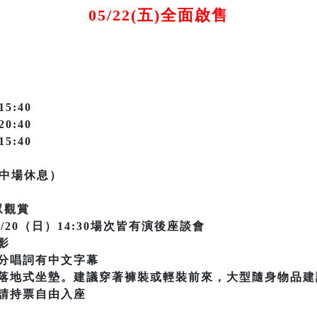
05/22(五)全面啟售
15:40
20:40
15:40
無中場休息）
眾觀賞
09/20（日）14:30場次皆有演後座談會
影
分唱詞有中文字幕
落地式坐墊。建議穿著褲裝或輕裝前來，大型隨身物品建
請持票自由入座