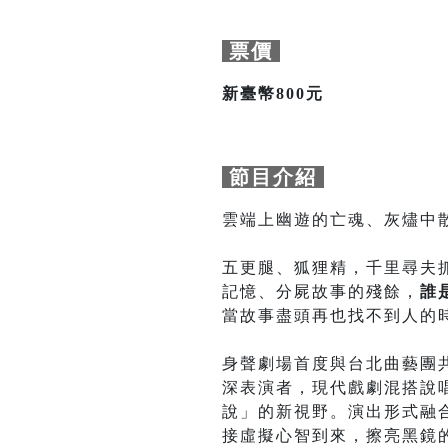
票價
新臺幣800元
節目介紹
雲端上幽遊的亡魂、灰燼中
五更腿、狐狸精，千里尋夫
記憶、分屍故事的殘餘，
誰
當故事盡頭再也找不到人的
身聲劇場首度與台北曲藝團
深表演者，現代戲劇混搭說
說」的新視野。演出形式融
接虛擬心智到來，擦亮黑鏡