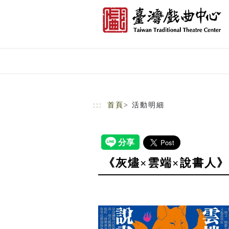
跳到主要內容
網站導覽
:::
首頁
> 活動明細
《灰燼×雲端×說書人》