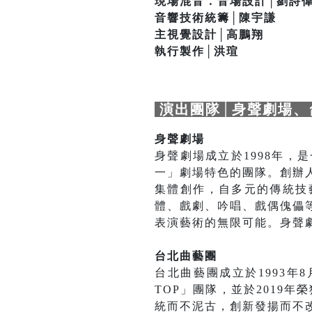
現場混音．音場設計│劉詩
音響技術統籌│陳宇謙
主視覺設計│高鵬翔
執行製作│洪瑄
演出團隊│身聲劇場、
身聲劇場
身聲劇場成立於1998年
一」劇場特色的團隊。創辦
集體創作，自多元的傳統技
體、戲劇、吟唱、戲偶傀儡
表演藝術的無限可能。身聲劇場是國
台北曲藝團
台北曲藝團成立於1993年
TOP」團隊，並於2019
統而不泥古，創新發揚而不