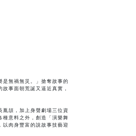
樂是無禍無災。」搶奪故事的
的故事面朝荒誕又逼近真實，
吳胤頡，加上身聲劇場三位資
各種意料之外，創造「演樂舞
，以肉身豐富的說故事技藝迎