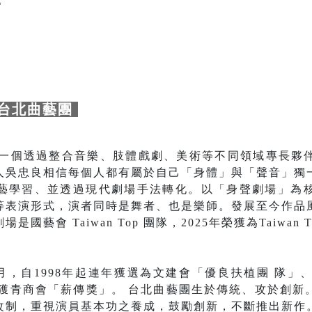
偉
台北曲藝團
，是一個透過整合音樂、肢體戲劇、美術等不同領域專長夥
人吳忠良相信每個人都有屬於自己「身體」與「聲音」獨
藝學習、並透過現代劇場手法轉化。以「身聲劇場」為
等表演形式，演者同時是舞者、也是樂師。發展至今作品
藝會 Taiwan Top 團隊，2025年榮獲為Taiwan 
8月，自1998年起連年獲選為文建會「優良扶植團 隊」、
年榮獲青商會「薪傳獎」。 台北曲藝團生於傳統、攻於創
改制，重視演員基本功之養成，鼓勵創新，不斷推出新作