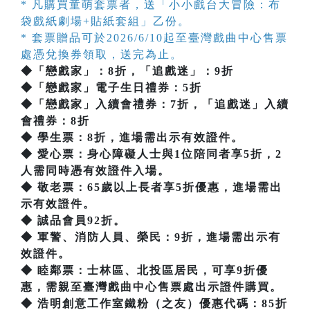
* 凡購買童萌套票者，送「小小戲台大冒險：布
袋戲紙劇場+貼紙套組」乙份。
* 套票贈品可於2026/6/10起至臺灣戲曲中心售票
處憑兌換券領取，送完為止。
◆「戀戲家」：8折，「追戲迷」：9折
◆「戀戲家」電子生日禮券：5折
◆「戀戲家」入續會禮券：7折，「追戲迷」入續
會禮券：8折
◆ 學生票：8折，進場需出示有效證件。
◆ 愛心票：身心障礙人士與1位陪同者享5折，2
人需同時憑有效證件入場。
◆ 敬老票：65歲以上長者享5折優惠，進場需出
示有效證件。
◆ 誠品會員92折。
◆ 軍警、消防人員、榮民：9折，進場需出示有
效證件。
◆ 睦鄰票：士林區、北投區居民，可享9折優
惠，需親至臺灣戲曲中心售票處出示證件購買。
◆ 浩明創意工作室鐵粉（之友）優惠代碼：85折