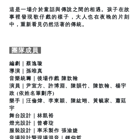
這是一場介於童話與傳說之間的相遇。孩子在故
事裡發現歌仔戲的樣子，大人也在夜晚的片刻
中，重新看見仍然活著的傳統。
團隊成員
編劇｜蔡逸璇
導演｜孫唯真
音樂統籌｜後場作戲 陳歆翰
演員｜尹宣方、許博淵、陳韻竹、陳歆翰、楊宇
政 (依姓名筆劃序)
樂手｜汪倫煒、李東穎、陳紘翊、黃毓家、蕭廷
宇
舞台設計｜林凱裕
燈光設計｜曾睿琁
服裝設計｜率禾製作 張渝婕
音場設計暨現場混音｜鍾仰哲