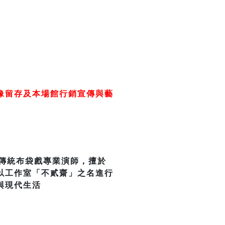
像留存及本場館行銷宣傳與藝
為傳統布袋戲專業演師，擅於
以工作室「不貳齋」之名進行
與現代生活