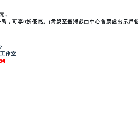
0元。
居民，可享9折優惠。(需親至臺灣戲曲中心售票處出示戶
心
齋工作室
權利