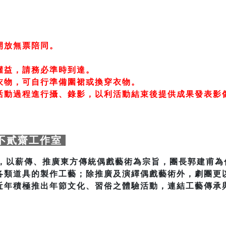
開放無票陪同。
權益，請務必準時到達。
衣物，可自行準備圍裙或換穿衣物。
活動過程進行攝、錄影，以利活動結束後提供成果發表影
不貳齋工作室
立，以薪傳、推廣東方傳統偶戲藝術為宗旨，團長郭建甫
各類道具的製作工藝；除推廣及演繹偶戲藝術外，劇團更
近年積極推出年節文化、習俗之體驗活動，連結工藝傳承