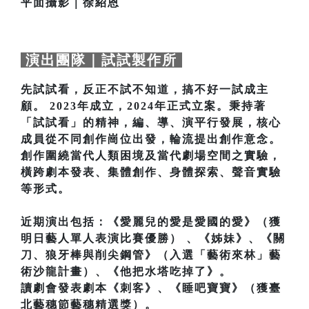
平面攝影｜徐紹恩
演出團隊｜試試製作所
先試試看，反正不試不知道，搞不好⼀試成主
顧。 2023年成⽴，2024年正式⽴案。秉持著
「試試看」的精神，編、導、演平⾏發展，核⼼
成員從不同創作崗位出發，輪流提出創作意念。
創作圍繞當代⼈類困境及當代劇場空間之實驗，
橫跨劇本發表、集體創作、身體探索、聲⾳實驗
等形式。
近期演出包括：《愛麗兒的愛是愛國的愛》（獲
明日藝人單人表演比賽優勝） 、《姊妹》、《關
⼑、狼牙棒與削尖鋼管》（入選「藝術來林」藝
術沙龍計畫）、《他把⽔塔吃掉了》。
讀劇會發表劇本《刺客》、《睡吧寶寶》（獲臺
北藝穗節藝穗精選獎）。