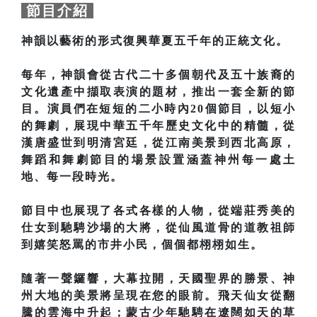
節目介紹
神韻以藝術的形式復興華夏五千年的正統文化。
每年，神韻會從古代二十多個朝代及五十族裔的
文化遺產中擷取表演的題材，推出一套全新的節
目。演員們在短短的二小時內20個節目，以短小
的舞劇，展現中華五千年歷史文化中的精髓，從
漢唐盛世到明清宮廷，從江南美景到西北高原，
舞蹈和舞劇節目的場景設置涵蓋神州每一處土
地、每一段時光。
節目中也展現了各式各樣的人物，從端莊秀美的
仕女到馳騁沙場的大將，從仙風道骨的道教祖師
到嬉笑怒罵的市井小民，個個都栩栩如生。
隨著一聲鑼響，大幕拉開，天國聖界的勝景、神
州大地的美景將呈現在您的眼前。飛天仙女從翻
騰的雲海中升起；蒙古少年馳騁在遼闊如天的草