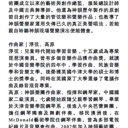
術團成立以來的藝術與創作總監、服裝總設計師
及中國古典舞導師。他還為神韻歷年製作的原創
節目創作了大量的管弦樂和聲樂作品；也教導了
神韻聲樂家運用失傳已久的真正美聲唱法，若能
親自聆聽神韻現場聲樂演出便能體會。
作曲家｜淨弦、高原
淨弦：兒童時代開始學習音樂，十五歲成為專業
琵琶演奏員。曾有多個音樂作品獲作曲獎。就讀
於中國音樂學院的四年中，學習作曲、民族音樂
學和音樂文學。後榮獲英國牛津大學的碩士和博
士的獎學金。同時在英國萊丁大學選修了電腦作
曲及錄音混音專業。
高原：神韻樂團作曲家、指揮和鋼琴家。中國國
家二級演員。七歲開始跟隨父親學習鋼琴，畢業
於天津音樂學院鋼琴系，後進入中央芭蕾舞團，
擔任鋼琴獨奏及舞劇伴奏。移民澳洲後，在
McDonald藝術學院任鋼琴伴奏。曾為多部電視
紀錄片及音樂會作曲。2007年加入神韻藝術團，