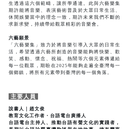
生透過這六個範疇，讓所學通達。此與六藝樂集
期許能將音樂、表演藝術普及於大眾日常生活、
休閒娛樂當中的理念一致，期許未來我們不斷的
求新求變，持續帶給觀眾精彩的音樂會。
六藝願景
「六藝樂集」致力於將音樂引導入大眾的日常生
活，希望透過六藝所創造的音樂能夠將快樂、歡
笑、感動、懷念、祝福、熱鬧等六個元素傳遞給
每一位觀眾，期盼在2025年能夠走遍全臺灣每一
個鄉鎮，將所有元素帶到臺灣的每一個角落。
主要人員
說書人｜趙文俊
教育文化工作者・台語電台廣播人
台語電台主持人、推動台語有聲文化的實踐者，