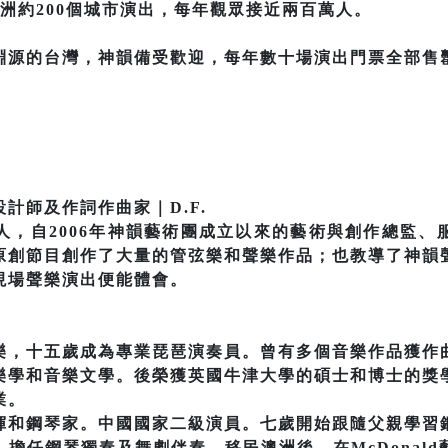
洲約200個城市演出，每年觀眾接近兩百萬人。
淵源的台灣，神韻備受歡迎，每年數十場演出門票全部售
計師及作詞作曲家｜D.F.
始人，自2006年神韻藝術團成立以來的藝術與創作總監
原創節目創作了大量的管弦樂和聲樂作品；也教導了神韻
現場聲樂演出便能體會。
樂，十五歲成為專業琵琶演奏員。曾有多個音樂作品獲作
樂學和音樂文學。後榮獲英國牛津大學的碩士和博士的獎
業。
揮和鋼琴家。中國國家二級演員。七歲開始跟隨父親學習
擔任鋼琴獨奏及舞劇伴奏。移民澳洲後，在McDonal