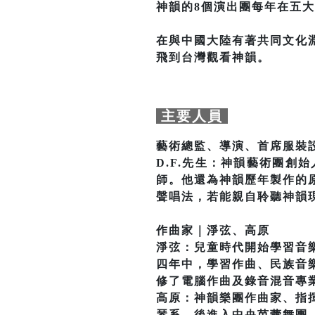
神韻的8個演出團每年在五大
在與中國大陸有著共同文化
飛到台灣觀看神韻。
主要人員
藝術總監、導演、首席服裝設
D.F.先生：神韻藝術團創
師。他還為神韻歷年製作的
聲唱法，若能親自聆聽神韻
作曲家｜淨弦、高原
淨弦：兒童時代開始學習音
四年中，學習作曲、民族音
修了電腦作曲及錄音混音專
高原：神韻樂團作曲家、指
琴系，後進入中央芭蕾舞團，