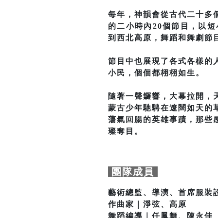
每年，神韻會從古代二十多
的二小時內20個節目，以
到西北高原，舞蹈和舞劇節
節目中也展現了各式各樣的
小民，個個都栩栩如生。
隨著一聲鑼響，大幕拉開，
蒙古少年馳騁在遼闊如天的
蕩氣回腸的英雄事蹟，那些
璨奪目。
團隊成員
藝術總監、導演、首席服裝設
作曲家｜淨弦、高原
舞蹈編導｜任鳳舞、陳永佳