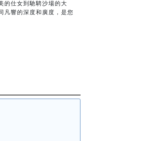
美的仕女到馳騁沙場的大
同凡響的深度和廣度，是您