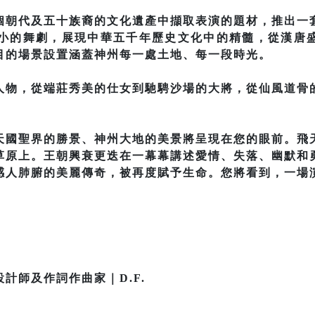
個朝代及五十族裔的文化遺產中擷取表演的題材，推出一
短小的舞劇，展現中華五千年歷史文化中的精髓，從漢唐
目的場景設置涵蓋神州每一處土地、每一段時光。
人物，從端莊秀美的仕女到馳騁沙場的大將，從仙風道骨
天國聖界的勝景、神州大地的美景將呈現在您的眼前。飛
草原上。王朝興衰更迭在一幕幕講述愛情、失落、幽默和
感人肺腑的美麗傳奇，被再度賦予生命。您將看到，一場
計師及作詞作曲家｜D.F.