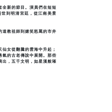
套全新的節目。演員們在短短
盛世到明清宮廷，從江南美景
的道教祖師到嬉笑怒罵的市井
天仙女從翻騰的雲海中升起；
勇氣的古老傳說中展開。那些
演出，五千文明，如星漢般璀