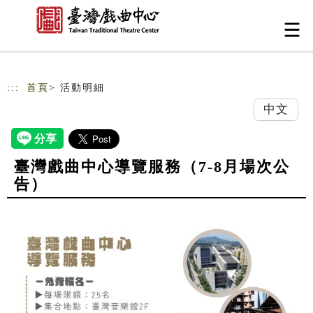
跳到主要內容
網站導覽
:::
首頁
> 活動明細
中文
臺灣戲曲中心導覽服務（7-8月場次公
告）