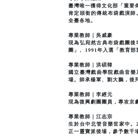
臺灣唯一獲得文化部「重要
肯定頭銜的傳統布袋戲演師
全臺各地。
專業教師｜吳威豪
現為弘宛然古典布袋戲團後
團」、1991年入選「教育
專業教師｜洪碩韓
國立臺灣戲曲學院戲曲音樂
場。師承楊軍、劉大鵬，後
專業教師｜李經元
現為復興劇團團員，專攻京
專業教師｜江志宗
生於台中北管音樂世家中。
正一靈寶派後場，參予數千