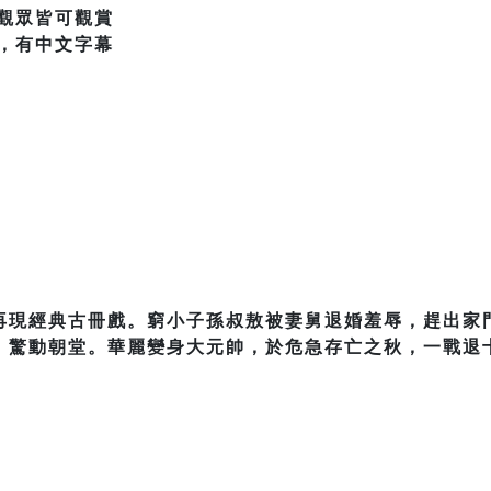
觀眾皆可觀賞
，有中文字幕
再現經典古冊戲。窮小子孫叔敖被妻舅退婚羞辱，趕出家
，驚動朝堂。華麗變身大元帥，於危急存亡之秋，一戰退