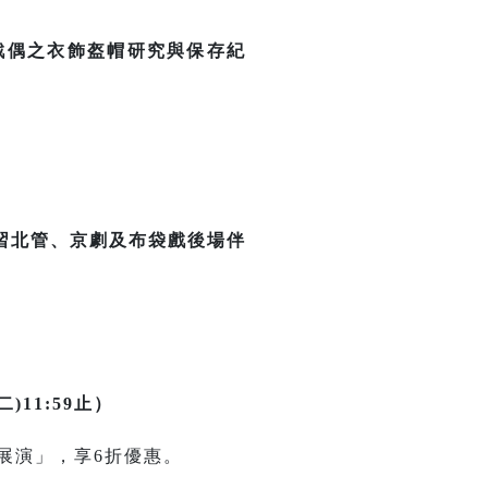
戲偶之衣飾盔帽研究與保存紀
習北管、京劇及布袋戲後場伴
二)11:59止）
合展演」，享6折優惠。