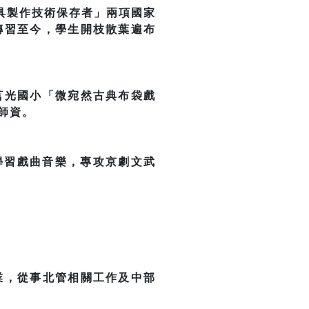
具製作技術保存者」兩項國家
傳習至今，學生開枝散葉遍布
莒光國小「微宛然古典布袋戲
師資。
學習戲曲音樂，專攻京劇文武
業，從事北管相關工作及中部