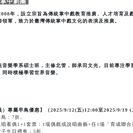
掌中劇團
2008年，設立宗旨為傳統掌中戲教育推廣、人才培育及
師領軍，致力於臺灣傳統掌中戲文化的表演及推廣。
統音樂學系碩士班，主修北管，師承田文光。目前專注學
，同時積極學習世界音樂。
鳥優惠】（2025/9/12(五)12:00至2025/9/19 (
早鳥：7折。
說唱看偶1+1套票：1場偶戲或說唱曲藝+任1場「育成聯
電子生日禮券：5折。