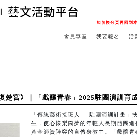
如切換分頁再回到本
會員專區
我要報名
活
復楚宮》｜「戲釀青春」2025駐團演訓育
「傳統藝術接班人──駐團演訓計畫」
生，使心懷梨園夢的年輕人長期隨團進
黃金師資陣容的言傳身教中。「戲釀青春