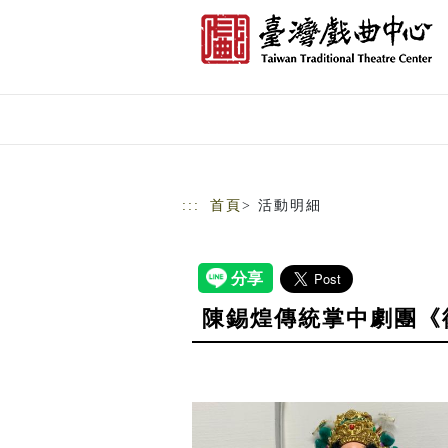
跳到主要內容
網站導覽
:::
首頁
> 活動明細
陳錫煌傳統掌中劇團《