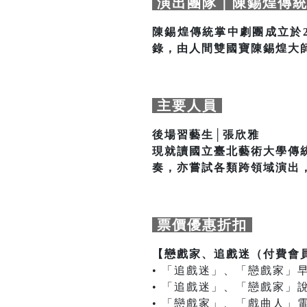
演出團隊｜陳錫煌傳統
陳錫煌傳統掌中劇團成立於
錄，由人間雙國寶陳錫煌大
主要人員
後場習藝生│張欣雅
現就讀國立臺北藝術大學傳
奏，亦嘗試各類跨領域演出
票價優惠折扣
【戀戲家、追戲迷（付費會員）專屬早
• 「追戲迷」、「戀戲家」
• 「追戲迷」、「戀戲家」
• 「戀戲家」、「戲曲人」