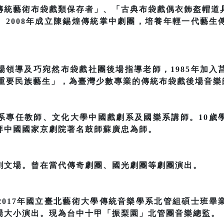
傳統藝術布袋戲類保存者」、「古典布袋戲偶衣飾盔帽道
。2008年成立陳錫煌傳統掌中劇團，培養年輕一代藝生
場領導及巧宛然布袋戲社團後場指導老師，1985年加入
部重要民族藝生」，為臺灣少數專業的傳統布袋戲後場音樂
系專任教師、文化大學中國戲劇系及國樂系講師。10歲
拜中國國家京劇院著名鼓師蘇廣忠為師。
劇文場。曾在當代傳奇劇團、國光劇團等劇團演出。
2017年國立臺北藝術大學傳統音樂學系北管組碩士班畢
場大小演出。現為台中十甲「振梨園」北管團音樂總監。