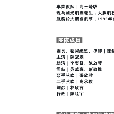
專業教師｜高王鶯驊
現為國光劇團老生，大鵬劇
服務於大鵬國劇隊，1995
團隊成員
團長、藝術總監、導師｜陳
主演｜陳冠霖
助演｜李奕賢、陳啟豐
司鼓｜吳威豪、彭致惟
頭手弦吹｜張欣雅
二手弦吹｜高承駿
鑼鈔｜林欣言
行政｜陳竑宇