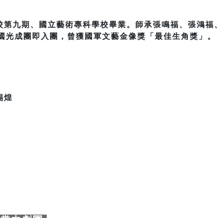
校第九期、國立藝術專科學校畢業。師承張鳴福、張鴻福
年國光成團即入團，曾獲國軍文藝金像獎「最佳生角獎」。
錫煌