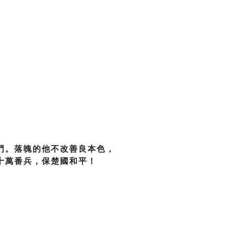
門。落魄的他不改善良本色，
十萬番兵，保楚國和平！