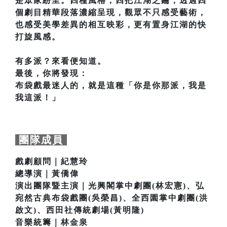
是眾家紛呈。四種風格，四把江湖之鑰，透過四
個劇目精華段落濃縮呈現，觀眾不只感受藝術，
也感受美學差異的相互映彩，更有置身江湖的快
打旋風感。
有多派？來看便知道。
最後，你將發現：
布袋戲最迷人的，就是這種「你是你那派，我是
我這派！」
團隊成員
戲劇顧問｜紀慧玲
總導演｜黃僑偉
演出團隊暨主演｜光興閣掌中劇團(林宏憲)、弘
宛然古典布袋戲團(吳榮昌)、全西園掌中劇團(洪
啟文)、西田社傳統劇場(黃明隆)
音樂統籌｜林金泉