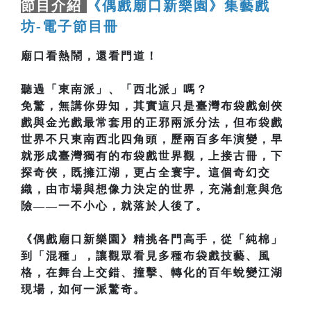
節目介紹
《偶戲廟口新樂園》集藝戲
坊-電子節目冊
廟口看熱鬧，還看門道！
聽過「東南派」、「西北派」嗎？
免驚，無講你毋知，其實這只是臺灣布袋戲劍俠
戲與金光戲最常套用的正邪兩派分法，但布袋戲
世界不只東南西北四角頭，歷兩百多年演變，早
就形成臺灣獨有的布袋戲世界觀，上接古冊，下
探奇俠，既擁江湖，更占全寰宇。這個奇幻交
織，由市場與想像力決定的世界，充滿創意與危
險——一不小心，就落於人後了。
《偶戲廟口新樂園》精挑各門高手，從「純棉」
到「混種」，讓觀眾看見多種布袋戲技藝、風
格，在舞台上交錯、撞擊、轉化的百年蛻變江湖
現場，如何一派驚奇。