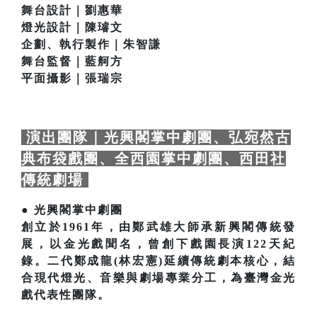
舞台設計｜劉惠華
燈光設計｜陳璿文
企劃、執行製作｜朱智謙
舞台監督｜藍舸方
平面攝影｜張瑞宗
演出團隊｜光興閣掌中劇團、弘宛然古
典布袋戲團、全西園掌中劇團、西田社
傳統劇場
● 光興閣掌中劇團
創立於1961年，由鄭武雄大師承新興閣傳統發
展，以金光戲聞名，曾創下戲園長演122天紀
錄。二代鄭成龍(林宏憲)延續傳統劇本核心，結
合現代燈光、音樂與劇場專業分工，為臺灣金光
戲代表性團隊。