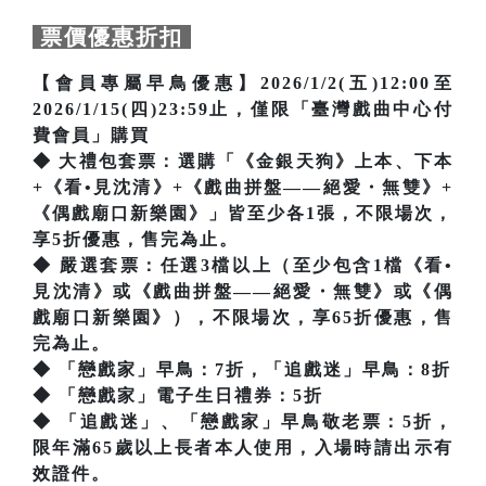
票價優惠折扣
【會員專屬早鳥優惠】2026/1/2(五)12:00至
2026/1/15(四)23:59止，僅限「臺灣戲曲中心付
費會員」購買
◆ 大禮包套票：選購「《金銀天狗》上本、下本
+《看•見沈清》+《戲曲拼盤——絕愛・無雙》+
《偶戲廟口新樂園》」皆至少各1張，不限場次，
享5折優惠，售完為止。
◆ 嚴選套票：任選3檔以上（至少包含1檔《看•
見沈清》或《戲曲拼盤——絕愛・無雙》或《偶
戲廟口新樂園》），不限場次，享65折優惠，售
完為止。
◆ 「戀戲家」早鳥：7折，「追戲迷」早鳥：8折
◆ 「戀戲家」電子生日禮券：5折
◆ 「追戲迷」、「戀戲家」早鳥敬老票：5折，
限年滿65歲以上長者本人使用，入場時請出示有
效證件。