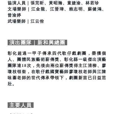
協演人員｜張芫昕、黃昭瀚、童婕渝、林若珍
文場樂師｜江金龍、江晉瑋、賴志明、蘇健鴻、
曾渝婷
武場樂師｜江云佾
演出團隊｜新和興總團
彰化超過一甲子傳承四代歌仔戲劇團，榮獲個
人、團體民族藝術薪傳獎、彰化縣一級傑出演藝
團隊達18次，先後由兩位薪傳獎得主江清柳、廖
瓊枝領銜，在歌仔戲國寶藝師廖瓊枝老師與江陳
咏蓁老師的世代傳承帶領下，劇團新苗已日益茁
壯。
主要人員