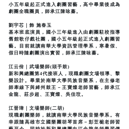
小五年級起正式進入劇團習藝，高中畢業後成為
劇團全職團員，師承江陳咏蓁。
劉宇芯｜飾 施春玉
基本班底演員，國小三年級進入由劇團駐校指導
舊館歌仔戲社團，國小五年級起正式進入劇團習
藝。目前就讀南華大學資訊管理學系，寒暑假、
假日時隨劇團演出實習，師承江陳咏蓁。
江云佾｜武場樂師(頭手鼓)
新和興總團第4代接班人，現職劇團文場領導、擊
樂設計。畢業於南華大學民族音樂系，在主修老
師牽線下與絳州鼓王－王寶燦老師習藝，師承江
金龍、莊步超、王寶燦、吳佳玟。
江晉瑋｜文場樂師(二胡)
現職劇團樂師，就讀南華大學民族音樂學系。有
幸跟隨高雄市立國樂團胡琴首席－彭苙榳老師習
藝至今，同時於新和興總團向江金龍老師學習傳