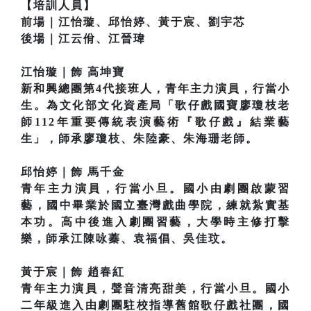
【培訓人員】
前場｜江怡璇、邱怡婷、黃于宸、劉宇芯
後場｜江云佾、江晉瑋
江怡璇｜飾 高坤寶
新和興總團第4代接班人，青年主力演員，行當小
生。為文化部文化資產局「歌仔戲國寶廖瓊枝老
師112年重要傳統表演藝術『歌仔戲』結業藝
生」，師承廖瓊枝、朱陸豪、朱海珊老師。
邱怡婷｜飾 馬千金
青年主力演員，行當小旦。國小由劇團啟蒙習
藝，國中畢業於國立臺灣戲曲學院，練就紮實基
本功。高中後進入劇團習藝，大學時主修打擊
樂，師承江陳咏蓁、袁福倡、吳佳玟。
黃于宸｜飾 趙春紅
青年主力演員，聲音清亮甜美，行當小旦。國小
二年級進入由劇團駐校指導舊館歌仔戲社團，國