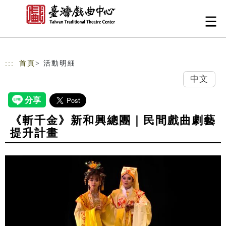
跳到主要內容
網站導覽
:::
首頁
> 活動明細
中文
《斬千金》新和興總團｜民間戲曲劇藝
提升計畫