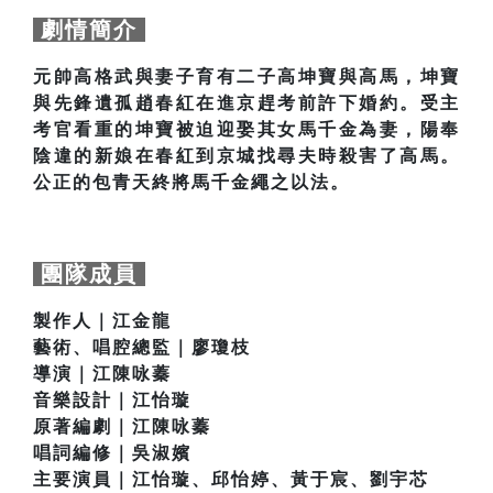
劇情簡介
元帥高格武與妻子育有二子高坤寶與高馬，坤寶
與先鋒遺孤趙春紅在進京趕考前許下婚約。受主
考官看重的坤寶被迫迎娶其女馬千金為妻，陽奉
陰違的新娘在春紅到京城找尋夫時殺害了高馬。
公正的包青天終將馬千金繩之以法。
團隊成員
製作人｜江金龍
藝術、唱腔總監｜廖瓊枝
導演｜江陳咏蓁
音樂設計｜江怡璇
原著編劇｜江陳咏蓁
唱詞編修｜吳淑嬪
主要演員｜江怡璇、邱怡婷、黃于宸、劉宇芯