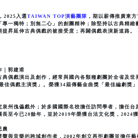
2025入選
TAIWAN TOP演藝團隊
，期以薪傳推廣東方
「專一獨特；別無二心」的創團精神；除堅持以古典精緻
期提昇延伸古典偶戲的被接受度；再闢偶戲表演新道路。
作｜郭建甫
古典偶戲演出及創作，經常與國內各類種劇團於全省及世
獎「最佳偶戲主演獎」。榮獲34屆傳藝金曲獎「最佳編劇獎
究泉州傀儡戲外；於多國國際名校擔任訪問學者，擔任台
長至今已20餘年，並於2019年榮獲台法文化獎，2024
思農
響與音樂的跨域創作者，2002年創立再拒劇團並擔任