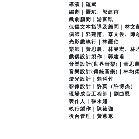
導演｜羅斌
編劇｜羅斌、郭建甫
戲劇顧問｜游富凱
傀儡文本指導及顧問｜林文
偶師｜郭建甫、辜文俊、陳
光影戲執行｜林羅伯
樂師｜黃思農、林昱宏、林
戲偶設計製作｜郭建甫
音樂設計(世界音樂)｜黃思
音樂設計(傳統音樂)｜林均
燈光設計｜賴科竹
影像設計｜許莫（許博烝）
現場成音工程師｜劉曲恩
製作人｜張永姍
執行製作｜陳筱珈
後台管理｜黃蕙蕙