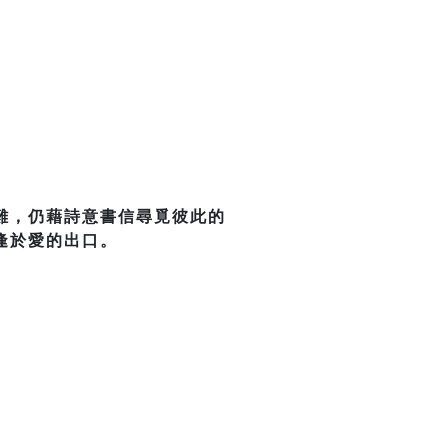
』
難，仍藉詩意書信尋覓彼此的
逢於愛的出口。