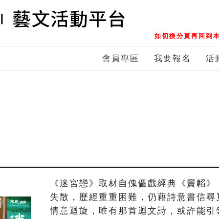
如切換分頁再回到本
會員專區
我要報名
活
《迷宮戀》取材自傀儡戲經典《竇韜》
失散，歷經重重困難，仍藉詩意書信尋
情意迴旋，唯有那首迴文詩，或許能引