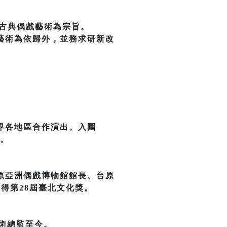
古典偶戲藝術為宗旨。
藝術為依歸外，並務求研新改
界各地區合作演出。入圍
」。
原亞洲偶戲博物館館長、台原
獲得第28屆臺北文化獎。
藝術總監至今。