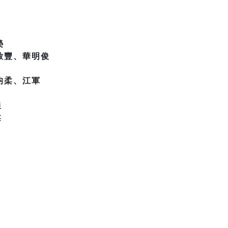
榮
啟豐、華明俊
均柔、江軍
農
柔