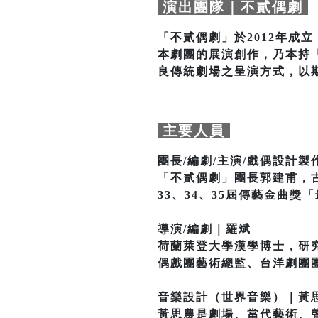
演出團隊｜不貳偶劇
「不貳偶劇」於2012年成立，
本劇團的展演創作，乃本持
良傳統劇場之呈演方式，以
主要人員
團長/編劇/主演/戲偶設計製
「不貳偶劇」團長郭建甫，
33、34、35屆傳藝金曲
導演/編劇｜羅斌
荷蘭萊登大學漢學博士，研
偶戲團藝術總監、台洋劇團團
音樂設計（世界音樂）｜黃
黃思農是劇場、當代藝術、聲