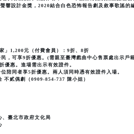
SD聲響設計金獎，2020結合白色恐怖報告劇及敘事歌謠
家」1,200元（付費會員）：9折、8折
居民，可享9折優惠。(需親至臺灣戲曲中心售票處出示戶
享5折優惠。進場需出示有效證件。
一位陪同者享5折優惠。兩人須同時憑有效證件入場。
貳偶劇（0909-854-737 陳小姐）
心、臺北市政府文化局
心