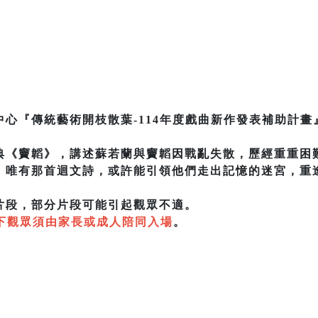
心『傳統藝術開枝散葉-114年度戲曲新作發表補助計畫
典《竇韜》，講述蘇若蘭與竇韜因戰亂失散，歷經重重困
，唯有那首迴文詩，或許能引領他們走出記憶的迷宮，重
片段，部分片段可能引起觀眾不適。
以下觀眾須由家長或成人陪同入場
。