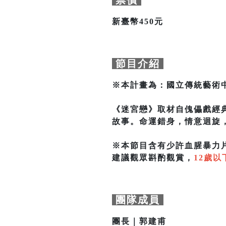
票價
新臺幣450元
節目介紹
※本計畫為：國立傳統藝術中
《迷宮戀》取材自傀儡戲經
故事。命運錯身，情意迴旋
※本節目含有少許血腥暴力
建議觀眾斟酌觀賞，
12歲
團隊成員
團長｜郭建甫