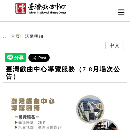
跳到主要內容
網站導覽
:::
首頁
> 活動明細
中文
臺灣戲曲中心導覽服務（7-8月場次公
告）