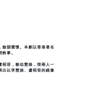
，餘韻縈懷。本劇以香港著名
間軼事。
盧昭容，貌似慧娘，惜兩人一
演出以李慧娘、盧昭容的鏡像