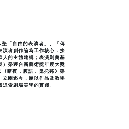
私塾「自由的表演者」、「傳
表演者創作論為工作核心，接
華人的主體建構；表演則奠基
製）榮獲台新藝術獎年度大獎
以《暗夜．腹語．鬼托邦》榮
。立團迄今，屢以作品及教學
續追索劇場美學的實踐。