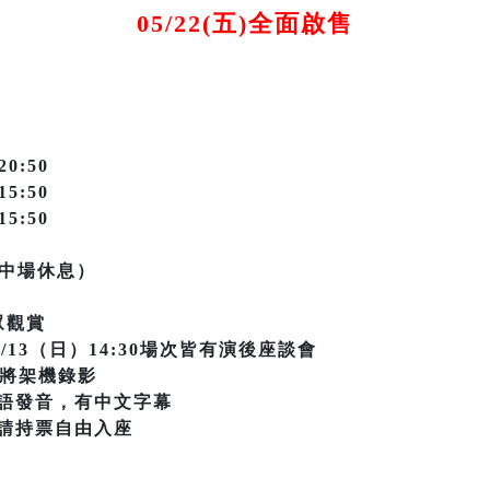
05/22(五)全面啟售
20:50
15:50
15:50
無中場休息）
眾觀賞
09/13（日）14:30場次皆有演後座談會
場次將架機錄影
語發音，有中文字幕
請持票自由入座