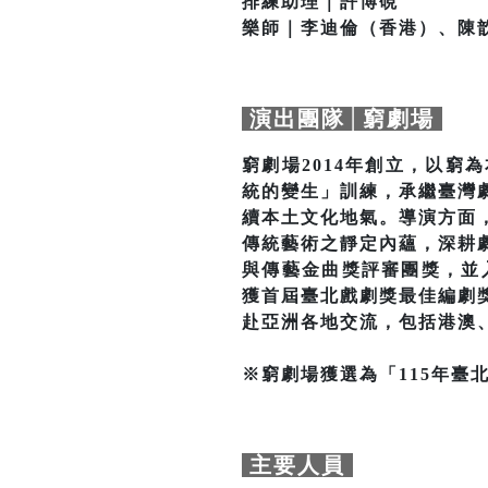
排練助理｜許博硯
樂師｜李迪倫（香港）、陳
演出團隊│窮劇場
窮劇場2014年創立，以
統的變生」訓練，承繼臺灣
續本土文化地氣。導演方面
傳統藝術之靜定內蘊，深耕
與傳藝金曲獎評審團獎，並
獲首屆臺北戲劇獎最佳編劇
赴亞洲各地交流，包括港澳
※窮劇場獲選為「115年臺
主要人員