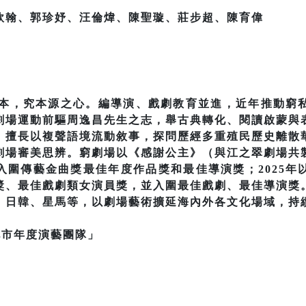
歆翰、郭珍妤、汪倫煒、陳聖璇、莊步超、陳育偉
窮為本，究本源之心。編導演、戲劇教育並進，近年推動窮
劇場運動前驅周逸昌先生之志，舉古典轉化、閱讀啟蒙與
，擅長以複聲語境流動敘事，探問歷經多重殖民歷史離散
劇場審美思辨。窮劇場以《感謝公主》（與江之翠劇場共
入圍傳藝金曲獎最佳年度作品獎和最佳導演獎；2025年
獎、最佳戲劇類女演員獎，並入圍最佳戲劇、最佳導演獎
、日韓、星馬等，以劇場藝術擴延海內外各文化場域，持
北市年度演藝團隊」