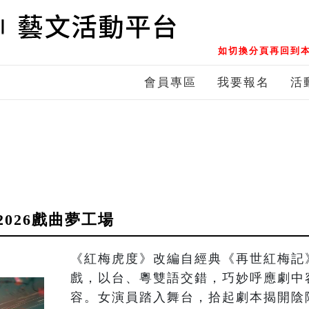
如切換分頁再回到本
會員專區
我要報名
活
026戲曲夢工場
《紅梅虎度》改編自經典《再世紅梅記
戲，以台、粵雙語交錯，巧妙呼應劇中
容。女演員踏入舞台，拾起劇本揭開陰