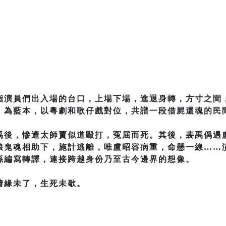
指演員們出入場的台口，上場下場，進退身轉，方寸之間
》為藍本，以粵劇和歌仔戲對位，共譜一段借屍還魂的民
禹後，慘遭太師賈似道毆打，冤屈而死。其後，裴禹偶遇
娘鬼魂相助下，施計逃離，唯盧昭容病重，命懸一線……
係編寫轉譯，連接跨越身份乃至古今邊界的想像。
情緣未了，生死未歇。