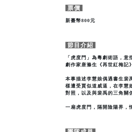
票價
新臺幣800元
節目介紹
「虎度門」為粵劇術語，意
劇作家唐滌生《再世紅梅記
本事描述李慧娘偶遇書生裴
樣遭受賈似道威逼，在李慧
對照，以及與裴禹的三角關
一扇虎度門，隔開陰陽界，
團隊成員