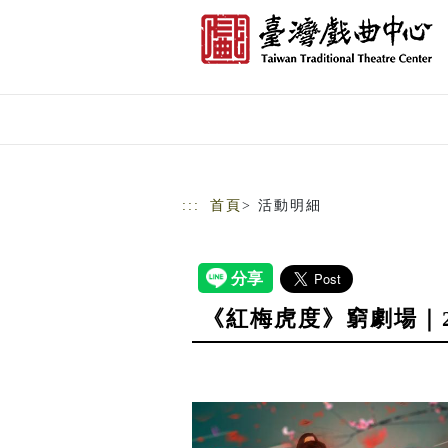
跳到主要內容
網站導覽
:::
首頁
> 活動明細
《紅梅虎度》窮劇場｜2